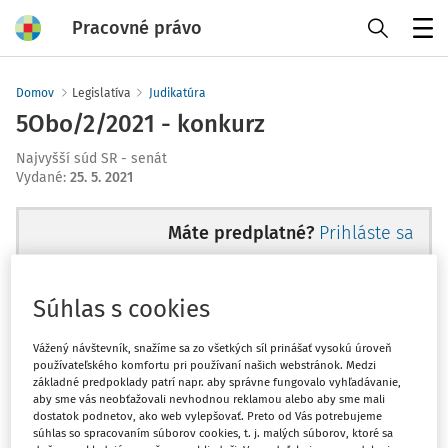
Pracovné právo
Menu
Domov
Legislatíva
Judikatúra
5Obo/2/2021 - konkurz
Najvyšší súd SR - senát
Vydané
:
25. 5. 2021
Máte predplatné?
Prihláste sa
Súhlas s cookies
Tento dokument je len pre
Vážený návštevník, snažíme sa zo všetkých síl prinášať vysokú úroveň
používateľského komfortu pri používaní našich webstránok. Medzi
predplatiteľov VIP.
základné predpoklady patrí napr. aby správne fungovalo vyhľadávanie,
aby sme vás neobťažovali nevhodnou reklamou alebo aby sme mali
dostatok podnetov, ako web vylepšovať. Preto od Vás potrebujeme
súhlas so spracovaním súborov cookies, t. j. malých súborov, ktoré sa
Odomknite si prístup zakúpením