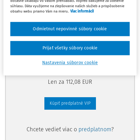
dočasne ukladajú vo vašom prehliadači. Vopred ďakujeme za udelenie
predplatného.
súhlasu. Dáta využijeme na zlepšovanie našich služieb a prispôsobenie
obsahu webu priamo Vám na mieru.
Viac informácií
Vďaka tomu získate aj:
Odmietnut nepovinné súbory cookie
Kompletný odborný obsah portálu
Všetky praktické nástroje: vzory, smart
Prijať všetky súbory cookie
dokumenty, knižnica
Videoškolenia
Nastavenia súborov cookie
Len za 112,08 EUR
Kúpiť predplatné VIP
Chcete vedieť viac o
predplatnom
?