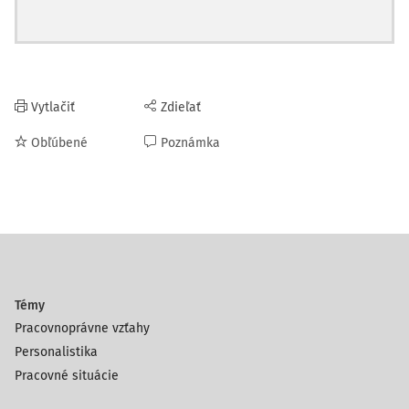
Vytlačiť
Zdieľať
Obľúbené
Poznámka
Témy
Pracovnoprávne vzťahy
Personalistika
Pracovné situácie