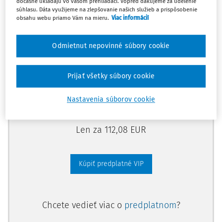
dočasne ukladajú vo vašom prehliadači. Vopred ďakujeme za udelenie
predplatného.
súhlasu. Dáta využijeme na zlepšovanie našich služieb a prispôsobenie
obsahu webu priamo Vám na mieru.
Viac informácií
Vďaka tomu získate aj:
Odmietnut nepovinné súbory cookie
Kompletný odborný obsah portálu
Všetky praktické nástroje: vzory, smart
Prijať všetky súbory cookie
dokumenty, knižnica
Videoškolenia
Nastavenia súborov cookie
Len za 112,08 EUR
Kúpiť predplatné VIP
Chcete vedieť viac o
predplatnom
?