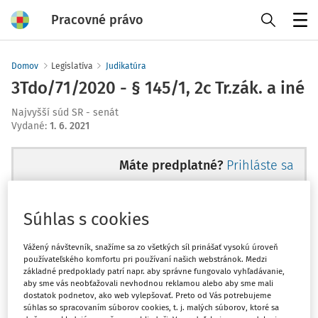
Pracovné právo
Menu
Domov
Legislatíva
Judikatúra
3Tdo/71/2020 - § 145/1, 2c Tr.zák. a iné
Najvyšší súd SR - senát
Vydané
:
1. 6. 2021
Máte predplatné?
Prihláste sa
Súhlas s cookies
Tento dokument je len pre
Vážený návštevník, snažíme sa zo všetkých síl prinášať vysokú úroveň
používateľského komfortu pri používaní našich webstránok. Medzi
predplatiteľov VIP.
základné predpoklady patrí napr. aby správne fungovalo vyhľadávanie,
aby sme vás neobťažovali nevhodnou reklamou alebo aby sme mali
dostatok podnetov, ako web vylepšovať. Preto od Vás potrebujeme
súhlas so spracovaním súborov cookies, t. j. malých súborov, ktoré sa
Odomknite si prístup zakúpením