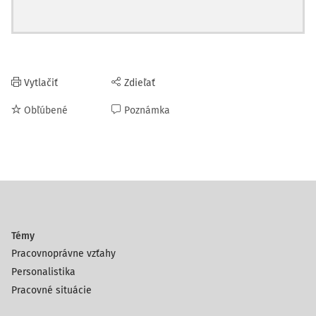
Vytlačiť
Zdieľať
Obľúbené
Poznámka
Témy
Pracovnoprávne vzťahy
Personalistika
Pracovné situácie