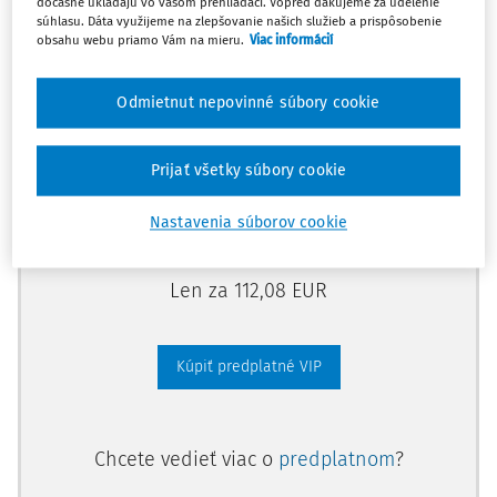
dočasne ukladajú vo vašom prehliadači. Vopred ďakujeme za udelenie
predplatného.
súhlasu. Dáta využijeme na zlepšovanie našich služieb a prispôsobenie
obsahu webu priamo Vám na mieru.
Viac informácií
Vďaka tomu získate aj:
Odmietnut nepovinné súbory cookie
Kompletný odborný obsah portálu
Všetky praktické nástroje: vzory, smart
Prijať všetky súbory cookie
dokumenty, knižnica
Videoškolenia
Nastavenia súborov cookie
Len za 112,08 EUR
Kúpiť predplatné VIP
Chcete vedieť viac o
predplatnom
?