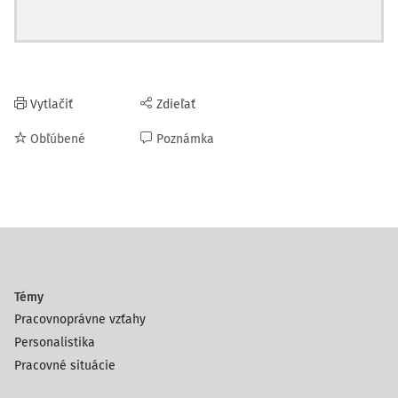
Vytlačiť
Zdieľať
Obľúbené
Poznámka
Témy
Pracovnoprávne vzťahy
Personalistika
Pracovné situácie