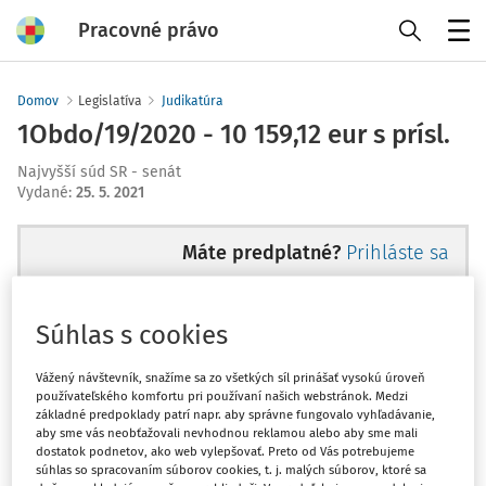
Pracovné právo
Menu
Domov
Legislatíva
Judikatúra
1Obdo/19/2020 - 10 159,12 eur s prísl.
Najvyšší súd SR - senát
Vydané
:
25. 5. 2021
Máte predplatné?
Prihláste sa
Súhlas s cookies
Tento dokument je len pre
Vážený návštevník, snažíme sa zo všetkých síl prinášať vysokú úroveň
používateľského komfortu pri používaní našich webstránok. Medzi
predplatiteľov VIP.
základné predpoklady patrí napr. aby správne fungovalo vyhľadávanie,
aby sme vás neobťažovali nevhodnou reklamou alebo aby sme mali
dostatok podnetov, ako web vylepšovať. Preto od Vás potrebujeme
súhlas so spracovaním súborov cookies, t. j. malých súborov, ktoré sa
Odomknite si prístup zakúpením