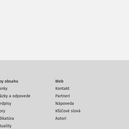
py obsahu
Web
ánky
Kontakt
ázky a odpovede
Partneri
edpisy
Nápoveda
ory
Kľúčové slová
dikatúra
Autori
tuality