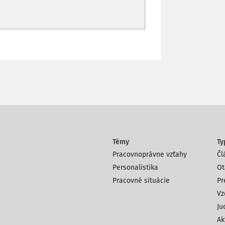
Témy
Ty
Pracovnoprávne vzťahy
Čl
Personalistika
Ot
Pracovné situácie
Pr
Vz
Ju
Ak