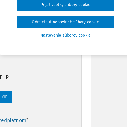
Poznámka
Prijať všetky súbory cookie
ením predplatného.
Odmietnut nepovinné súbory cookie
ate aj:
Nastavenia súborov cookie
rtálu
ory, smart
 EUR
 VIP
redplatnom
?