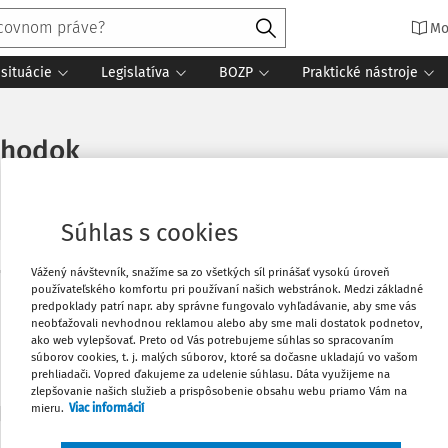
Mo
situácie
Legislatíva
BOZP
Praktické nástroje
chodok
Súhlas s cookies
Vážený návštevník, snažíme sa zo všetkých síl prinášať vysokú úroveň
Vytlačiť
používateľského komfortu pri používaní našich webstránok. Medzi základné
Máte predplatné?
Prihláste sa
predpoklady patrí napr. aby správne fungovalo vyhľadávanie, aby sme vás
neobťažovali nevhodnou reklamou alebo aby sme mali dostatok podnetov,
Obľúbené
ako web vylepšovať. Preto od Vás potrebujeme súhlas so spracovaním
súborov cookies, t. j. malých súborov, ktoré sa dočasne ukladajú vo vašom
prehliadači. Vopred ďakujeme za udelenie súhlasu. Dáta využijeme na
zlepšovanie našich služieb a prispôsobenie obsahu webu priamo Vám na
Zdieľať
predplatiteľov VIP.
mieru.
Viac informácií