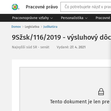
Pracovné právo
Pracovnoprávne vzťahy
Personalistika
Pracovné 
Domov
Legislatíva
Judikatúra
9Sžsk/116/2019 - výsluhový dô
Najvyšší súd SR - senát
Vydané
:
27. 4. 2021
Tento dokument je len pre 