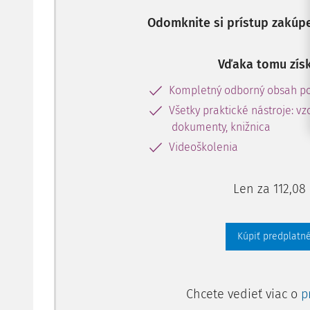
Odomknite si prístup zakúp
Vďaka tomu získ
Kompletný odborný obsah po
Všetky praktické nástroje: vz
dokumenty, knižnica
Videoškolenia
Len za 112,08
Kúpiť predplatné
Chcete vedieť viac o
p