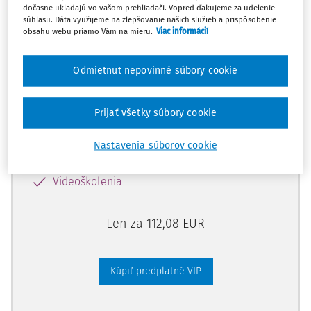
dočasne ukladajú vo vašom prehliadači. Vopred ďakujeme za udelenie
súhlasu. Dáta využijeme na zlepšovanie našich služieb a prispôsobenie
obsahu webu priamo Vám na mieru.
Viac informácií
Odomknite si prístup zakúpením
predplatného.
Odmietnut nepovinné súbory cookie
Vďaka tomu získate aj:
Prijať všetky súbory cookie
Kompletný odborný obsah portálu
Všetky praktické nástroje: vzory, smart
Nastavenia súborov cookie
dokumenty, knižnica
Videoškolenia
Len za 112,08 EUR
Kúpiť predplatné VIP