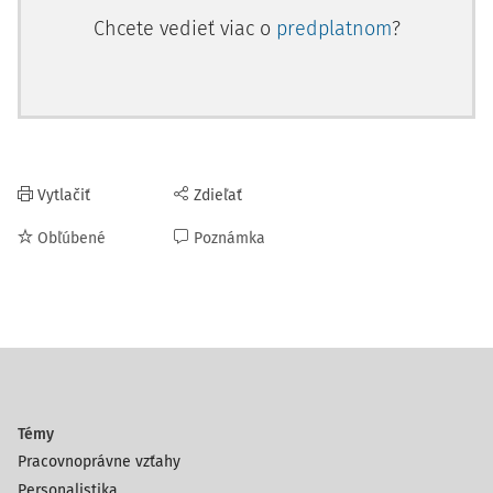
Chcete vedieť viac o
predplatnom
?
Vytlačiť
Zdieľať
Obľúbené
Poznámka
Témy
Pracovnoprávne vzťahy
Personalistika