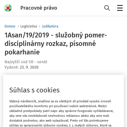
Pracovné právo
Menu
Domov
Legislatíva
Judikatúra
1Asan/19/2019 - služobný pomer-
disciplinárny rozkaz, písomné
pokarhanie
Najvyšší súd SR - senát
Vydané
:
23. 9. 2020
Máte predplatné?
Prihláste sa
Súhlas s cookies
Vážený návštevník, snažíme sa zo všetkých síl prinášať vysokú úroveň
používateľského komfortu pri používaní našich webstránok. Medzi
základné predpoklady patrí napr. aby správne fungovalo vyhľadávanie,
Tento dokument je len pre
aby sme vás neobťažovali nevhodnou reklamou alebo aby sme mali
dostatok podnetov, ako web vylepšovať. Preto od Vás potrebujeme
predplatiteľov VIP.
súhlas so spracovaním súborov cookies, t. j. malých súborov, ktoré sa