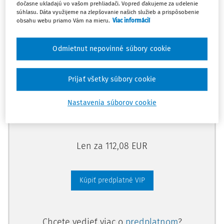
dočasne ukladajú vo vašom prehliadači. Vopred ďakujeme za udelenie
Odomknite si prístup zakúpením
súhlasu. Dáta využijeme na zlepšovanie našich služieb a prispôsobenie
obsahu webu priamo Vám na mieru.
Viac informácií
predplatného.
Odmietnut nepovinné súbory cookie
Vďaka tomu získate aj:
Kompletný odborný obsah portálu
Prijať všetky súbory cookie
Všetky praktické nástroje: vzory, smart
dokumenty, knižnica
Nastavenia súborov cookie
Videoškolenia
Len za 112,08 EUR
Kúpiť predplatné VIP
Chcete vedieť viac o
predplatnom
?