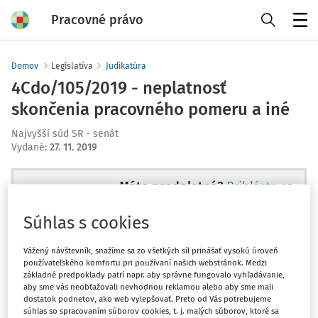
Pracovné právo
Menu
Domov
Legislatíva
Judikatúra
4Cdo/105/2019 - neplatnosť
skončenia pracovného pomeru a iné
Najvyšší súd SR - senát
Vydané
:
27. 11. 2019
Máte predplatné?
Prihláste sa
Súhlas s cookies
Vážený návštevník, snažíme sa zo všetkých síl prinášať vysokú úroveň
používateľského komfortu pri používaní našich webstránok. Medzi
Tento dokument je len pre
základné predpoklady patrí napr. aby správne fungovalo vyhľadávanie,
predplatiteľov VIP.
aby sme vás neobťažovali nevhodnou reklamou alebo aby sme mali
dostatok podnetov, ako web vylepšovať. Preto od Vás potrebujeme
súhlas so spracovaním súborov cookies, t. j. malých súborov, ktoré sa