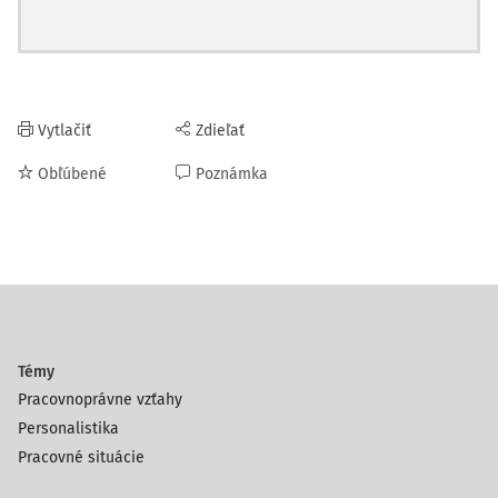
Vytlačiť
Zdieľať
Obľúbené
Poznámka
Témy
Pracovnoprávne vzťahy
Personalistika
Pracovné situácie