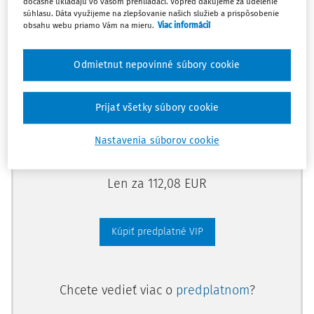
dočasne ukladajú vo vašom prehliadači. Vopred ďakujeme za udelenie
predplatného.
súhlasu. Dáta využijeme na zlepšovanie našich služieb a prispôsobenie
obsahu webu priamo Vám na mieru.
Viac informácií
Vďaka tomu získate aj:
Odmietnut nepovinné súbory cookie
Kompletný odborný obsah portálu
Všetky praktické nástroje: vzory, smart
Prijať všetky súbory cookie
dokumenty, knižnica
Videoškolenia
Nastavenia súborov cookie
Len za 112,08 EUR
Kúpiť predplatné VIP
Chcete vedieť viac o
predplatnom
?