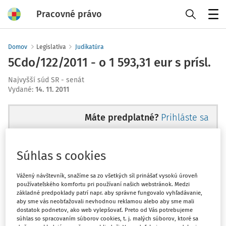
Pracovné právo
Menu
Domov
Legislatíva
Judikatúra
5Cdo/122/2011 - o 1 593,31 eur s prísl.
Najvyšší súd SR - senát
Vydané
:
14. 11. 2011
Máte predplatné?
Prihláste sa
Súhlas s cookies
Tento dokument je len pre
Vážený návštevník, snažíme sa zo všetkých síl prinášať vysokú úroveň
používateľského komfortu pri používaní našich webstránok. Medzi
predplatiteľov VIP.
základné predpoklady patrí napr. aby správne fungovalo vyhľadávanie,
aby sme vás neobťažovali nevhodnou reklamou alebo aby sme mali
dostatok podnetov, ako web vylepšovať. Preto od Vás potrebujeme
súhlas so spracovaním súborov cookies, t. j. malých súborov, ktoré sa
Odomknite si prístup zakúpením