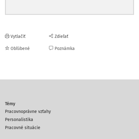
Vytlačiť
Zdieľať
Obľúbené
Poznámka
Témy
Pracovnoprávne vzťahy
Personalistika
Pracovné situácie