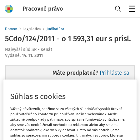
Pracovné právo
Menu
Domov
Legislatíva
Judikatúra
5Cdo/124/2011 - o 1 593,31 eur s prísl.
Najvyšší súd SR - senát
Vydané
:
14. 11. 2011
Máte predplatné?
Prihláste sa
Súhlas s cookies
Tento dokument je len pre
Vážený návštevník, snažíme sa zo všetkých síl prinášať vysokú úroveň
používateľského komfortu pri používaní našich webstránok. Medzi
predplatiteľov VIP.
základné predpoklady patrí napr. aby správne fungovalo vyhľadávanie,
aby sme vás neobťažovali nevhodnou reklamou alebo aby sme mali
dostatok podnetov, ako web vylepšovať. Preto od Vás potrebujeme
súhlas so spracovaním súborov cookies, t. j. malých súborov, ktoré sa
Odomknite si prístup zakúpením