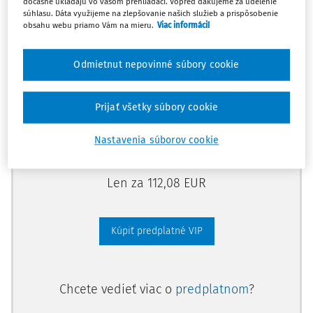
dočasne ukladajú vo vašom prehliadači. Vopred ďakujeme za udelenie
predplatného.
súhlasu. Dáta využijeme na zlepšovanie našich služieb a prispôsobenie
obsahu webu priamo Vám na mieru.
Viac informácií
Vďaka tomu získate aj:
Odmietnut nepovinné súbory cookie
Kompletný odborný obsah portálu
Všetky praktické nástroje: vzory, smart
Prijať všetky súbory cookie
dokumenty, knižnica
Videoškolenia
Nastavenia súborov cookie
Len za 112,08 EUR
Kúpiť predplatné VIP
Chcete vedieť viac o
predplatnom
?