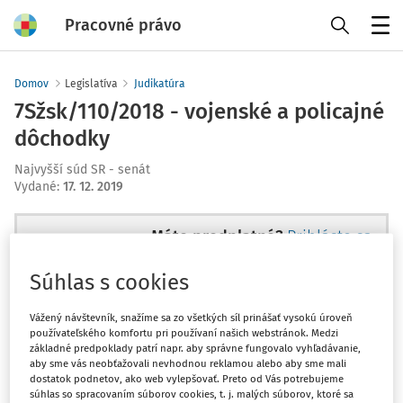
Pracovné právo
Menu
Domov
Legislatíva
Judikatúra
7Sžsk/110/2018 - vojenské a policajné
dôchodky
Najvyšší súd SR - senát
Vydané
:
17. 12. 2019
Máte predplatné?
Prihláste sa
Súhlas s cookies
Vážený návštevník, snažíme sa zo všetkých síl prinášať vysokú úroveň
používateľského komfortu pri používaní našich webstránok. Medzi
Tento dokument je len pre
základné predpoklady patrí napr. aby správne fungovalo vyhľadávanie,
predplatiteľov VIP.
aby sme vás neobťažovali nevhodnou reklamou alebo aby sme mali
dostatok podnetov, ako web vylepšovať. Preto od Vás potrebujeme
súhlas so spracovaním súborov cookies, t. j. malých súborov, ktoré sa