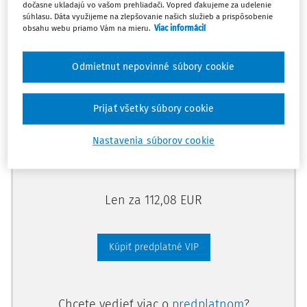
dočasne ukladajú vo vašom prehliadači. Vopred ďakujeme za udelenie
Odomknite si prístup zakúpením
súhlasu. Dáta využijeme na zlepšovanie našich služieb a prispôsobenie
obsahu webu priamo Vám na mieru.
Viac informácií
predplatného.
Odmietnut nepovinné súbory cookie
Vďaka tomu získate aj:
Kompletný odborný obsah portálu
Prijať všetky súbory cookie
Všetky praktické nástroje: vzory, smart
dokumenty, knižnica
Nastavenia súborov cookie
Videoškolenia
Len za 112,08 EUR
Kúpiť predplatné VIP
Chcete vedieť viac o
predplatnom
?