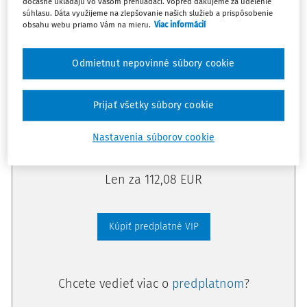
dočasne ukladajú vo vašom prehliadači. Vopred ďakujeme za udelenie
predplatného.
súhlasu. Dáta využijeme na zlepšovanie našich služieb a prispôsobenie
obsahu webu priamo Vám na mieru.
Viac informácií
Vďaka tomu získate aj:
Odmietnut nepovinné súbory cookie
Kompletný odborný obsah portálu
Všetky praktické nástroje: vzory, smart
Prijať všetky súbory cookie
dokumenty, knižnica
Videoškolenia
Nastavenia súborov cookie
Len za 112,08 EUR
Kúpiť predplatné VIP
Chcete vedieť viac o
predplatnom
?