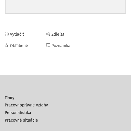
Vytlačiť
Zdieľať
Obľúbené
Poznámka
Témy
Pracovnoprávne vzťahy
Personalistika
Pracovné situácie