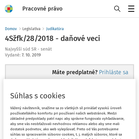
Pracovné právo
Menu
Domov
Legislatíva
Judikatúra
4Sžfk/28/2018 - daňové veci
Najvyšší súd SR - senát
Vydané
:
7. 10. 2019
Máte predplatné?
Prihláste sa
Súhlas s cookies
Tento dokument je len pre
Vážený návštevník, snažíme sa zo všetkých síl prinášať vysokú úroveň
používateľského komfortu pri používaní našich webstránok. Medzi
predplatiteľov VIP.
základné predpoklady patrí napr. aby správne fungovalo vyhľadávanie,
aby sme vás neobťažovali nevhodnou reklamou alebo aby sme mali
dostatok podnetov, ako web vylepšovať. Preto od Vás potrebujeme
súhlas so spracovaním súborov cookies, t. j. malých súborov, ktoré sa
Odomknite si prístup zakúpením