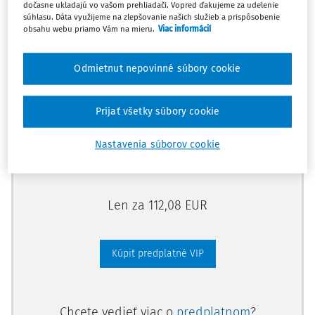
dočasne ukladajú vo vašom prehliadači. Vopred ďakujeme za udelenie
Odomknite si prístup zakúpením
súhlasu. Dáta využijeme na zlepšovanie našich služieb a prispôsobenie
obsahu webu priamo Vám na mieru.
Viac informácií
predplatného.
Odmietnut nepovinné súbory cookie
Vďaka tomu získate aj:
Kompletný odborný obsah portálu
Prijať všetky súbory cookie
Všetky praktické nástroje: vzory, smart
dokumenty, knižnica
Nastavenia súborov cookie
Videoškolenia
Len za 112,08 EUR
Kúpiť predplatné VIP
Chcete vedieť viac o
predplatnom
?