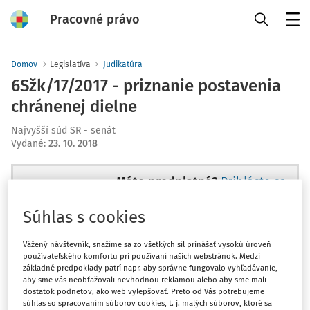
Pracovné právo
Menu
Domov
Legislatíva
Judikatúra
6Sžk/17/2017 - priznanie postavenia
chránenej dielne
Najvyšší súd SR - senát
Vydané
:
23. 10. 2018
Máte predplatné?
Prihláste sa
Súhlas s cookies
Vážený návštevník, snažíme sa zo všetkých síl prinášať vysokú úroveň
používateľského komfortu pri používaní našich webstránok. Medzi
Tento dokument je len pre
základné predpoklady patrí napr. aby správne fungovalo vyhľadávanie,
predplatiteľov VIP.
aby sme vás neobťažovali nevhodnou reklamou alebo aby sme mali
dostatok podnetov, ako web vylepšovať. Preto od Vás potrebujeme
súhlas so spracovaním súborov cookies, t. j. malých súborov, ktoré sa