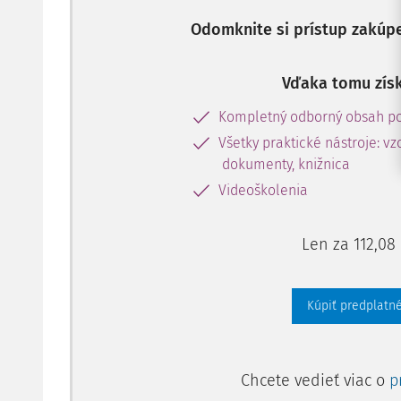
Odomknite si prístup zakúp
Vďaka tomu získ
Kompletný odborný obsah po
Všetky praktické nástroje: vz
dokumenty, knižnica
Videoškolenia
Len za 112,08
Kúpiť predplatné
Chcete vedieť viac o
p