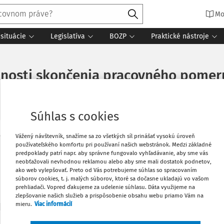
Mo
situácie
Legislatíva
BOZP
Praktické nástroje
tnosti skončenia pracovného pomeru
Súhlas s cookies
Vážený návštevník, snažíme sa zo všetkých síl prinášať vysokú úroveň
Vytlačiť
používateľského komfortu pri používaní našich webstránok. Medzi základné
Máte predplatné?
Prihláste sa
predpoklady patrí napr. aby správne fungovalo vyhľadávanie, aby sme vás
neobťažovali nevhodnou reklamou alebo aby sme mali dostatok podnetov,
Obľúbené
ako web vylepšovať. Preto od Vás potrebujeme súhlas so spracovaním
súborov cookies, t. j. malých súborov, ktoré sa dočasne ukladajú vo vašom
prehliadači. Vopred ďakujeme za udelenie súhlasu. Dáta využijeme na
zlepšovanie našich služieb a prispôsobenie obsahu webu priamo Vám na
Zdieľať
predplatiteľov VIP.
mieru.
Viac informácií