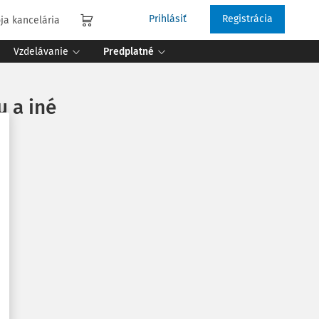
Prihlásiť
Registrácia
ja kancelária
Vzdelávanie
Predplatné
 a iné