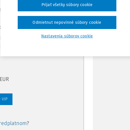
Poznámka
Prijať všetky súbory cookie
ením predplatného.
Odmietnut nepovinné súbory cookie
ate aj:
Nastavenia súborov cookie
rtálu
ory, smart
 EUR
 VIP
redplatnom
?