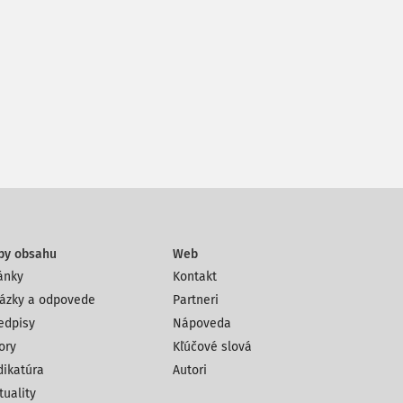
py obsahu
Web
ánky
Kontakt
ázky a odpovede
Partneri
edpisy
Nápoveda
ory
Kľúčové slová
dikatúra
Autori
tuality