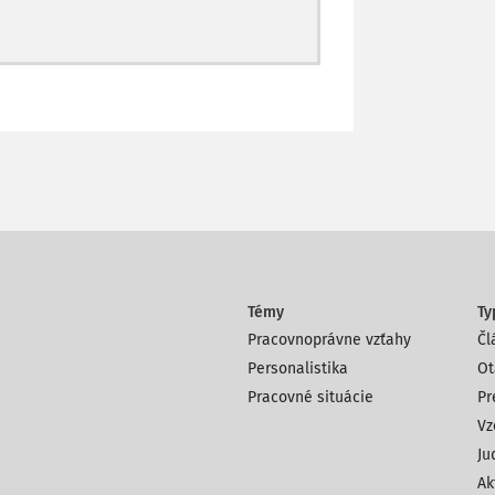
Témy
Ty
Pracovnoprávne vzťahy
Čl
Personalistika
Ot
Pracovné situácie
Pr
Vz
Ju
Ak