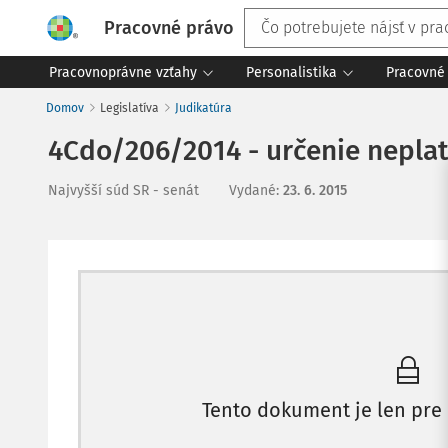
Pracovné právo
Pracovnoprávne vzťahy
Personalistika
Pracovné 
Domov
Legislatíva
Judikatúra
4Cdo/206/2014 - určenie nepla
Najvyšší súd SR - senát
Vydané
:
23. 6. 2015
Tento dokument je len pre 