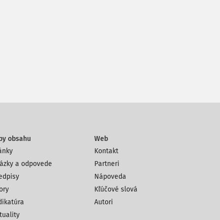
py obsahu
Web
ánky
Kontakt
ázky a odpovede
Partneri
edpisy
Nápoveda
ory
Kľúčové slová
dikatúra
Autori
tuality