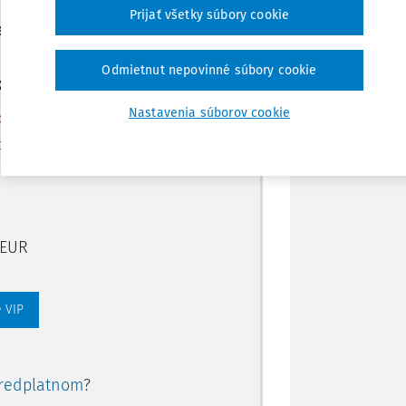
Poznámka
Prijať všetky súbory cookie
ením predplatného.
Odmietnut nepovinné súbory cookie
ate aj:
Nastavenia súborov cookie
rtálu
ory, smart
 EUR
 VIP
redplatnom
?