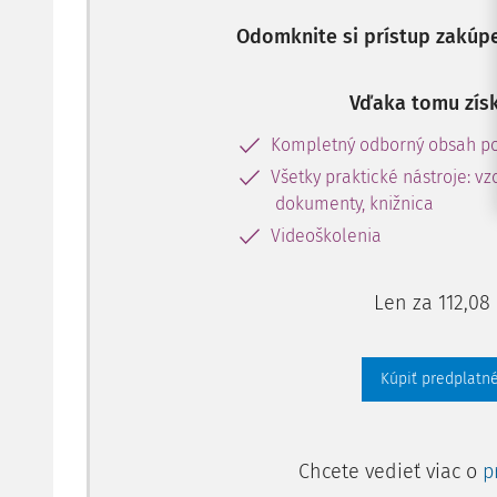
Odomknite si prístup zakúp
Vďaka tomu získ
Kompletný odborný obsah po
Všetky praktické nástroje: vz
dokumenty, knižnica
Videoškolenia
Len za 112,08
Kúpiť predplatné
Chcete vedieť viac o
p