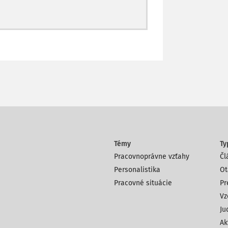
Témy
Ty
Pracovnoprávne vzťahy
Čl
Personalistika
Ot
Pracovné situácie
Pr
Vz
Ju
Ak