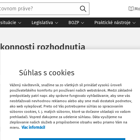
Mo
situácie
Legislatíva
BOZP
Praktické nástroje
konnosti rozhodnutia
Súhlas s cookies
Vážený návštevník, snažíme sa zo všetkých síl prinášať vysokú úroveň
Vytlačiť
používateľského komfortu pri používaní našich webstránok. Medzi základné
Máte predplatné?
Prihláste sa
predpoklady patrí napr. aby správne fungovalo vyhľadávanie, aby sme vás
neobťažovali nevhodnou reklamou alebo aby sme mali dostatok podnetov,
Obľúbené
ako web vylepšovať. Preto od Vás potrebujeme súhlas so spracovaním
súborov cookies, t. j. malých súborov, ktoré sa dočasne ukladajú vo vašom
prehliadači. Vopred ďakujeme za udelenie súhlasu. Dáta využijeme na
zlepšovanie našich služieb a prispôsobenie obsahu webu priamo Vám na
Zdieľať
predplatiteľov VIP.
mieru.
Viac informácií