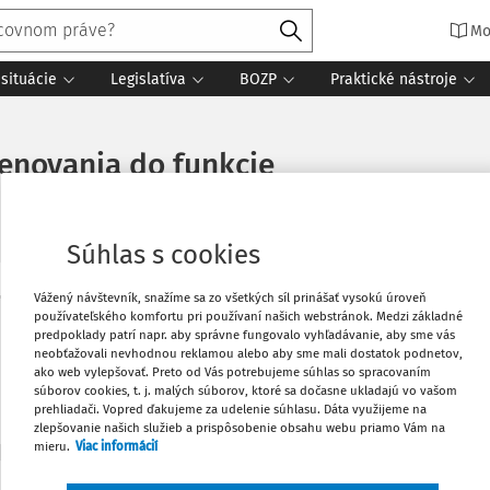
Mo
situácie
Legislatíva
BOZP
Praktické nástroje
enovania do funkcie
Súhlas s cookies
Vážený návštevník, snažíme sa zo všetkých síl prinášať vysokú úroveň
Vytlačiť
používateľského komfortu pri používaní našich webstránok. Medzi základné
Máte predplatné?
Prihláste sa
predpoklady patrí napr. aby správne fungovalo vyhľadávanie, aby sme vás
neobťažovali nevhodnou reklamou alebo aby sme mali dostatok podnetov,
Obľúbené
ako web vylepšovať. Preto od Vás potrebujeme súhlas so spracovaním
súborov cookies, t. j. malých súborov, ktoré sa dočasne ukladajú vo vašom
prehliadači. Vopred ďakujeme za udelenie súhlasu. Dáta využijeme na
zlepšovanie našich služieb a prispôsobenie obsahu webu priamo Vám na
Zdieľať
predplatiteľov VIP.
mieru.
Viac informácií