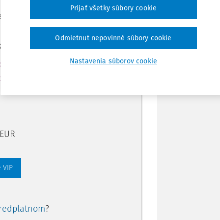
Poznámka
Prijať všetky súbory cookie
ením predplatného.
Odmietnut nepovinné súbory cookie
ate aj:
Nastavenia súborov cookie
rtálu
ory, smart
 EUR
 VIP
redplatnom
?