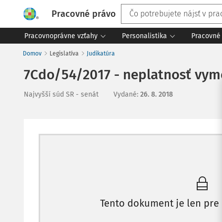
Pracovné právo
Pracovnoprávne vzťahy
Personalistika
Pracovné 
Domov
Legislatíva
Judikatúra
7Cdo/54/2017 - neplatnosť vym
Najvyšší súd SR - senát
Vydané
:
26. 8. 2018
Tento dokument je len pre 