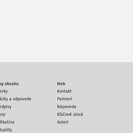
py obsahu
Web
ánky
Kontakt
ázky a odpovede
Partneri
edpisy
Nápoveda
ory
Kľúčové slová
dikatúra
Autori
tuality