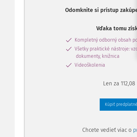
Odomknite si prístup zakúp
Vďaka tomu získ
Kompletný odborný obsah po
Všetky praktické nástroje: vz
dokumenty, knižnica
Videoškolenia
Len za 112,08
Kúpiť predplatné
Chcete vedieť viac o
p