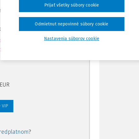
Poznámka
Prijať všetky súbory cookie
ením predplatného.
Odmietnut nepovinné súbory cookie
ate aj:
Nastavenia súborov cookie
rtálu
ory, smart
 EUR
 VIP
redplatnom
?