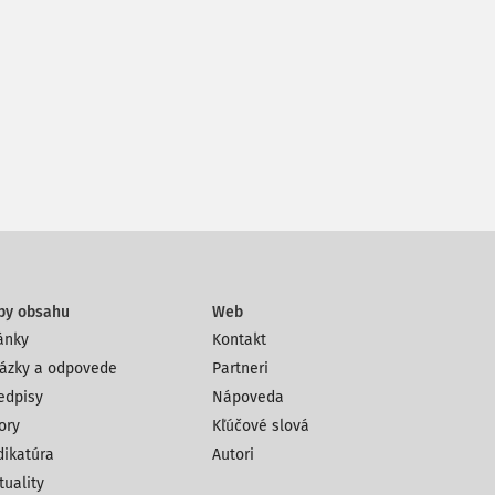
py obsahu
Web
ánky
Kontakt
ázky a odpovede
Partneri
edpisy
Nápoveda
ory
Kľúčové slová
dikatúra
Autori
tuality