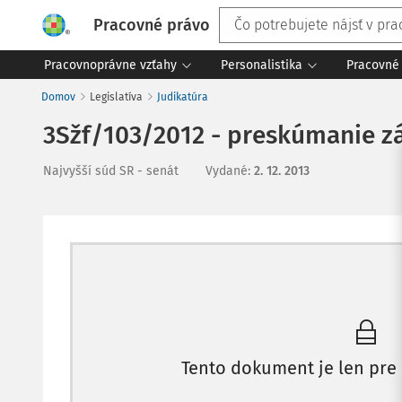
Pracovné právo
Pracovnoprávne vzťahy
Personalistika
Pracovné 
Domov
Legislatíva
Judikatúra
3Sžf/103/2012 - preskúmanie z
Najvyšší súd SR - senát
Vydané
:
2. 12. 2013
Tento dokument je len pre 