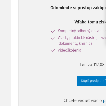
Odomknite si prístup zakúp
Vďaka tomu získ
Kompletný odborný obsah po
Všetky praktické nástroje: vz
dokumenty, knižnica
Videoškolenia
Len za 112,08
Kúpiť predplatné
Chcete vedieť viac o
p