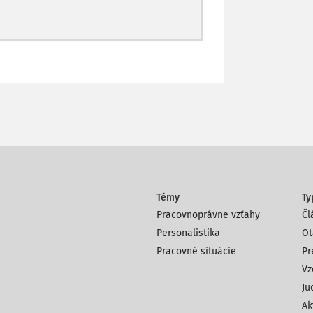
Témy
Ty
Pracovnoprávne vzťahy
Čl
Personalistika
Ot
Pracovné situácie
Pr
Vz
Ju
Ak