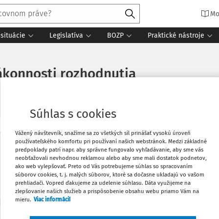
Mo
situácie
Legislatíva
BOZP
Praktické nástroje
ákonnosti rozhodnutia
Súhlas s cookies
Vážený návštevník, snažíme sa zo všetkých síl prinášať vysokú úroveň
Vytlačiť
používateľského komfortu pri používaní našich webstránok. Medzi základné
Máte predplatné?
Prihláste sa
predpoklady patrí napr. aby správne fungovalo vyhľadávanie, aby sme vás
neobťažovali nevhodnou reklamou alebo aby sme mali dostatok podnetov,
Obľúbené
ako web vylepšovať. Preto od Vás potrebujeme súhlas so spracovaním
súborov cookies, t. j. malých súborov, ktoré sa dočasne ukladajú vo vašom
prehliadači. Vopred ďakujeme za udelenie súhlasu. Dáta využijeme na
zlepšovanie našich služieb a prispôsobenie obsahu webu priamo Vám na
Zdieľať
predplatiteľov VIP.
mieru.
Viac informácií