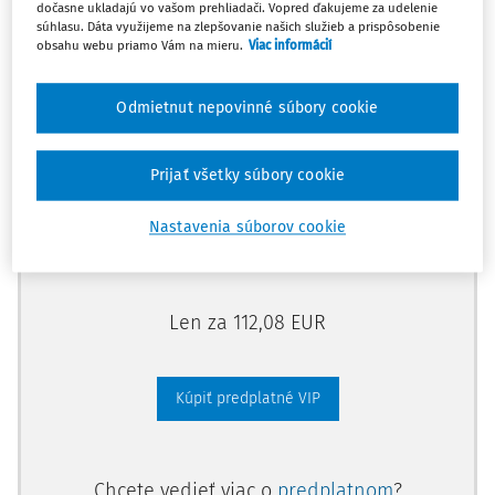
dočasne ukladajú vo vašom prehliadači. Vopred ďakujeme za udelenie
Odomknite si prístup zakúpením
súhlasu. Dáta využijeme na zlepšovanie našich služieb a prispôsobenie
obsahu webu priamo Vám na mieru.
Viac informácií
predplatného.
Odmietnut nepovinné súbory cookie
Vďaka tomu získate aj:
Kompletný odborný obsah portálu
Prijať všetky súbory cookie
Všetky praktické nástroje: vzory, smart
dokumenty, knižnica
Nastavenia súborov cookie
Videoškolenia
Len za 112,08 EUR
Kúpiť predplatné VIP
Chcete vedieť viac o
predplatnom
?