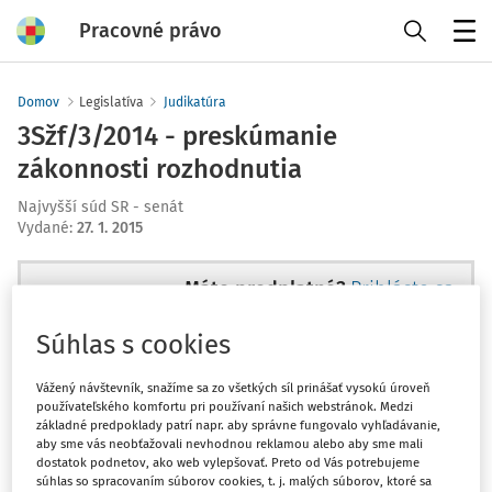
Pracovné právo
Menu
Domov
Legislatíva
Judikatúra
3Sžf/3/2014 - preskúmanie
zákonnosti rozhodnutia
Najvyšší súd SR - senát
Vydané
:
27. 1. 2015
Máte predplatné?
Prihláste sa
Súhlas s cookies
Vážený návštevník, snažíme sa zo všetkých síl prinášať vysokú úroveň
používateľského komfortu pri používaní našich webstránok. Medzi
Tento dokument je len pre
základné predpoklady patrí napr. aby správne fungovalo vyhľadávanie,
predplatiteľov VIP.
aby sme vás neobťažovali nevhodnou reklamou alebo aby sme mali
dostatok podnetov, ako web vylepšovať. Preto od Vás potrebujeme
súhlas so spracovaním súborov cookies, t. j. malých súborov, ktoré sa