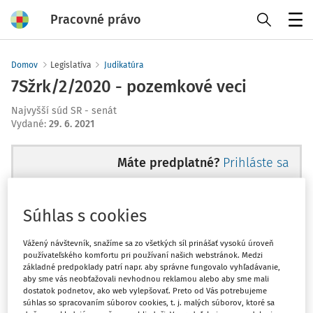
Pracovné právo
Menu
Domov
Legislatíva
Judikatúra
7Sžrk/2/2020 - pozemkové veci
Najvyšší súd SR - senát
Vydané
:
29. 6. 2021
Máte predplatné?
Prihláste sa
Súhlas s cookies
Tento dokument je len pre
Vážený návštevník, snažíme sa zo všetkých síl prinášať vysokú úroveň
používateľského komfortu pri používaní našich webstránok. Medzi
predplatiteľov VIP.
základné predpoklady patrí napr. aby správne fungovalo vyhľadávanie,
aby sme vás neobťažovali nevhodnou reklamou alebo aby sme mali
dostatok podnetov, ako web vylepšovať. Preto od Vás potrebujeme
súhlas so spracovaním súborov cookies, t. j. malých súborov, ktoré sa
Odomknite si prístup zakúpením