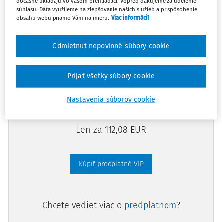
dočasne ukladajú vo vašom prehliadači. Vopred ďakujeme za udelenie
predplatného.
súhlasu. Dáta využijeme na zlepšovanie našich služieb a prispôsobenie
obsahu webu priamo Vám na mieru.
Viac informácií
Vďaka tomu získate aj:
Odmietnut nepovinné súbory cookie
Kompletný odborný obsah portálu
Všetky praktické nástroje: vzory, smart
Prijať všetky súbory cookie
dokumenty, knižnica
Videoškolenia
Nastavenia súborov cookie
Len za 112,08 EUR
Kúpiť predplatné VIP
Chcete vedieť viac o
predplatnom
?