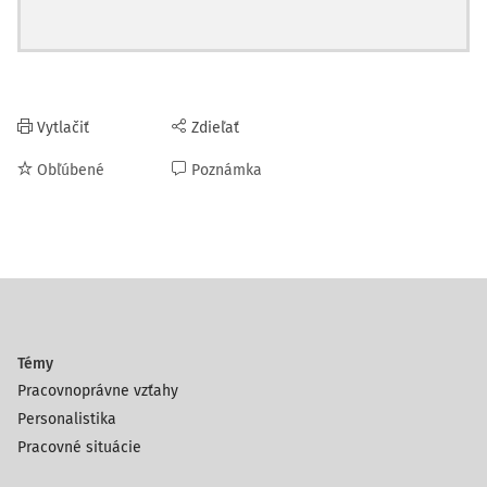
Vytlačiť
Zdieľať
Obľúbené
Poznámka
Témy
Pracovnoprávne vzťahy
Personalistika
Pracovné situácie