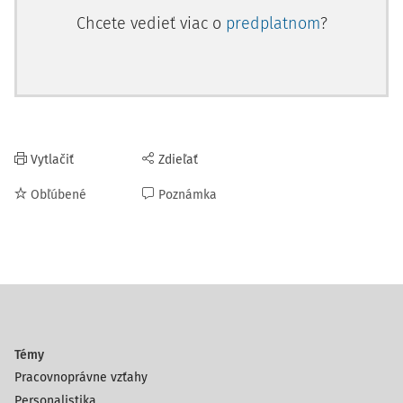
Chcete vedieť viac o
predplatnom
?
Vytlačiť
Zdieľať
Obľúbené
Poznámka
Témy
Pracovnoprávne vzťahy
Personalistika