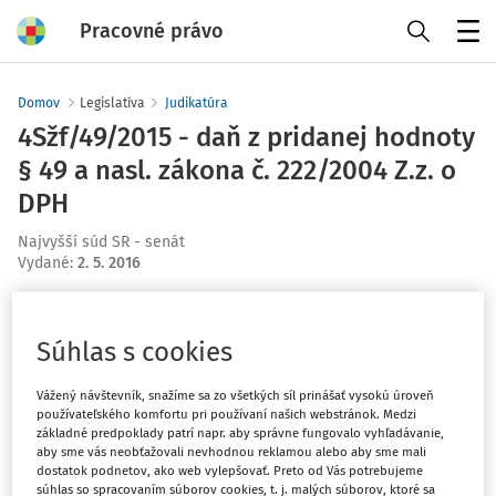
Pracovné právo
Menu
Domov
Legislatíva
Judikatúra
4Sžf/49/2015 - daň z pridanej hodnoty
§ 49 a nasl. zákona č. 222/2004 Z.z. o
DPH
Najvyšší súd SR - senát
Vydané
:
2. 5. 2016
Máte predplatné?
Prihláste sa
Súhlas s cookies
Vážený návštevník, snažíme sa zo všetkých síl prinášať vysokú úroveň
používateľského komfortu pri používaní našich webstránok. Medzi
základné predpoklady patrí napr. aby správne fungovalo vyhľadávanie,
Tento dokument je len pre
aby sme vás neobťažovali nevhodnou reklamou alebo aby sme mali
dostatok podnetov, ako web vylepšovať. Preto od Vás potrebujeme
predplatiteľov VIP.
súhlas so spracovaním súborov cookies, t. j. malých súborov, ktoré sa