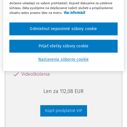
dočasne ukladajú vo vašom prehliadači. Vopred ďakujeme za udelenie
súhlasu. Dáta využijeme na zlepšovanie našich služieb a prispôsobenie
obsahu webu priamo Vám na mieru.
Viac informácií
Odomknite si prístup zakúpením
predplatného.
Odmietnut nepovinné súbory cookie
Vďaka tomu získate aj:
Prijať všetky súbory cookie
Kompletný odborný obsah portálu
Všetky praktické nástroje: vzory, smart
Nastavenia súborov cookie
dokumenty, knižnica
Videoškolenia
Len za 112,08 EUR
Kúpiť predplatné VIP