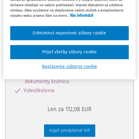
predplatiteľov VIP.
dočasne ukladajú vo vašom prehliadači. Vopred ďakujeme za udelenie
súhlasu. Dáta využijeme na zlepšovanie našich služieb a prispôsobenie
obsahu webu priamo Vám na mieru.
Viac informácií
Odomknite si prístup zakúpením
Odmietnut nepovinné súbory cookie
predplatného.
Prijať všetky súbory cookie
Vďaka tomu získate aj:
Kompletný odborný obsah portálu
Nastavenia súborov cookie
Všetky praktické nástroje: vzory, smart
dokumenty, knižnica
Videoškolenia
Len za 112,08 EUR
Kúpiť predplatné VIP