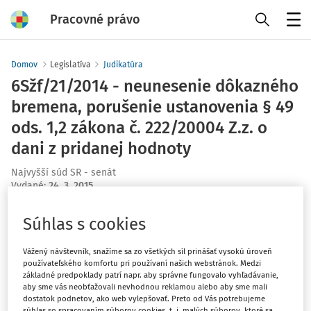
Pracovné právo
Menu
Domov
Legislatíva
Judikatúra
6Sžf/21/2014 - neunesenie dôkazného
bremena, porušenie ustanovenia § 49
ods. 1,2 zákona č. 222/20004 Z.z. o
dani z pridanej hodnoty
Najvyšší súd SR - senát
Vydané
:
24. 3. 2015
Súhlas s cookies
Máte predplatné?
Prihláste sa
Vážený návštevník, snažíme sa zo všetkých síl prinášať vysokú úroveň
používateľského komfortu pri používaní našich webstránok. Medzi
základné predpoklady patrí napr. aby správne fungovalo vyhľadávanie,
aby sme vás neobťažovali nevhodnou reklamou alebo aby sme mali
dostatok podnetov, ako web vylepšovať. Preto od Vás potrebujeme
Tento dokument je len pre
súhlas so spracovaním súborov cookies, t. j. malých súborov, ktoré sa