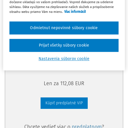
dočasne ukladajú vo vašom prehliadači. Vopred ďakujeme za udelenie
Odomknite si prístup zakúpením
súhlasu. Dáta využijeme na zlepšovanie našich služieb a prispôsobenie
obsahu webu priamo Vám na mieru.
Viac informácií
predplatného.
Odmietnut nepovinné súbory cookie
Vďaka tomu získate aj:
Kompletný odborný obsah portálu
Prijať všetky súbory cookie
Všetky praktické nástroje: vzory, smart
dokumenty, knižnica
Nastavenia súborov cookie
Videoškolenia
Len za 112,08 EUR
Kúpiť predplatné VIP
Chcete vedieť viac o
predplatnom
?