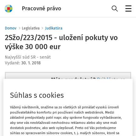
Pracovné právo
Menu
Domov
Legislatíva
Judikatúra
2Sžo/223/2015 - uložení pokuty vo
výške 30 000 eur
Najvyšší súd SR - senát
Vydané
:
30. 1. 2018
Máte predplatné?
Prihláste sa
Súhlas s cookies
Vážený návštevník, snažíme sa zo všetkých síl prinášať vysokú úroveň
používateľského komfortu pri používaní našich webstránok. Medzi
Tento dokument je len pre
základné predpoklady patrí napr. aby správne fungovalo vyhľadávanie,
predplatiteľov VIP.
aby sme vás neobťažovali nevhodnou reklamou alebo aby sme mali
dostatok podnetov, ako web vylepšovať. Preto od Vás potrebujeme
súhlas so spracovaním súborov cookies, t. j. malých súborov, ktoré sa