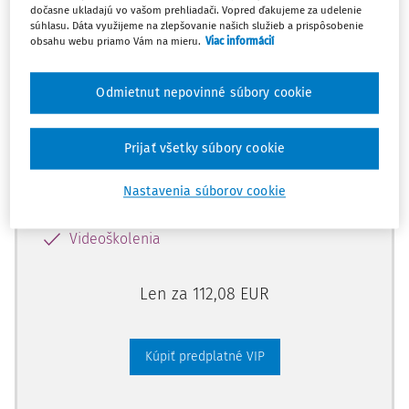
dočasne ukladajú vo vašom prehliadači. Vopred ďakujeme za udelenie
súhlasu. Dáta využijeme na zlepšovanie našich služieb a prispôsobenie
obsahu webu priamo Vám na mieru.
Viac informácií
Odomknite si prístup zakúpením
predplatného.
Odmietnut nepovinné súbory cookie
Vďaka tomu získate aj:
Prijať všetky súbory cookie
Kompletný odborný obsah portálu
Všetky praktické nástroje: vzory, smart
Nastavenia súborov cookie
dokumenty, knižnica
Videoškolenia
Len za 112,08 EUR
Kúpiť predplatné VIP