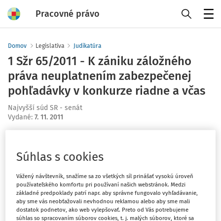
Pracovné právo
Menu
Domov
Legislatíva
Judikatúra
1 Sžr 65/2011 - K zániku záložného
práva neuplatnením zabezpečenej
pohľadávky v konkurze riadne a včas
Najvyšší súd SR - senát
Vydané
:
7. 11. 2011
Máte predplatné?
Prihláste sa
Súhlas s cookies
Vážený návštevník, snažíme sa zo všetkých síl prinášať vysokú úroveň
používateľského komfortu pri používaní našich webstránok. Medzi
základné predpoklady patrí napr. aby správne fungovalo vyhľadávanie,
Tento dokument je len pre
aby sme vás neobťažovali nevhodnou reklamou alebo aby sme mali
dostatok podnetov, ako web vylepšovať. Preto od Vás potrebujeme
predplatiteľov VIP.
súhlas so spracovaním súborov cookies, t. j. malých súborov, ktoré sa