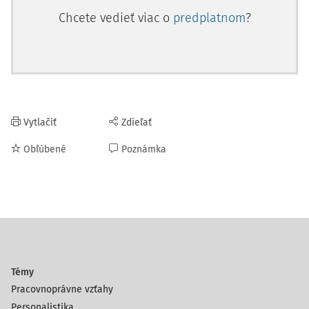
Chcete vedieť viac o
predplatnom
?
Vytlačiť
Zdieľať
Obľúbené
Poznámka
Témy
Pracovnoprávne vzťahy
Personalistika