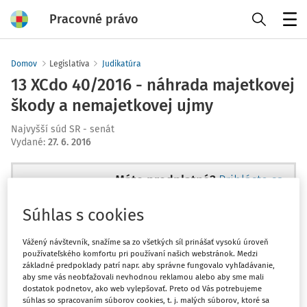
Pracovné právo
Menu
Domov
Legislatíva
Judikatúra
13 XCdo 40/2016 - náhrada majetkovej
škody a nemajetkovej ujmy
Najvyšší súd SR - senát
Vydané
:
27. 6. 2016
Máte predplatné?
Prihláste sa
Súhlas s cookies
Vážený návštevník, snažíme sa zo všetkých síl prinášať vysokú úroveň
používateľského komfortu pri používaní našich webstránok. Medzi
Tento dokument je len pre
základné predpoklady patrí napr. aby správne fungovalo vyhľadávanie,
predplatiteľov VIP.
aby sme vás neobťažovali nevhodnou reklamou alebo aby sme mali
dostatok podnetov, ako web vylepšovať. Preto od Vás potrebujeme
súhlas so spracovaním súborov cookies, t. j. malých súborov, ktoré sa