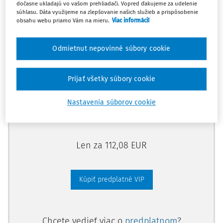
dočasne ukladajú vo vašom prehliadači. Vopred ďakujeme za udelenie
Odomknite si prístup zakúpením
súhlasu. Dáta využijeme na zlepšovanie našich služieb a prispôsobenie
obsahu webu priamo Vám na mieru.
Viac informácií
predplatného.
Odmietnut nepovinné súbory cookie
Vďaka tomu získate aj:
Kompletný odborný obsah portálu
Prijať všetky súbory cookie
Všetky praktické nástroje: vzory, smart
dokumenty, knižnica
Nastavenia súborov cookie
Videoškolenia
Len za 112,08 EUR
Kúpiť predplatné VIP
Chcete vedieť viac o
predplatnom
?