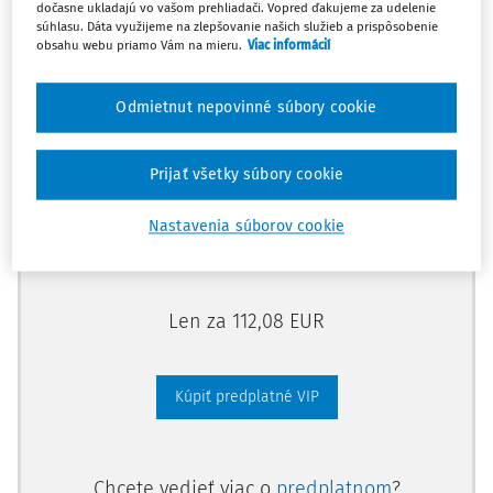
dočasne ukladajú vo vašom prehliadači. Vopred ďakujeme za udelenie
Odomknite si prístup zakúpením
súhlasu. Dáta využijeme na zlepšovanie našich služieb a prispôsobenie
obsahu webu priamo Vám na mieru.
Viac informácií
predplatného.
Odmietnut nepovinné súbory cookie
Vďaka tomu získate aj:
Kompletný odborný obsah portálu
Prijať všetky súbory cookie
Všetky praktické nástroje: vzory, smart
dokumenty, knižnica
Nastavenia súborov cookie
Videoškolenia
Len za 112,08 EUR
Kúpiť predplatné VIP
Chcete vedieť viac o
predplatnom
?