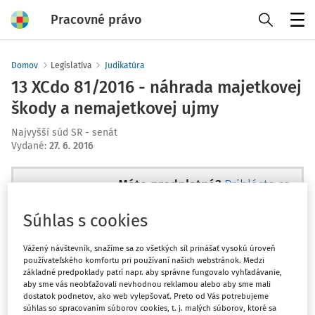
Pracovné právo
Menu
Domov
Legislatíva
Judikatúra
13 XCdo 81/2016 - náhrada majetkovej
škody a nemajetkovej ujmy
Najvyšší súd SR - senát
Vydané
:
27. 6. 2016
Máte predplatné?
Prihláste sa
Súhlas s cookies
Vážený návštevník, snažíme sa zo všetkých síl prinášať vysokú úroveň
používateľského komfortu pri používaní našich webstránok. Medzi
Tento dokument je len pre
základné predpoklady patrí napr. aby správne fungovalo vyhľadávanie,
predplatiteľov VIP.
aby sme vás neobťažovali nevhodnou reklamou alebo aby sme mali
dostatok podnetov, ako web vylepšovať. Preto od Vás potrebujeme
súhlas so spracovaním súborov cookies, t. j. malých súborov, ktoré sa