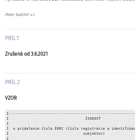
Peter Kažimír v.r.
PRÍL.1
Zrušená od 3.6.2021
PRÍL.2
VZOR
I------------------------------------------------------------
I                                   ŽIADOSŤ                  
I                                                            
I  o pridelenie čísla EORI (číslo registrácie a identifikácie
I                                  subjektov)                
I                                                            