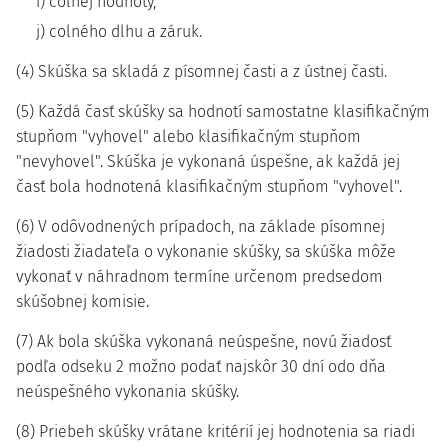
i) colnej hodnoty,
j) colného dlhu a záruk.
(4) Skúška sa skladá z písomnej časti a z ústnej časti.
(5) Každá časť skúšky sa hodnotí samostatne klasifikačným
stupňom "vyhovel" alebo klasifikačným stupňom
"nevyhovel". Skúška je vykonaná úspešne, ak každá jej
časť bola hodnotená klasifikačným stupňom "vyhovel".
(6) V odôvodnených prípadoch, na základe písomnej
žiadosti žiadateľa o vykonanie skúšky, sa skúška môže
vykonať v náhradnom termíne určenom predsedom
skúšobnej komisie.
(7) Ak bola skúška vykonaná neúspešne, novú žiadosť
podľa odseku 2 možno podať najskôr 30 dní odo dňa
neúspešného vykonania skúšky.
(8) Priebeh skúšky vrátane kritérií jej hodnotenia sa riadi