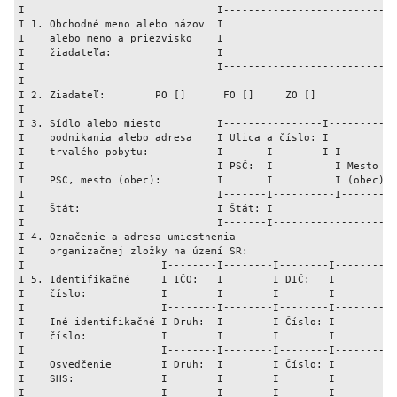
I                               I----------------------------
I 1. Obchodné meno alebo názov  I                            
I    alebo meno a priezvisko    I                            
I    žiadateľa:                 I                            
I                               I----------------------------
I                                                            
I 2. Žiadateľ:        PO []      FO []     ZO []             
I                                                            
I 3. Sídlo alebo miesto         I----------------I-----------
I    podnikania alebo adresa    I Ulica a číslo: I           
I    trvalého pobytu:           I-------I--------I-I---------
I                               I PSČ:  I          I Mesto   
I    PSČ, mesto (obec):         I       I          I (obec): 
I                               I-------I----------I---------
I    Štát:                      I Štát: I                    
I                               I-------I--------------------
I 4. Označenie a adresa umiestnenia                          
I    organizačnej zložky na území SR:                        
I                      I--------I--------I--------I--------I-
I 5. Identifikačné     I IČO:   I        I DIČ:   I        I 
I    číslo:            I        I        I        I        I 
I                      I--------I--------I--------I--------I-
I    Iné identifikačné I Druh:  I        I Číslo: I          
I    číslo:            I        I        I        I          
I                      I--------I--------I--------I----------
I    Osvedčenie        I Druh:  I        I Číslo: I          
I    SHS:              I        I        I        I          
I                      I--------I--------I--------I----------