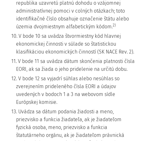
republika uzavretú platnú dohodu o vzájomnej
administratívnej pomoci v colných otázkach; toto
identifikačné číslo obsahuje označenie štátu alebo
2)
územia dvojmiestnym alfabetickým kódom.
10. V bode 10 sa uvádza štvormiestny kód hlavnej
ekonomickej činnosti v súlade so štatistickou
klasifikáciou ekonomických činností (SK NACE Rev. 2).
11. V bode 11 sa uvádza dátum skončenia platnosti čísla
EORI, ak sa žiada o jeho pridelenie na určitú dobu.
12. V bode 12 sa vyjadrí súhlas alebo nesúhlas so
zverejnením prideleného čísla EORI a údajov
uvedených v bodoch 1 a 3 na webovom sídle
Európskej komisie.
13. Uvádza sa dátum podania žiadosti a meno,
priezvisko a funkcia žiadateľa, ak je žiadateľom
fyzická osoba, meno, priezvisko a funkcia
štatutárneho orgánu, ak je žiadateľom právnická