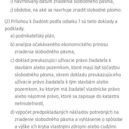
i) navrhovaný dátum zriadenia slobodného pásma,
j) obdobie, na aké sa navrhuje zriadiť slobodné pásmo.
(2) Prílohou k žiadosti podľa odseku 1 sú tieto doklady a
podklady:
a) podnikateľský plán,
b) analýza očakávaného ekonomického prínosu
zriadenia slobodného pásma,
c) doklad preukazujúci užívacie právo žiadateľa k
stavbám alebo pozemkom, ktoré majú byť súčasťou
slobodného pásma, okrem dokladu preukazujúceho
užívacie právo žiadateľa k tým stavbám alebo
pozemkom, ku ktorým má žiadateľ vlastnícke právo
alebo nájomné právo, ktoré sa zapisuje do katastra
nehnuteľností,
d) výpočet predpokladaných nákladov potrebných na
zriadenie slobodného pásma a vyhlásenie o spôsobe
a výške ich krytia vlastnými zdrojmi alebo cudzími