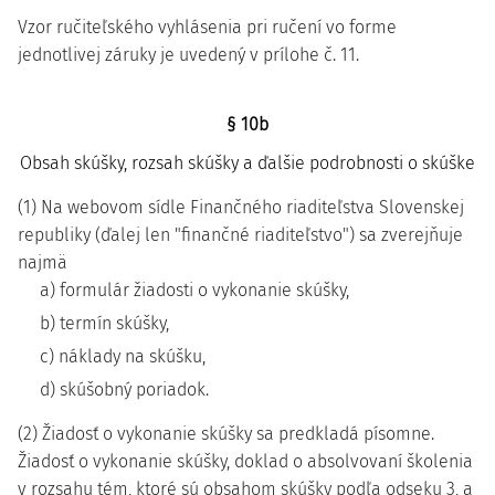
Vzor ručiteľského vyhlásenia pri ručení vo forme
jednotlivej záruky je uvedený v prílohe č. 11.
§ 10b
Obsah skúšky, rozsah skúšky a ďalšie podrobnosti o skúške
(1) Na webovom sídle Finančného riaditeľstva Slovenskej
republiky (ďalej len "finančné riaditeľstvo") sa zverejňuje
najmä
a) formulár žiadosti o vykonanie skúšky,
b) termín skúšky,
c) náklady na skúšku,
d) skúšobný poriadok.
(2) Žiadosť o vykonanie skúšky sa predkladá písomne.
Žiadosť o vykonanie skúšky, doklad o absolvovaní školenia
v rozsahu tém, ktoré sú obsahom skúšky podľa odseku 3, a