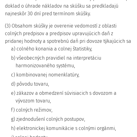
doklad o úhrade nákladov na skúšku sa predkladajú
najneskôr 30 dní pred termínom skúšky.
(3) Obsahom skúšky je overenie vedomostí z oblasti
colných predpisov a predpisov upravujúcich daň z
pridanej hodnoty a spotrebnú daň pri dovoze týkajúcich sa
a) colného konania a colnej štatistiky,
b) všeobecných pravidiel na interpretáciu
harmonizovaného systému,
c) kombinovanej nomenklatúry,
d) pôvodu tovaru,
e) zákazov a obmedzení súvisiacich s dovozom a
vývozom tovaru,
f) colných režimov,
g) zjednodušení colných postupov,
h) elektronickej komunikácie s colnými orgánmi,