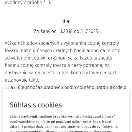
uvedený v prílohe č. 3.
§ 4
Zrušený od 1.1.2018 do 31.7.2025
Výška nákladov spojených s vykonaním colnej kontroly
tovaru mimo určených úradných hodín alebo na mieste
schválenom colným orgánom sa za každú aj začatú
hodinu colnej kontroly tovaru a cesty potrebnej na
dostavenie sa na miesto colnej kontroly tovaru a späť
ustanovuje takto:
a) 10 eur počas úradných hodín colného úradu, ak ide o
vykonanie colnej kontroly tovaru na mieste
schválenom colným orgánom,
Súhlas s cookies
b) 20 eur v pracovných dňoch mimo určených úradných
Vážený návštevník, snažíme sa zo všetkých síl prinášať vysokú úroveň
hodín colného úradu,
používateľského komfortu pri používaní našich webstránok. Medzi
c) 30 eur v sobotu alebo v deň pracovného pokoja.
základné predpoklady patrí napr. aby správne fungovalo vyhľadávanie,
aby sme vás neobťažovali nevhodnou reklamou alebo aby sme mali