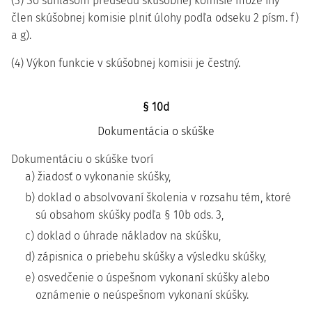
(3) So súhlasom predsedu skúšobnej komisie môže iný
člen skúšobnej komisie plniť úlohy podľa odseku 2 písm. f)
a g).
(4) Výkon funkcie v skúšobnej komisii je čestný.
§ 10d
Dokumentácia o skúške
Dokumentáciu o skúške tvorí
a) žiadosť o vykonanie skúšky,
b) doklad o absolvovaní školenia v rozsahu tém, ktoré
sú obsahom skúšky podľa § 10b ods. 3,
c) doklad o úhrade nákladov na skúšku,
d) zápisnica o priebehu skúšky a výsledku skúšky,
e) osvedčenie o úspešnom vykonaní skúšky alebo
oznámenie o neúspešnom vykonaní skúšky.