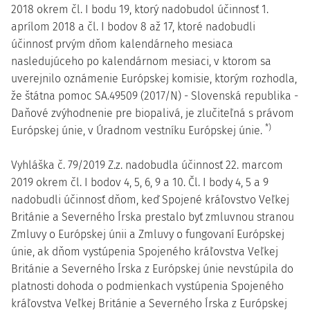
2018 okrem čl. I bodu 19, ktorý nadobudol účinnosť 1.
aprílom 2018 a čl. I bodov 8 až 17, ktoré nadobudli
účinnosť prvým dňom kalendárneho mesiaca
nasledujúceho po kalendárnom mesiaci, v ktorom sa
uverejnilo oznámenie Európskej komisie, ktorým rozhodla,
že štátna pomoc SA.49509 (2017/N) - Slovenská republika -
Daňové zvýhodnenie pre biopalivá, je zlučiteľná s právom
*)
Európskej únie, v Úradnom vestníku Európskej únie.
Vyhláška č. 79/2019 Z.z. nadobudla účinnosť 22. marcom
2019 okrem čl. I bodov 4, 5, 6, 9 a 10. Čl. I body 4, 5 a 9
nadobudli účinnosť dňom, keď Spojené kráľovstvo Veľkej
Británie a Severného Írska prestalo byť zmluvnou stranou
Zmluvy o Európskej únii a Zmluvy o fungovaní Európskej
únie, ak dňom vystúpenia Spojeného kráľovstva Veľkej
Británie a Severného Írska z Európskej únie nevstúpila do
platnosti dohoda o podmienkach vystúpenia Spojeného
kráľovstva Veľkej Británie a Severného Írska z Európskej