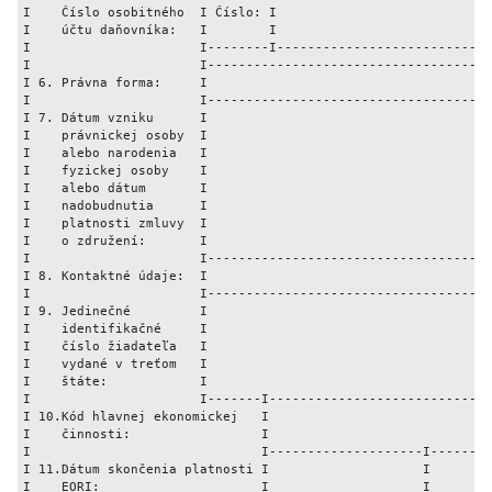
I    Číslo osobitného  I Číslo: I                            
I    účtu daňovníka:   I        I                            
I                      I--------I----------------------------
I                      I-------------------------------------
I 6. Právna forma:     I                                     
I                      I-------------------------------------
I 7. Dátum vzniku      I                                     
I    právnickej osoby  I                                     
I    alebo narodenia   I                                     
I    fyzickej osoby    I                                     
I    alebo dátum       I                                     
I    nadobudnutia      I                                     
I    platnosti zmluvy  I                                     
I    o združení:       I                                     
I                      I-------------------------------------
I 8. Kontaktné údaje:  I                                     
I                      I-------------------------------------
I 9. Jedinečné         I                                     
I    identifikačné     I                                     
I    číslo žiadateľa   I                                     
I    vydané v treťom   I                                     
I    štáte:            I                                     
I                      I-------I-----------------------------
I 10.Kód hlavnej ekonomickej   I                             
I    činnosti:                 I                             
I                              I--------------------I--------
I 11.Dátum skončenia platnosti I                    I        
I    EORI:                     I                    I        