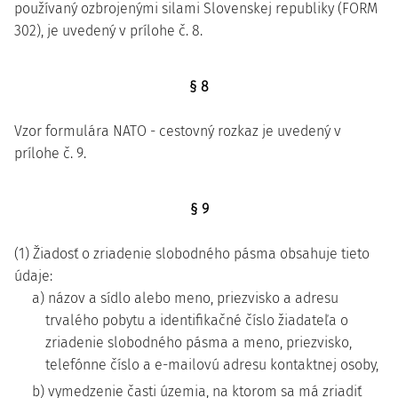
používaný ozbrojenými silami Slovenskej republiky (FORM
302), je uvedený v prílohe č. 8.
§ 8
Vzor formulára NATO - cestovný rozkaz je uvedený v
prílohe č. 9.
§ 9
(1) Žiadosť o zriadenie slobodného pásma obsahuje tieto
údaje:
a) názov a sídlo alebo meno, priezvisko a adresu
trvalého pobytu a identifikačné číslo žiadateľa o
zriadenie slobodného pásma a meno, priezvisko,
telefónne číslo a e-mailovú adresu kontaktnej osoby,
b) vymedzenie časti územia, na ktorom sa má zriadiť