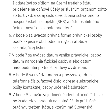
žiadateľovi so sídlom na území tretieho štátu
pridelené na daňové účely príslušným orgánom tohto
štátu. Uvádza sa aj číslo osvedčenia schváleného
hospodárskeho subjektu (SHS) a číslo osobitného
účtu daňovníka, ak bolo pridelené.
6. V bode 6 sa uvádza právna forma právnickej osoby
podľa zápisu v obchodnom registri alebo v
zakladajúcej listine.
7. V bode 7 sa uvádza dátum vzniku právnickej osoby,
dátum narodenia fyzickej osoby alebo dátum
nadobudnutia platnosti zmluvy o združení.
8. V bode 8 sa uvádza meno a priezvisko, adresa,
telefónne číslo, faxové číslo, adresa elektronickej
pošty kontaktnej osoby určenej žiadateľom.
9. V bode 9 sa uvádza jedinečné identifikačné číslo, ak
ho žiadateľovi pridelili na colné účely príslušné
orgány v treťom štáte, s ktorým má Slovenská