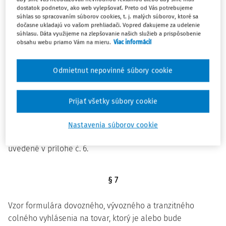
dostatok podnetov, ako web vylepšovať. Preto od Vás potrebujeme
súhlas so spracovaním súborov cookies, t. j. malých súborov, ktoré sa
§ 5
dočasne ukladajú vo vašom prehliadači. Vopred ďakujeme za udelenie
súhlasu. Dáta využijeme na zlepšovanie našich služieb a prispôsobenie
Zrušený od 1.1.2018
obsahu webu priamo Vám na mieru.
Viac informácií
Odmietnut nepovinné súbory cookie
§ 6
Pravidlá a údaje na vypĺňanie colných vyhlásení, vyhlásení
Prijať všetky súbory cookie
na dočasné uskladnenie, oznámení, dôkazov colného
statusu tovaru Európskej únie, žiadostí a rozhodnutí, ktoré
Nastavenia súborov cookie
1a)
dopĺňajú pravidlá a údaje podľa osobitného predpisu,
sú
uvedené v prílohe č. 6.
§ 7
Vzor formulára dovozného, vývozného a tranzitného
colného vyhlásenia na tovar, ktorý je alebo bude