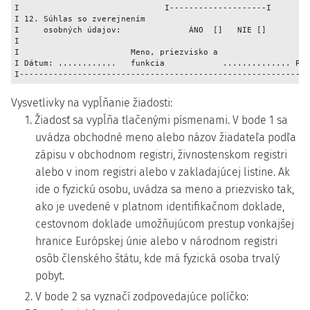
I                              I--------------------I        
I 12. Súhlas so zverejnením                                  
I     osobných údajov:              ÁNO  []   NIE []         
I                                                            
I                       Meno, priezvisko a                   
I Dátum: ............   funkcia            .............. Pod
I------------------------------------------------------------
Vysvetlivky na vypĺňanie žiadosti:
1. Žiadosť sa vypĺňa tlačenými písmenami. V bode 1 sa
uvádza obchodné meno alebo názov žiadateľa podľa
zápisu v obchodnom registri, živnostenskom registri
alebo v inom registri alebo v zakladajúcej listine. Ak
ide o fyzickú osobu, uvádza sa meno a priezvisko tak,
ako je uvedené v platnom identifikačnom doklade,
cestovnom doklade umožňujúcom prestup vonkajšej
hranice Európskej únie alebo v národnom registri
osôb členského štátu, kde má fyzická osoba trvalý
pobyt.
2. V bode 2 sa vyznačí zodpovedajúce políčko: