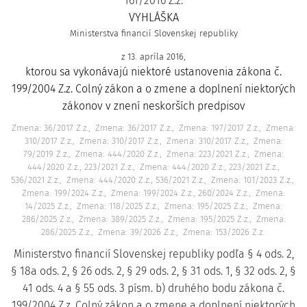
161/2016 Z.z.
VYHLÁŠKA
Ministerstva financií Slovenskej republiky
z 13. apríla 2016,
ktorou sa vykonávajú niektoré ustanovenia zákona č.
199/2004 Z.z. Colný zákon a o zmene a doplnení niektorých
zákonov v znení neskorších predpisov
Zmena: 36/2017 Z.z.
Zmena: 36/2017 Z.z.
Zmena: 197/2017 Z.z.
Zmena:
310/2017 Z.z.
Zmena: 310/2017 Z.z.
Zmena: 310/2017 Z.z.
Zmena:
79/2019 Z.z.
Zmena: 444/2020 Z.z.
Zmena: 223/2021 Z.z.
Zmena:
444/2020 Z.z., 223/2021 Z.z.
Zmena: 444/2020 Z.z., 223/2021 Z.z.,
536/2021 Z.z.
Zmena: 444/2020 Z.z., 536/2021 Z.z.
Zmena: 101/2023 Z.z.
Zmena: 199/2024 Z.z.
Zmena: 199/2024 Z.z., 260/2024 Z.z.
Zmena:
14/2025 Z.z.
Zmena: 118/2025 Z.z.
Zmena: 195/2025 Z.z.
Zmena:
286/2025 Z.z.
Zmena: 389/2025 Z.z.
Zmena: 195/2025 Z.z.
Zmena:
286/2025 Z.z.
Zmena: 39/2026 Z.z.
Zmena: 153/2026 Z.z.
Ministerstvo financií Slovenskej republiky podľa § 4 ods. 2,
§ 18a ods. 2, § 26 ods. 2, § 29 ods. 2, § 31 ods. 1, § 32 ods. 2, §
41 ods. 4 a § 55 ods. 3 písm. b) druhého bodu zákona č.
199/2004 Z.z. Colný zákon a o zmene a doplnení niektorých