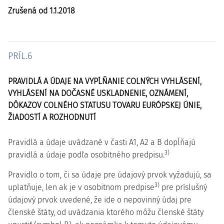
Zrušená od 1.1.2018
PRÍL.6
PRAVIDLÁ A ÚDAJE NA VYPĹŇANIE COLNÝCH VYHLÁSENÍ,
VYHLÁSENÍ NA DOČASNÉ USKLADNENIE, OZNÁMENÍ,
DÔKAZOV COLNÉHO STATUSU TOVARU EURÓPSKEJ ÚNIE,
ŽIADOSTÍ A ROZHODNUTÍ
Pravidlá a údaje uvádzané v časti A1, A2 a B dopĺňajú
3)
pravidlá a údaje podľa osobitného predpisu.
Pravidlo o tom, či sa údaje pre údajový prvok vyžadujú, sa
3)
uplatňuje, len ak je v osobitnom predpise
pre príslušný
údajový prvok uvedené, že ide o nepovinný údaj pre
členské štáty, od uvádzania ktorého môžu členské štáty