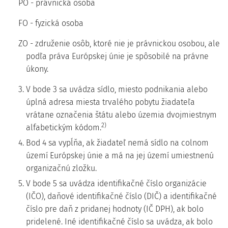
PO - právnická osoba
FO - fyzická osoba
ZO - združenie osôb, ktoré nie je právnickou osobou, ale
podľa práva Európskej únie je spôsobilé na právne
úkony.
3. V bode 3 sa uvádza sídlo, miesto podnikania alebo
úplná adresa miesta trvalého pobytu žiadateľa
vrátane označenia štátu alebo územia dvojmiestnym
2)
alfabetickým kódom.
4. Bod 4 sa vypĺňa, ak žiadateľ nemá sídlo na colnom
území Európskej únie a má na jej území umiestnenú
organizačnú zložku.
5. V bode 5 sa uvádza identifikačné číslo organizácie
(IČO), daňové identifikačné číslo (DIČ) a identifikačné
číslo pre daň z pridanej hodnoty (IČ DPH), ak bolo
pridelené. Iné identifikačné číslo sa uvádza, ak bolo