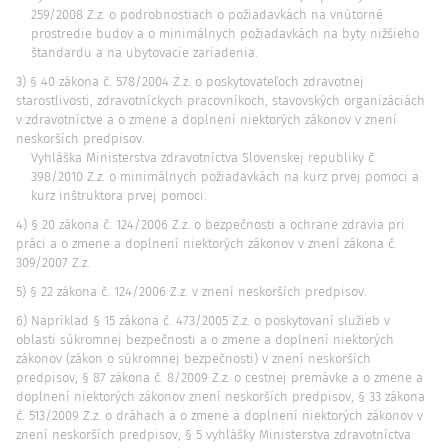
259/2008 Z.z. o podrobnostiach o požiadavkách na vnútorné
prostredie budov a o minimálnych požiadavkách na byty nižšieho
štandardu a na ubytovacie zariadenia.
3) § 40 zákona č. 578/2004 Z.z. o poskytovateľoch zdravotnej
starostlivosti, zdravotníckych pracovníkoch, stavovských organizáciách
v zdravotníctve a o zmene a doplnení niektorých zákonov v znení
neskorších predpisov.
Vyhláška Ministerstva zdravotníctva Slovenskej republiky č.
398/2010 Z.z. o minimálnych požiadavkách na kurz prvej pomoci a
kurz inštruktora prvej pomoci.
4) § 20 zákona č. 124/2006 Z.z. o bezpečnosti a ochrane zdravia pri
práci a o zmene a doplnení niektorých zákonov v znení zákona č.
309/2007 Z.z.
5) § 22 zákona č. 124/2006 Z.z. v znení neskorších predpisov.
6) Napríklad § 15 zákona č. 473/2005 Z.z. o poskytovaní služieb v
oblasti súkromnej bezpečnosti a o zmene a doplnení niektorých
zákonov (zákon o súkromnej bezpečnosti) v znení neskorších
predpisov, § 87 zákona č. 8/2009 Z.z. o cestnej premávke a o zmene a
doplnení niektorých zákonov znení neskorších predpisov, § 33 zákona
č. 513/2009 Z.z. o dráhach a o zmene a doplnení niektorých zákonov v
znení neskorších predpisov, § 5 vyhlášky Ministerstva zdravotníctva