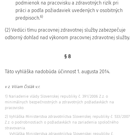
podmienok na pracovisku a zdravotných rizík pri
práci a podľa požiadaviek uvedených v osobitných
6)
predpisoch.
(2) Vedúci tímu pracovnej zdravotnej služby zabezpečuje
odborný dohľad nad výkonom pracovnej zdravotnej služby.
§ 8
Táto vyhláška nadobúda účinnosť 1. augusta 2014.
v z. Viliam Čislák v.r.
1) Nariadenie vlády Slovenskej republiky č. 391/2006 Z.z. o
minimálnych bezpečnostných a zdravotných požiadavkách na
pracovisko.
2) Vyhláška Ministerstva zdravotníctva Slovenskej republiky č. 533/2007
Z.z. o podrobnostiach o požiadavkách na zariadenia spoločného
stravovania.
Vyhláška Ministerstva zdravotníctva Slovenskej republiky č.