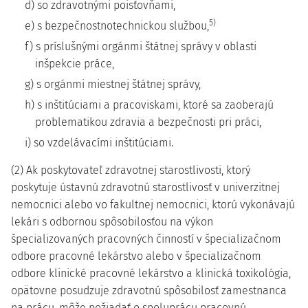
d) so zdravotnými poisťovňami,
5)
e) s bezpečnostnotechnickou službou,
f) s príslušnými orgánmi štátnej správy v oblasti
inšpekcie práce,
g) s orgánmi miestnej štátnej správy,
h) s inštitúciami a pracoviskami, ktoré sa zaoberajú
problematikou zdravia a bezpečnosti pri práci,
i) so vzdelávacími inštitúciami.
(2) Ak poskytovateľ zdravotnej starostlivosti, ktorý
poskytuje ústavnú zdravotnú starostlivosť v univerzitnej
nemocnici alebo vo fakultnej nemocnici, ktorú vykonávajú
lekári s odbornou spôsobilosťou na výkon
špecializovaných pracovných činností v špecializačnom
odbore pracovné lekárstvo alebo v špecializačnom
odbore klinické pracovné lekárstvo a klinická toxikológia,
opätovne posudzuje zdravotnú spôsobilosť zamestnanca
na prácu, môže požiadať o spoluprácu pracovnú