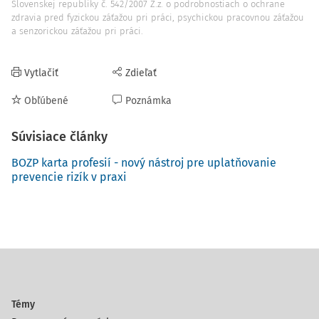
Slovenskej republiky č. 542/2007 Z.z. o podrobnostiach o ochrane
zdravia pred fyzickou záťažou pri práci, psychickou pracovnou záťažou
a senzorickou záťažou pri práci.
Vytlačiť
Zdieľať
Obľúbené
Poznámka
Súvisiace články
BOZP karta profesií - nový nástroj pre uplatňovanie
prevencie rizík v praxi
Témy