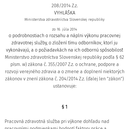
208/2014 Z.z.
VYHLÁŠKA
Ministerstva zdravotníctva Slovenskej republiky
zo 16. júla 2014
o podrobnostiach o rozsahu a náplni výkonu pracovnej
zdravotnej služby, o zložení tímu odborníkov, ktorí ju
vykonávajú, a o požiadavkách na ich odbornú spôsobilosť
Ministerstvo zdravotníctva Slovenskej republiky podľa § 62
písm. w) zákona č. 355/2007 Z.z. o ochrane, podpore a
rozvoji verejného zdravia a o zmene a doplnení niektorých
zákonov v znení zákona č. 204/2014 Z.z. (ďalej len "zákon")
ustanovuje:
§ 1
Pracovná zdravotná služba pri výkone dohľadu nad
pracovnými podmienkami hodnotí faktory práce a