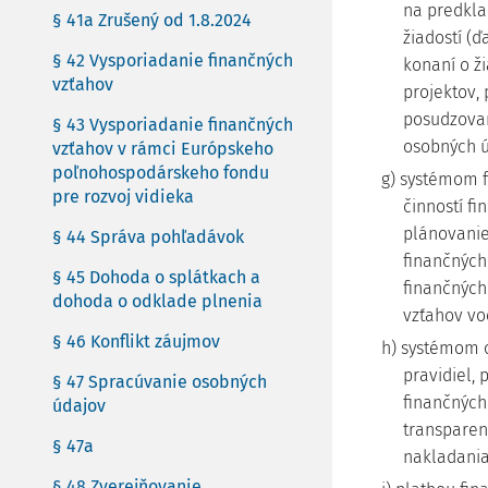
na predkla
§ 41a Zrušený od 1.8.2024
žiadostí (ď
§ 42 Vysporiadanie finančných
konaní o ži
vzťahov
projektov,
posudzovan
§ 43 Vysporiadanie finančných
osobných ú
vzťahov v rámci Európskeho
poľnohospodárskeho fondu
g) systémom f
pre rozvoj vidieka
činností f
plánovanie
§ 44 Správa pohľadávok
finančných
§ 45 Dohoda o splátkach a
finančných 
dohoda o odklade plnenia
vzťahov voč
§ 46 Konflikt záujmov
h) systémom 
pravidiel,
§ 47 Spracúvanie osobných
finančných
údajov
transparent
§ 47a
nakladania
§ 48 Zverejňovanie