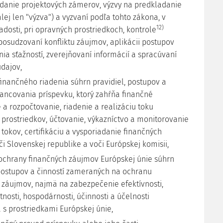
danie projektových zámerov, výzvy na predkladanie
alej len "výzva") a vyzvaní podľa tohto zákona, v
12)
adosti, pri opravných prostriedkoch, kontrole
 posudzovaní konfliktu záujmov, aplikácii postupov
ia sťažností, zverejňovaní informácií a spracúvaní
dajov,
inančného riadenia súhrn pravidiel, postupov a
inancovania príspevku, ktorý zahŕňa finančné
 a rozpočtovanie, riadenie a realizáciu toku
 prostriedkov, účtovanie, výkazníctvo a monitorovanie
tokov, certifikáciu a vysporiadanie finančných
i Slovenskej republike a voči Európskej komisii,
ochrany finančných záujmov Európskej únie súhrn
 postupov a činností zameraných na ochranu
 záujmov, najmä na zabezpečenie efektívnosti,
nosti, hospodárnosti, účinnosti a účelnosti
 s prostriedkami Európskej únie,