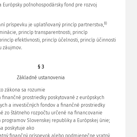
 Európsky poľnohospodársky fond pre rozvoj
8)
aní príspevku je uplatňovaný princíp partnerstva,
minácie, princíp transparentnosti, princíp
rincíp efektívnosti, princíp účelnosti, princíp účinnosti
tu záujmov.
§ 3
Základné ustanovenia
hto zákona sa rozumie
 finančné prostriedky poskytované z európskych
nych a investičných fondov a finančné prostriedky
é zo štátneho rozpočtu určené na financovanie
 programov Slovenskej republiky a Európskej únie;
sa poskytuje ako
atný finančný príspevok alebo podmienečne vratný