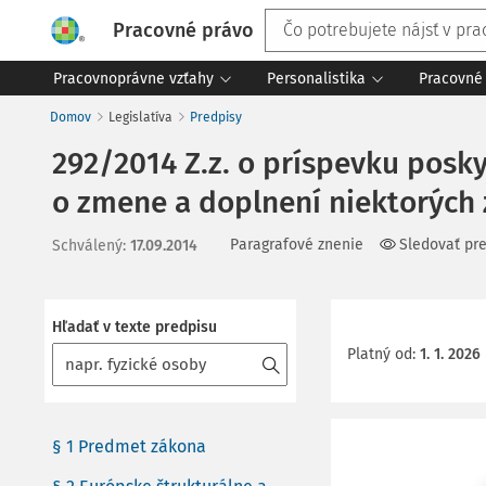
Pracovné právo
Pracovnoprávne vzťahy
Personalistika
Pracovné 
Domov
Legislatíva
Predpisy
292/2014 Z.z. o príspevku posk
o zmene a doplnení niektorých
Paragrafové znenie
Sledovať pr
Schválený
:
17.09.2014
Hľadať v texte predpisu
Platný od
:
1. 1. 2026
§ 1 Predmet zákona