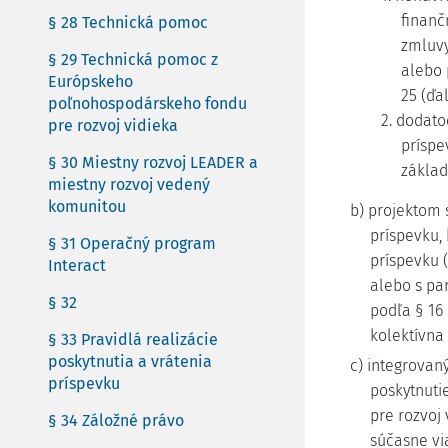
finanč
§ 28 Technická pomoc
zmluvy
§ 29 Technická pomoc z
alebo 
Európskeho
25 (ďa
poľnohospodárskeho fondu
2. dodato
pre rozvoj vidieka
príspe
§ 30 Miestny rozvoj LEADER a
základ
miestny rozvoj vedený
komunitou
b) projektom s
príspevku, 
§ 31 Operačný program
príspevku (
Interact
alebo s pa
§ 32
podľa § 16 
kolektívna 
§ 33 Pravidlá realizácie
poskytnutia a vrátenia
c) integrovan
príspevku
poskytnuti
pre rozvoj 
§ 34 Záložné právo
súčasne vi