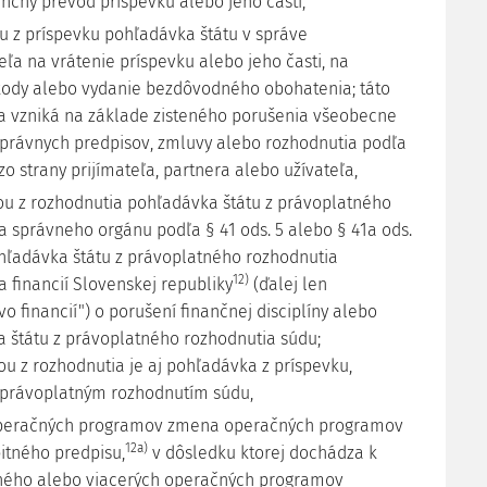
ančný prevod príspevku alebo jeho časti,
u z príspevku pohľadávka štátu v správe
ľa na vrátenie príspevku alebo jeho časti, na
ody alebo vydanie bezdôvodného obohatenia; táto
 vzniká na základe zisteného porušenia všeobecne
právnych predpisov, zmluvy alebo rozhodnutia podľa
 zo strany prijímateľa, partnera alebo užívateľa,
u z rozhodnutia pohľadávka štátu z právoplatného
a správneho orgánu podľa § 41 ods. 5 alebo § 41a ods.
hľadávka štátu z právoplatného rozhodnutia
12)
a financií Slovenskej republiky
(ďalej len
vo financií") o porušení finančnej disciplíny alebo
 štátu z právoplatného rozhodnutia súdu;
u z rozhodnutia je aj pohľadávka z príspevku,
právoplatným rozhodnutím súdu,
operačných programov zmena operačných programov
12a)
itného predpisu,
v dôsledku ktorej dochádza k
ného alebo viacerých operačných programov