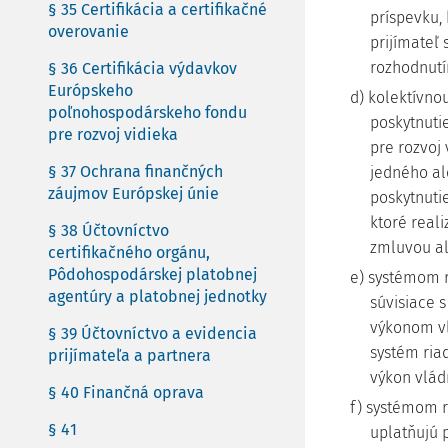
§ 35 Certifikácia a certifikačné
príspevku, 
overovanie
prijímateľ
rozhodnutí
§ 36 Certifikácia výdavkov
Európskeho
d) kolektívnou
poľnohospodárskeho fondu
poskytnuti
pre rozvoj vidieka
pre rozvoj 
§ 37 Ochrana finančných
jedného al
záujmov Európskej únie
poskytnutie
ktoré reali
§ 38 Účtovníctvo
zmluvou al
certifikačného orgánu,
Pôdohospodárskej platobnej
e) systémom r
agentúry a platobnej jednotky
súvisiace 
výkonom vl
§ 39 Účtovníctvo a evidencia
systém ria
prijímateľa a partnera
výkon vlád
§ 40 Finančná oprava
f) systémom ri
§ 41
uplatňujú p