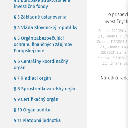
§ 2 Európske štrukturálne a
investičné fondy
o príspev
§ 3 Základné ustanovenia
investičnýc
§ 4 Vláda Slovenskej republiky
Zmena: 292/2014 Z
Z.z.
Zmena: 315/20
§ 5 Orgán zabezpečujúci
Zmena: 112/2018 Z.
ochranu finančných záujmov
Z.z.
Zmena: 134/
Európskej únie
202/2021 Z.z.
Z
Zmena: 121/2022 Z.
§ 6 Centrálny koordinačný
Z.z.
Zmena: 292
orgán
Národná rada
§ 7 Riadiaci orgán
§ 8 Sprostredkovateľský orgán
§ 9 Certifikačný orgán
§ 10 Orgán auditu
§ 11 Platobná jednotka