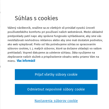
ZÁKON
zo 17. septembra 2014
ku poskytovanom z európskych štrukturálnych a
Súhlas s cookies
h fondov a o zmene a doplnení niektorých zákonov
.z.
Zmena: 357/2015 Z.z.
Zmena: 171/2016 Z.z.
Zmena: 91/2016
Vážený návštevník, snažíme sa zo všetkých síl prinášať vysokú úroveň
16 Z.z.
Zmena: 93/2017 Z.z.
Zmena: 93/2017 Z.z., 280/2017 Z.z.
používateľského komfortu pri používaní našich webstránok. Medzi základné
z.
Zmena: 154/2019 Z.z.
Zmena: 461/2019 Z.z.
Zmena: 128/2020
predpoklady patrí napr. aby správne fungovalo vyhľadávanie, aby sme vás
2020 Z.z.
Zmena: 198/2020 Z.z.
Zmena: 134/2020 Z.z.
Zmena:
neobťažovali nevhodnou reklamou alebo aby sme mali dostatok podnetov,
ako web vylepšovať. Preto od Vás potrebujeme súhlas so spracovaním
mena: 279/2021 Z.z.
Zmena: 39/2022 Z.z.
Zmena: 64/2022 Z.z.
súborov cookies, t. j. malých súborov, ktoré sa dočasne ukladajú vo vašom
z.
Zmena: 198/2022 Z.z.
Zmena: 311/2023 Z.z.
Zmena: 179/2024
prehliadači. Vopred ďakujeme za udelenie súhlasu. Dáta využijeme na
/2024 Z.z. (nepriama novela)
Zmena: 388/2024 Z.z.
Zmena:
zlepšovanie našich služieb a prispôsobenie obsahu webu priamo Vám na
294/2025 Z.z.
mieru.
Viac informácií
 Slovenskej republiky sa uzniesla na tomto zákone:
Prijať všetky súbory cookie
Čl.I
Odmietnut nepovinné súbory cookie
Všeobecné ustanovenia
Nastavenia súborov cookie
§ 1