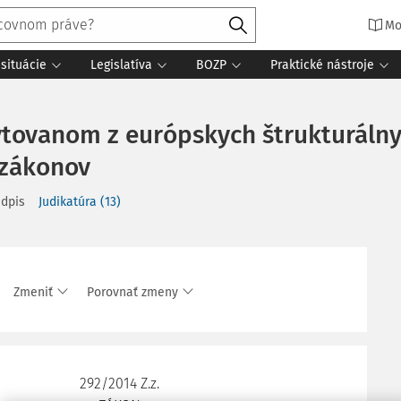
Mo
situácie
Legislatíva
BOZP
Praktické nástroje
ytovanom z európskych štrukturálny
 zákonov
edpis
Judikatúra
(
13
)
Zmeniť
Porovnať zmeny
292/2014 Z.z.