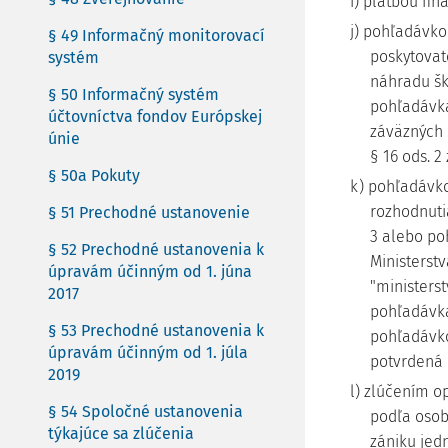
i) platbou fin
j) pohľadávko
§ 49 Informačný monitorovací
poskytovate
systém
náhradu šk
§ 50 Informačný systém
pohľadávka
účtovníctva fondov Európskej
záväzných 
únie
§ 16 ods. 2
§ 50a Pokuty
k) pohľadávko
rozhodnuti
§ 51 Prechodné ustanovenie
3 alebo po
§ 52 Prechodné ustanovenia k
Ministerstv
úpravám účinným od 1. júna
"ministerst
2017
pohľadávka
§ 53 Prechodné ustanovenia k
pohľadávko
úpravám účinným od 1. júla
potvrdená 
2019
l) zlúčením 
§ 54 Spoločné ustanovenia
podľa osob
týkajúce sa zlúčenia
zániku jed