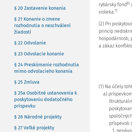
6)
rybársky fond
a
§ 20 Zastavenie konania
7)
vidieka.
§ 21 Konanie o zmene
(2) Pri poskytov
rozhodnutia o neschválení
princíp nediskri
žiadosti
hospodárnosti, p
§ 22 Odvolanie
a zákaz konflik
§ 23 Odvolacie konanie
§ 24 Preskúmanie rozhodnutia
mimo odvolacieho konania
§ 25 Zmluva
(1) Na účely to
§ 25a Osobitné ustanovenia k
a) príspevkom
poskytovaniu dodatočného
štrukturál
príspevku
poskytovan
spoločných
§ 26 Národné projekty
príspevok 
§ 27 Veľké projekty
1. nenávr