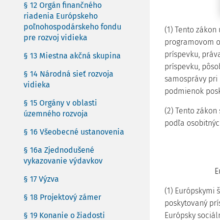
§ 12 Orgán finančného
riadenia Európskeho
poľnohospodárskeho fondu
(1) Tento zákon
pre rozvoj vidieka
programovom ob
príspevku, práva
§ 13 Miestna akčná skupina
príspevku, pôso
§ 14 Národná sieť rozvoja
samosprávy pri 
vidieka
podmienok posky
§ 15 Orgány v oblasti
(2) Tento záko
územného rozvoja
podľa osobitnýc
§ 16 Všeobecné ustanovenia
§ 16a Zjednodušené
vykazovanie výdavkov
E
§ 17 Výzva
(1) Európskymi 
§ 18 Projektový zámer
poskytovaný prí
§ 19 Konanie o žiadosti
Európsky sociál