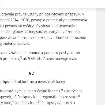
Predmet zákona
 upravuje právne vzťahy pri poskytovaní príspevku v
dobí 2014 - 2020, postup a podmienky poskytovania
 a povinnosti osôb v súvislosti s poskytovaním
bnosť orgánov štátnej správy a orgánov územnej
poskytovaní príspevku a zodpovednosť za porušenie
tnutia príspevku.
n sa nevzťahuje na pomoc a podporu poskytovanú
1)
h predpisov,
ak § 49 ods. 7 neustanovuje inak.
§ 2
urópske štrukturálne a investičné fondy
2)
štrukturálnymi a investičnými fondmi,
z ktorých je
3)
spevok, sú Európsky fond regionálneho rozvoja,
4)
5)
ny fond,
Kohézny fond,
Európsky námorný a