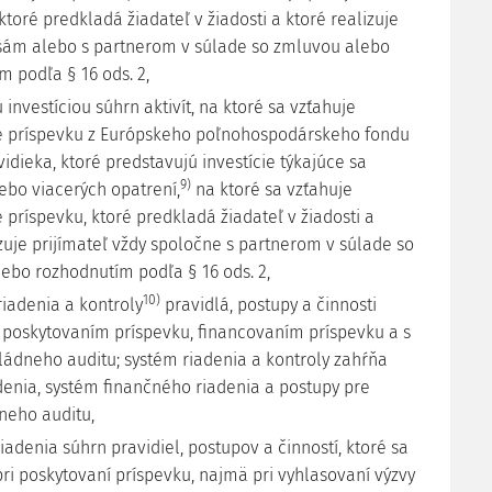
ktoré predkladá žiadateľ v žiadosti a ktoré realizuje
 sám alebo s partnerom v súlade so zmluvou alebo
m podľa § 16 ods. 2,
 investíciou súhrn aktivít, na ktoré sa vzťahuje
e príspevku z Európskeho poľnohospodárskeho fondu
vidieka, ktoré predstavujú investície týkajúce sa
9)
ebo viacerých opatrení,
na ktoré sa vzťahuje
 príspevku, ktoré predkladá žiadateľ v žiadosti a
zuje prijímateľ vždy spoločne s partnerom v súlade so
ebo rozhodnutím podľa § 16 ods. 2,
10)
iadenia a kontroly
pravidlá, postupy a činnosti
s poskytovaním príspevku, financovaním príspevku a s
ádneho auditu; systém riadenia a kontroly zahŕňa
denia, systém finančného riadenia a postupy pre
neho auditu,
adenia súhrn pravidiel, postupov a činností, ktoré sa
ri poskytovaní príspevku, najmä pri vyhlasovaní výzvy