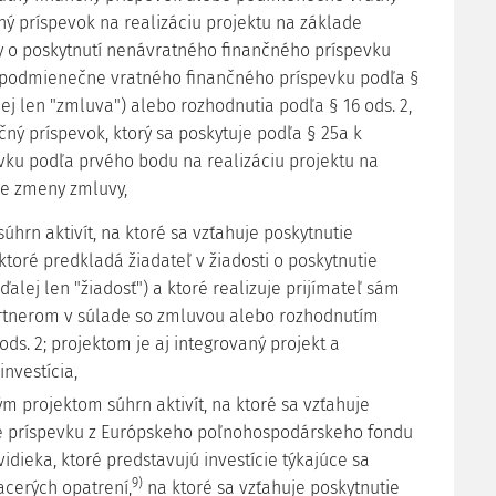
ný príspevok na realizáciu projektu na základe
 o poskytnutí nenávratného finančného príspevku
podmienečne vratného finančného príspevku podľa §
lej len "zmluva") alebo rozhodnutia podľa § 16 ods. 2,
čný príspevok, ktorý sa poskytuje podľa § 25a k
vku podľa prvého bodu na realizáciu projektu na
e zmeny zmluvy,
úhrn aktivít, na ktoré sa vzťahuje poskytnutie
ktoré predkladá žiadateľ v žiadosti o poskytnutie
ďalej len "žiadosť") a ktoré realizuje prijímateľ sám
rtnerom v súlade so zmluvou alebo rozhodnutím
ods. 2; projektom je aj integrovaný projekt a
investícia,
ým projektom súhrn aktivít, na ktoré sa vzťahuje
e príspevku z Európskeho poľnohospodárskeho fondu
vidieka, ktoré predstavujú investície týkajúce sa
9)
acerých opatrení,
na ktoré sa vzťahuje poskytnutie