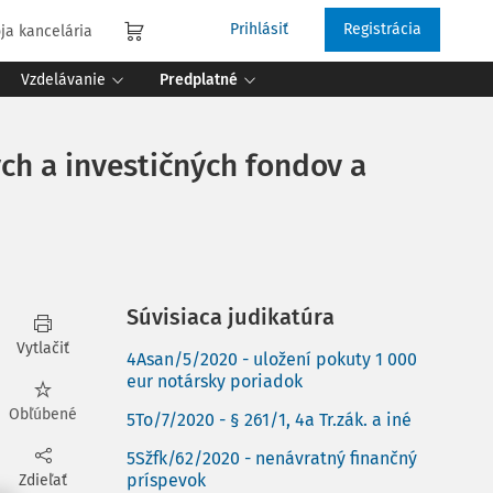
Prihlásiť
Registrácia
ja kancelária
Vzdelávanie
Predplatné
ch a investičných fondov a
Súvisiaca judikatúra
Vytlačiť
4Asan/5/2020 - uložení pokuty 1 000
eur notársky poriadok
Obľúbené
5To/7/2020 - § 261/1, 4a Tr.zák. a iné
5Sžfk/62/2020 - nenávratný finančný
príspevok
Zdieľať