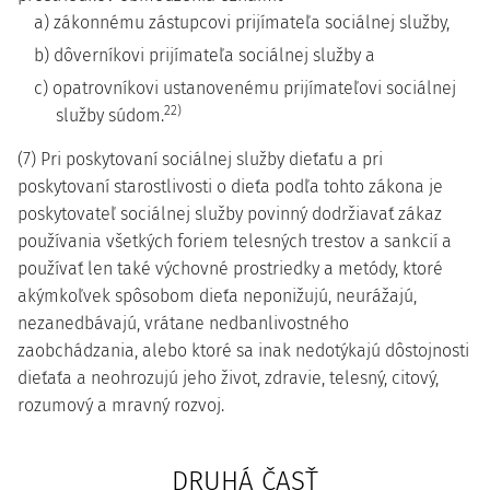
a) zákonnému zástupcovi prijímateľa sociálnej služby,
b) dôverníkovi prijímateľa sociálnej služby a
c) opatrovníkovi ustanovenému prijímateľovi sociálnej
22)
služby súdom.
(7) Pri poskytovaní sociálnej služby dieťaťu a pri
poskytovaní starostlivosti o dieťa podľa tohto zákona je
poskytovateľ sociálnej služby povinný dodržiavať zákaz
používania všetkých foriem telesných trestov a sankcií a
používať len také výchovné prostriedky a metódy, ktoré
akýmkoľvek spôsobom dieťa neponižujú, neurážajú,
nezanedbávajú, vrátane nedbanlivostného
zaobchádzania, alebo ktoré sa inak nedotýkajú dôstojnosti
dieťaťa a neohrozujú jeho život, zdravie, telesný, citový,
rozumový a mravný rozvoj.
DRUHÁ ČASŤ