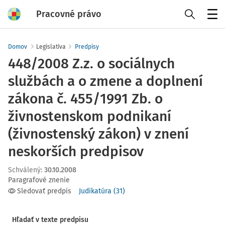
Pracovné právo
Menu
Domov
Legislatíva
Predpisy
448/2008 Z.z. o sociálnych
službách a o zmene a doplnení
zákona č. 455/1991 Zb. o
živnostenskom podnikaní
(živnostenský zákon) v znení
neskorších predpisov
Schválený
:
30.10.2008
Paragrafové znenie
Sledovať predpis
Judikatúra
(
31
)
Hľadať v texte predpisu