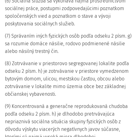
(6) Sociálna služba sa vykonáva najmä prostredníctvom
sociálnej práce, postupmi zodpovedajúcimi poznatkom
spoločenských vied a poznatkom o stave a vývoji
poskytovania sociálnych služieb.
(7) Správaním iných fyzických osôb podľa odseku 2 písm. g)
sa rozumie domáce násilie, rodovo podmienené násilie
alebo násilný trestný čin.
(8) Zotrvávanie v priestorovo segregovanej lokalite podľa
odseku 2 písm. h) je zotrvávanie v priestore vymedzenom
bytovým domom, ulicou, mestskou časťou, obcou alebo
zotrvávanie v lokalite mimo územia obce bez základnej
občianskej vybavenosti.
(9) Koncentrovaná a generačne reprodukovaná chudoba
podľa odseku 2 písm. h) je dlhodobo pretrvávajúca
nepriaznivá sociálna situácia skupiny fyzických osôb z
dôvodu výskytu viacerých negatívnych javov súčasne,
ktorými sú najmä vysoká miera dlhodobej