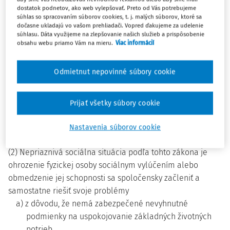
c) zabezpečenie nevyhnutných podmienok na
dostatok podnetov, ako web vylepšovať. Preto od Vás potrebujeme
súhlas so spracovaním súborov cookies, t. j. malých súborov, ktoré sa
uspokojovanie základných životných potrieb fyzickej
dočasne ukladajú vo vašom prehliadači. Vopred ďakujeme za udelenie
osoby,
súhlasu. Dáta využijeme na zlepšovanie našich služieb a prispôsobenie
obsahu webu priamo Vám na mieru.
Viac informácií
d) riešenie krízovej sociálnej situácie fyzickej osoby a
rodiny,
Odmietnut nepovinné súbory cookie
e) prevenciu sociálneho vylúčenia fyzickej osoby a
rodiny,
Prijať všetky súbory cookie
f) zabezpečenie starostlivosti o dieťa z dôvodu situácie v
rodine, ktorá vyžaduje pomoc pri starostlivosti o
Nastavenia súborov cookie
dieťa.
(2) Nepriaznivá sociálna situácia podľa tohto zákona je
ohrozenie fyzickej osoby sociálnym vylúčením alebo
obmedzenie jej schopnosti sa spoločensky začleniť a
samostatne riešiť svoje problémy
a) z dôvodu, že nemá zabezpečené nevyhnutné
podmienky na uspokojovanie základných životných
potrieb,