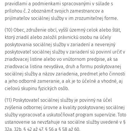
pravidlami a podmienkami spracovanými v súlade s
prílohou č. 2 oboznámiť svojich zamestnancov a
prijímateľov sociálnej služby v im zrozumiteľnej forme.
(10) Obec, združenie obcí, vyšší územný celok alebo štát,
ktorý zriadil alebo založil právnickú osobu na účely
poskytovania sociálnej služby v zariadení a neverejný
poskytovateľ sociálnej služby v zariadení sú povinní určiť v
zriaďovacej listine alebo vo vnútornom predpise, ak sa
zriaďovacia listina nevydáva, druh a formu poskytovanej
sociálnej služby a názov zariadenia, predmet jeho činnosti
a jeho odborné zameranie, a ak je to účelné a vhodné, aj
cieľovú skupinu fyzických osôb.
(11) Poskytovateľ sociálnej služby je povinný na účel
zvýšenia odbornej úrovne a kvality poskytovanej sociálnej
služby vypracovať a uskutočňovať program supervízie. Toto
ustanovenie sa nevzťahuje na sociálne služby uvedené v §
32a, 32b, § 42 až 47, § 56 a § 58 až 60.