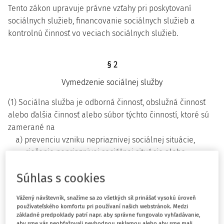
Tento zákon upravuje právne vzťahy pri poskytovaní
sociálnych služieb, financovanie sociálnych služieb a
kontrolnú činnosť vo veciach sociálnych služieb.
§ 2
Vymedzenie sociálnej služby
(1) Sociálna služba je odborná činnosť, obslužná činnosť
alebo ďalšia činnosť alebo súbor týchto činností, ktoré sú
zamerané na
a) prevenciu vzniku nepriaznivej sociálnej situácie,
riešenie nepriaznivej sociálnej situácie alebo
zmiernenie nepriaznivej sociálnej situácie fyzickej
Súhlas s cookies
osoby, rodiny alebo komunity,
b) zachovanie, obnovu alebo rozvoj schopnosti fyzickej
Vážený návštevník, snažíme sa zo všetkých síl prinášať vysokú úroveň
osoby viesť samostatný život a na podporu jej
používateľského komfortu pri používaní našich webstránok. Medzi
základné predpoklady patrí napr. aby správne fungovalo vyhľadávanie,
začlenenia do spoločnosti,
aby sme vás neobťažovali nevhodnou reklamou alebo aby sme mali