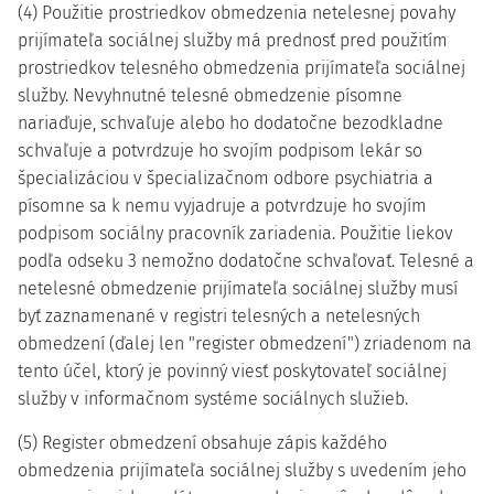
(4) Použitie prostriedkov obmedzenia netelesnej povahy
prijímateľa sociálnej služby má prednosť pred použitím
prostriedkov telesného obmedzenia prijímateľa sociálnej
služby. Nevyhnutné telesné obmedzenie písomne
nariaďuje, schvaľuje alebo ho dodatočne bezodkladne
schvaľuje a potvrdzuje ho svojím podpisom lekár so
špecializáciou v špecializačnom odbore psychiatria a
písomne sa k nemu vyjadruje a potvrdzuje ho svojím
podpisom sociálny pracovník zariadenia. Použitie liekov
podľa odseku 3 nemožno dodatočne schvaľovať. Telesné a
netelesné obmedzenie prijímateľa sociálnej služby musí
byť zaznamenané v registri telesných a netelesných
obmedzení (ďalej len "register obmedzení") zriadenom na
tento účel, ktorý je povinný viesť poskytovateľ sociálnej
služby v informačnom systéme sociálnych služieb.
(5) Register obmedzení obsahuje zápis každého
obmedzenia prijímateľa sociálnej služby s uvedením jeho