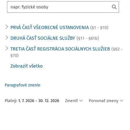
PRVÁ ČASŤ VŠEOBECNÉ USTANOVENIA
(§1 - §10)
DRUHÁ ČASŤ SOCIÁLNE SLUŽBY
(§11 - §61b)
TRETIA ČASŤ REGISTRÁCIA SOCIÁLNYCH SLUŽIEB
(§62 -
§70)
Zobraziť všetko
Paragrafové znenie
Platný
:
1. 7. 2026 - 30. 12. 2026
Zmeniť
Porovnať zmeny