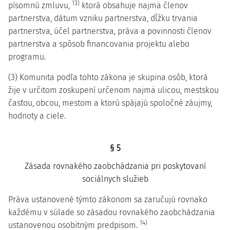
13)
písomnú zmluvu,
ktorá obsahuje najmä členov
partnerstva, dátum vzniku partnerstva, dĺžku trvania
partnerstva, účel partnerstva, práva a povinnosti členov
partnerstva a spôsob financovania projektu alebo
programu.
(3) Komunita podľa tohto zákona je skupina osôb, ktorá
žije v určitom zoskupení určenom najmä ulicou, mestskou
časťou, obcou, mestom a ktorú spájajú spoločné záujmy,
hodnoty a ciele.
§ 5
Zásada rovnakého zaobchádzania pri poskytovaní
sociálnych služieb
Práva ustanovené týmto zákonom sa zaručujú rovnako
každému v súlade so zásadou rovnakého zaobchádzania
14)
ustanovenou osobitným predpisom.