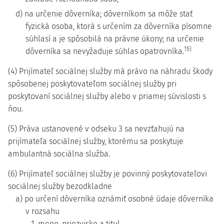
d) na určenie dôverníka; dôverníkom sa môže stať
fyzická osoba, ktorá s určením za dôverníka písomne
súhlasí a je spôsobilá na právne úkony; na určenie
15)
dôverníka sa nevyžaduje súhlas opatrovníka.
(4) Prijímateľ sociálnej služby má právo na náhradu škody
spôsobenej poskytovateľom sociálnej služby pri
poskytovaní sociálnej služby alebo v priamej súvislosti s
ňou.
(5) Práva ustanovené v odseku 3 sa nevzťahujú na
prijímateľa sociálnej služby, ktorému sa poskytuje
ambulantná sociálna služba.
(6) Prijímateľ sociálnej služby je povinný poskytovateľovi
sociálnej služby bezodkladne
a) po určení dôverníka oznámiť osobné údaje dôverníka
v rozsahu
1. meno, priezvisko a titul,