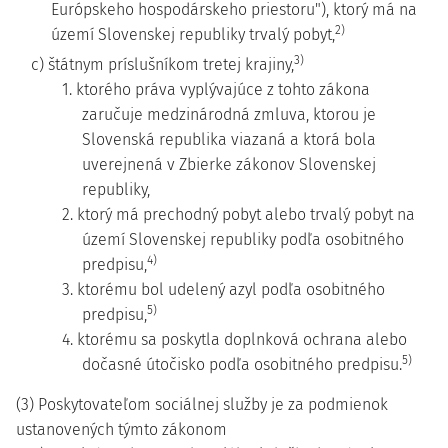
Európskeho hospodárskeho priestoru"), ktorý má na
2)
území Slovenskej republiky trvalý pobyt,
3)
c) štátnym príslušníkom tretej krajiny,
1. ktorého práva vyplývajúce z tohto zákona
zaručuje medzinárodná zmluva, ktorou je
Slovenská republika viazaná a ktorá bola
uverejnená v Zbierke zákonov Slovenskej
republiky,
2. ktorý má prechodný pobyt alebo trvalý pobyt na
území Slovenskej republiky podľa osobitného
4)
predpisu,
3. ktorému bol udelený azyl podľa osobitného
5)
predpisu,
4. ktorému sa poskytla doplnková ochrana alebo
5)
dočasné útočisko podľa osobitného predpisu.
(3) Poskytovateľom sociálnej služby je za podmienok
ustanovených týmto zákonom