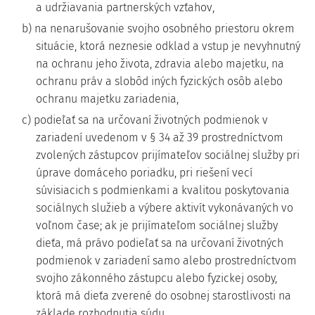
a udržiavania partnerských vzťahov,
b) na nenarušovanie svojho osobného priestoru okrem
situácie, ktorá neznesie odklad a vstup je nevyhnutný
na ochranu jeho života, zdravia alebo majetku, na
ochranu práv a slobôd iných fyzických osôb alebo
ochranu majetku zariadenia,
c) podieľať sa na určovaní životných podmienok v
zariadení uvedenom v § 34 až 39 prostredníctvom
zvolených zástupcov prijímateľov sociálnej služby pri
úprave domáceho poriadku, pri riešení vecí
súvisiacich s podmienkami a kvalitou poskytovania
sociálnych služieb a výbere aktivít vykonávaných vo
voľnom čase; ak je prijímateľom sociálnej služby
dieťa, má právo podieľať sa na určovaní životných
podmienok v zariadení samo alebo prostredníctvom
svojho zákonného zástupcu alebo fyzickej osoby,
ktorá má dieťa zverené do osobnej starostlivosti na
základe rozhodnutia súdu,