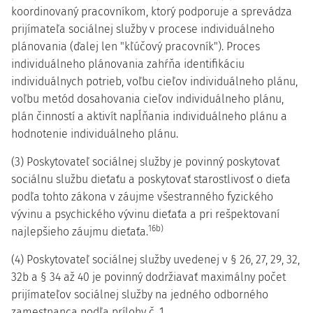
koordinovaný pracovníkom, ktorý podporuje a sprevádza
prijímateľa sociálnej služby v procese individuálneho
plánovania (ďalej len "kľúčový pracovník"). Proces
individuálneho plánovania zahŕňa identifikáciu
individuálnych potrieb, voľbu cieľov individuálneho plánu,
voľbu metód dosahovania cieľov individuálneho plánu,
plán činností a aktivít napĺňania individuálneho plánu a
hodnotenie individuálneho plánu.
(3) Poskytovateľ sociálnej služby je povinný poskytovať
sociálnu službu dieťaťu a poskytovať starostlivosť o dieťa
podľa tohto zákona v záujme všestranného fyzického
vývinu a psychického vývinu dieťaťa a pri rešpektovaní
16b)
najlepšieho záujmu dieťaťa.
(4) Poskytovateľ sociálnej služby uvedenej v § 26, 27, 29, 32,
32b a § 34 až 40 je povinný dodržiavať maximálny počet
prijímateľov sociálnej služby na jedného odborného
zamestnanca podľa prílohy č. 1.