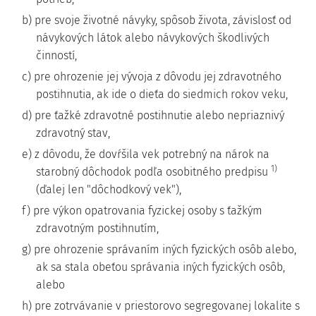
b) pre svoje životné návyky, spôsob života, závislosť od
návykových látok alebo návykových škodlivých
činností,
c) pre ohrozenie jej vývoja z dôvodu jej zdravotného
postihnutia, ak ide o dieťa do siedmich rokov veku,
d) pre ťažké zdravotné postihnutie alebo nepriaznivý
zdravotný stav,
e) z dôvodu, že dovŕšila vek potrebný na nárok na
1)
starobný dôchodok podľa osobitného predpisu
(ďalej len "dôchodkový vek"),
f) pre výkon opatrovania fyzickej osoby s ťažkým
zdravotným postihnutím,
g) pre ohrozenie správaním iných fyzických osôb alebo,
ak sa stala obeťou správania iných fyzických osôb,
alebo
h) pre zotrvávanie v priestorovo segregovanej lokalite s