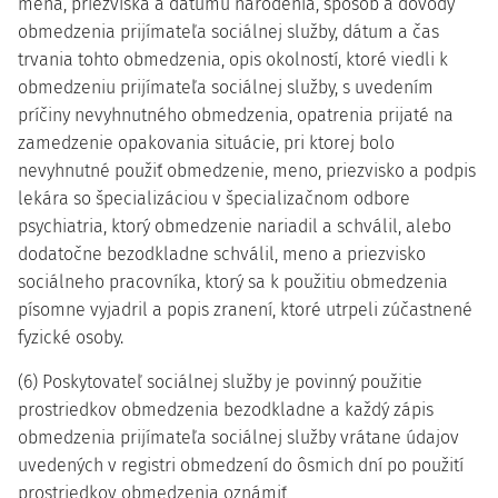
mena, priezviska a dátumu narodenia, spôsob a dôvody
obmedzenia prijímateľa sociálnej služby, dátum a čas
trvania tohto obmedzenia, opis okolností, ktoré viedli k
obmedzeniu prijímateľa sociálnej služby, s uvedením
príčiny nevyhnutného obmedzenia, opatrenia prijaté na
zamedzenie opakovania situácie, pri ktorej bolo
nevyhnutné použiť obmedzenie, meno, priezvisko a podpis
lekára so špecializáciou v špecializačnom odbore
psychiatria, ktorý obmedzenie nariadil a schválil, alebo
dodatočne bezodkladne schválil, meno a priezvisko
sociálneho pracovníka, ktorý sa k použitiu obmedzenia
písomne vyjadril a popis zranení, ktoré utrpeli zúčastnené
fyzické osoby.
(6) Poskytovateľ sociálnej služby je povinný použitie
prostriedkov obmedzenia bezodkladne a každý zápis
obmedzenia prijímateľa sociálnej služby vrátane údajov
uvedených v registri obmedzení do ôsmich dní po použití
prostriedkov obmedzenia oznámiť