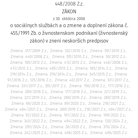
448/2008 Z.z.
ZÁKON
z 30. októbra 2008
o sociálnych službách a o zmene a doplnení zákona č.
455/1991 Zb. o živnostenskom podnikaní (živnostenský
zákon) v znení neskorších predpisov
Zmena: 317/2009 Z.z.
Zmena: 332/2010 Z.z.
Zmena: 551/2010 Z.z.
Zmena: 448/2008 Z.z.
Zmena: 551/2010 Z.z.
Zmena: 50/2012 Z.z.
Zmena: 185/2012 Z.z.
Zmena: 413/2012 Z.z.
Zmena: 448/2008 Z.z.,
413/2012 Z.z.
Zmena: 485/2013 Z.z.
Zmena: 185/2014 Z.z.
Zmena:
219/2014 Z.z.
Zmena: 376/2014 Z.z.
Zmena: 345/2015 Z.z.
Zmena:
91/2016 Z.z., 125/2016 Z.z.
Zmena: 40/2017 Z.z.
Zmena: 331/2017 Z.z.
Zmena: 331/2017 Z.z., 351/2017 Z.z.
Zmena: 156/2018 Z.z., 177/2018 Z.z.
Zmena: 289/2018 Z.z.
Zmena: 177/2018 Z.z.
Zmena: 221/2019 Z.z.
Zmena: 221/2019 Z.z.
Zmena: 280/2019 Z.z.
Zmena: 280/2019 Z.z.
Zmena: 66/2020 Z.z.
Zmena: 89/2020 Z.z.
Zmena: 218/2021 Z.z.
Zmena: 484/2021 Z.z.
Zmena: 280/2019 Z.z., 218/2021 Z.z., 484/2021 Z.z.
Zmena: 92/2022 Z.z.
Zmena: 101/2022 Z.z.
Zmena: 199/2022 Z.z.
Zmena: 345/2022 Z.z.
Zmena: 494/2022 Z.z.
Zmena: 120/2024 Z.z.
Zmena: 295/2024 Z.z.
Zmena: 26/2025 Z.z.
Zmena: 376/2024 Z.z.
Zmena: 242/2025 Z.z.
Zmena: 406/2025 Z.z.
Zmena: 406/2025 Z.z.