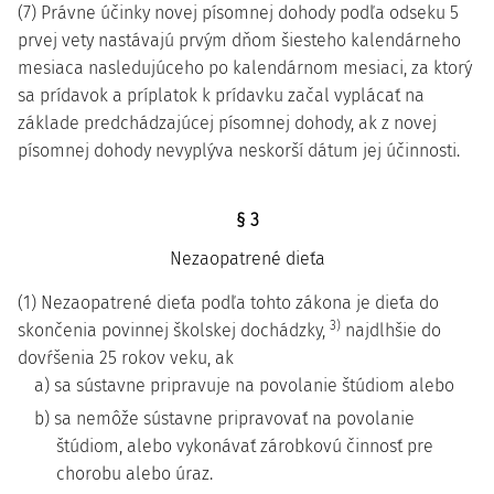
(7) Právne účinky novej písomnej dohody podľa odseku 5
prvej vety nastávajú prvým dňom šiesteho kalendárneho
mesiaca nasledujúceho po kalendárnom mesiaci, za ktorý
sa prídavok a príplatok k prídavku začal vyplácať na
základe predchádzajúcej písomnej dohody, ak z novej
písomnej dohody nevyplýva neskorší dátum jej účinnosti.
§ 3
Nezaopatrené dieťa
(1) Nezaopatrené dieťa podľa tohto zákona je dieťa do
3)
skončenia povinnej školskej dochádzky,
najdlhšie do
dovŕšenia 25 rokov veku, ak
a) sa sústavne pripravuje na povolanie štúdiom alebo
b) sa nemôže sústavne pripravovať na povolanie
štúdiom, alebo vykonávať zárobkovú činnosť pre
chorobu alebo úraz.