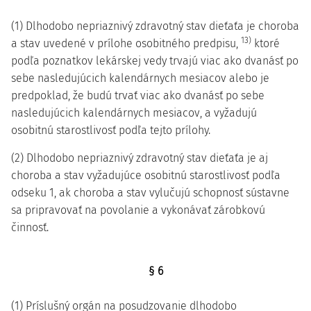
(1) Dlhodobo nepriaznivý zdravotný stav dieťaťa je choroba
13)
a stav uvedené v prílohe osobitného predpisu,
ktoré
podľa poznatkov lekárskej vedy trvajú viac ako dvanásť po
sebe nasledujúcich kalendárnych mesiacov alebo je
predpoklad, že budú trvať viac ako dvanásť po sebe
nasledujúcich kalendárnych mesiacov, a vyžadujú
osobitnú starostlivosť podľa tejto prílohy.
(2) Dlhodobo nepriaznivý zdravotný stav dieťaťa je aj
choroba a stav vyžadujúce osobitnú starostlivosť podľa
odseku 1, ak choroba a stav vylučujú schopnosť sústavne
sa pripravovať na povolanie a vykonávať zárobkovú
činnosť.
§ 6
(1) Príslušný orgán na posudzovanie dlhodobo