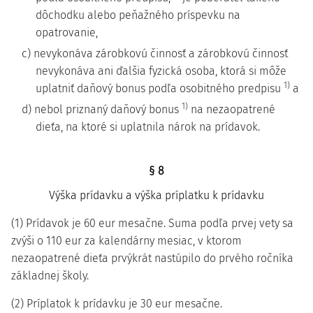
dôchodku alebo peňažného príspevku na
opatrovanie,
c) nevykonáva zárobkovú činnosť a zárobkovú činnosť
nevykonáva ani ďalšia fyzická osoba, ktorá si môže
1)
uplatniť daňový bonus podľa osobitného predpisu
a
1)
d) nebol priznaný daňový bonus
na nezaopatrené
dieťa, na ktoré si uplatnila nárok na prídavok.
§ 8
Výška prídavku a výška príplatku k prídavku
(1) Prídavok je 60 eur mesačne. Suma podľa prvej vety sa
zvýši o 110 eur za kalendárny mesiac, v ktorom
nezaopatrené dieťa prvýkrát nastúpilo do prvého ročníka
základnej školy.
(2) Príplatok k prídavku je 30 eur mesačne.