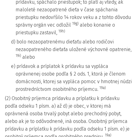
prídavku, spáchalo priestupok; to platí aj vtedy, ak
maloleté nezaopatrené dieťa v čase spáchania
priestupku nedovŕšilo 14 rokov veku a z tohto dôvodu
19g)
správny orgán vec odložil
alebo konanie o
19h)
priestupku zastavil,
d) bolo nezaopatrenému dieťaťu alebo rodičovi
nezaopatreného dieťaťa uložené výchovné opatrenie,
19i)
alebo
e) prídavok a príplatok k prídavku sa vypláca
oprávnenej osobe podľa § 2 ods. 1, ktorá je členom
domácnosti, ktorej sa vypláca pomoc v hmotnej núdzi
19a)
prostredníctvom osobitného príjemcu.
(2) Osobitný príjemca prídavku a príplatku k prídavku
podľa odseku 1 písm. a) až d) je obec, v ktorej má
oprávnená osoba trvalý pobyt alebo prechodný pobyt,
alebo ak je to odôvodnené, iná osoba. Osobitný príjemca
prídavku a príplatku k prídavku podľa odseku 1 písm. e) je
19a)
osobitný príjemca podľa osobitného predpisu.