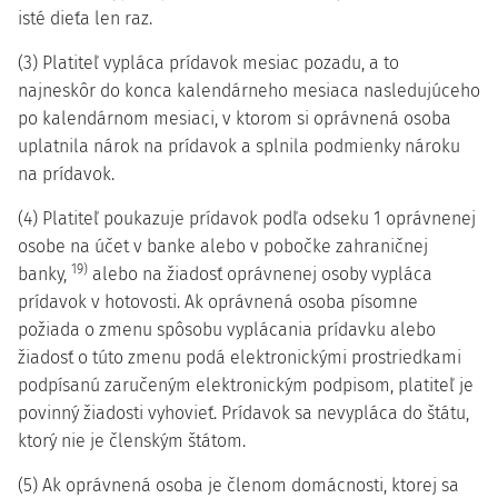
isté dieťa len raz.
(3) Platiteľ vypláca prídavok mesiac pozadu, a to
najneskôr do konca kalendárneho mesiaca nasledujúceho
po kalendárnom mesiaci, v ktorom si oprávnená osoba
uplatnila nárok na prídavok a splnila podmienky nároku
na prídavok.
(4) Platiteľ poukazuje prídavok podľa odseku 1 oprávnenej
osobe na účet v banke alebo v pobočke zahraničnej
19)
banky,
alebo na žiadosť oprávnenej osoby vypláca
prídavok v hotovosti. Ak oprávnená osoba písomne
požiada o zmenu spôsobu vyplácania prídavku alebo
žiadosť o túto zmenu podá elektronickými prostriedkami
podpísanú zaručeným elektronickým podpisom, platiteľ je
povinný žiadosti vyhovieť. Prídavok sa nevypláca do štátu,
ktorý nie je členským štátom.
(5) Ak oprávnená osoba je členom domácnosti, ktorej sa