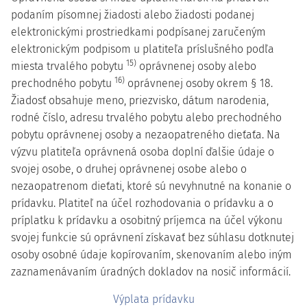
podaním písomnej žiadosti alebo žiadosti podanej
elektronickými prostriedkami podpísanej zaručeným
elektronickým podpisom u platiteľa príslušného podľa
15)
miesta trvalého pobytu
oprávnenej osoby alebo
16)
prechodného pobytu
oprávnenej osoby okrem § 18.
Žiadosť obsahuje meno, priezvisko, dátum narodenia,
rodné číslo, adresu trvalého pobytu alebo prechodného
pobytu oprávnenej osoby a nezaopatreného dieťaťa. Na
výzvu platiteľa oprávnená osoba doplní ďalšie údaje o
svojej osobe, o druhej oprávnenej osobe alebo o
nezaopatrenom dieťati, ktoré sú nevyhnutné na konanie o
prídavku. Platiteľ na účel rozhodovania o prídavku a o
príplatku k prídavku a osobitný príjemca na účel výkonu
svojej funkcie sú oprávnení získavať bez súhlasu dotknutej
osoby osobné údaje kopírovaním, skenovaním alebo iným
zaznamenávaním úradných dokladov na nosič informácií.
Výplata prídavku