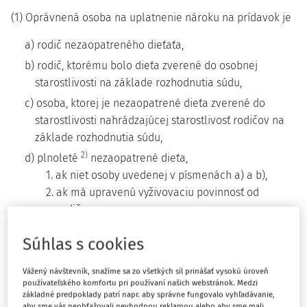
(1) Oprávnená osoba na uplatnenie nároku na prídavok je
a) rodič nezaopatreného dieťaťa,
b) rodič, ktorému bolo dieťa zverené do osobnej
starostlivosti na základe rozhodnutia súdu,
c) osoba, ktorej je nezaopatrené dieťa zverené do
starostlivosti nahrádzajúcej starostlivosť rodičov na
základe rozhodnutia súdu,
2)
d) plnoleté
nezaopatrené dieťa,
1. ak niet osoby uvedenej v písmenách a) a b),
2. ak má upravenú vyživovaciu povinnosť od
rodičov,
3. ak do dosiahnutia plnoletosti bolo zverené do
Súhlas s cookies
starostlivosti nahrádzajúcej starostlivosť rodičov,
4. ktoré uzavrelo manželstvo,
Vážený návštevník, snažíme sa zo všetkých síl prinášať vysokú úroveň
5. ktorého manželstvo zaniklo alebo
používateľského komfortu pri používaní našich webstránok. Medzi
základné predpoklady patrí napr. aby správne fungovalo vyhľadávanie,
e) maloletý rodič, ktorý má priznané rodičovské práva a
aby sme vás neobťažovali nevhodnou reklamou alebo aby sme mali