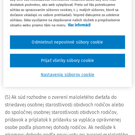
dostatok podnetov, ako web vylepšovať. Preto od Vás potrebujeme
2a)
povinnosti podľa osobitného predpisu.
súhlas so spracovaním súborov cookies, t. j. malých súborov, ktoré sa
dočasne ukladajú vo vašom prehliadači. Vopred ďakujeme za udelenie
(2) Ak je viac oprávnených osôb a spĺňajú podmienky
súhlasu. Dáta využijeme na zlepšovanie našich služieb a prispôsobenie
ustanovené týmto zákonom, prídavok na to isté dieťa patrí
obsahu webu priamo Vám na mieru.
Viac informácií
len jednej z nich, ak odsek 5 neustanovuje inak.
Odmietnut nepovinné súbory cookie
(3) Oprávnená osoba na uplatnenie nároku na príplatok k
prídavku je osoba podľa odseku 1 písm. a) až c).
Prijať všetky súbory cookie
(4) Ak je viac oprávnených osôb a spĺňajú podmienky
ustanovené týmto zákonom, príplatok k prídavku na to isté
Nastavenia súborov cookie
dieťa patrí oprávnenej osobe, ktorej patrí prídavok podľa
odseku 2.
(5) Ak súd rozhodne o zverení maloletého dieťaťa do
striedavej osobnej starostlivosti obidvoch rodičov alebo
do spoločnej osobnej starostlivosti obidvoch rodičov,
prídavok a príplatok k prídavku sa vypláca oprávnenej
osobe podľa písomnej dohody rodičov. Ak nedôjde k
písomnej dohode podľa prvej vety, pri zverení maloletého