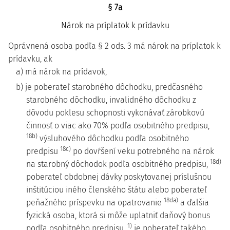
§ 7a
Nárok na príplatok k prídavku
Oprávnená osoba podľa § 2 ods. 3 má nárok na príplatok k
prídavku, ak
a) má nárok na prídavok,
b) je poberateľ starobného dôchodku, predčasného
starobného dôchodku, invalidného dôchodku z
dôvodu poklesu schopnosti vykonávať zárobkovú
činnosť o viac ako 70% podľa osobitného predpisu,
18b)
výsluhového dôchodku podľa osobitného
18c)
predpisu
po dovŕšení veku potrebného na nárok
18d)
na starobný dôchodok podľa osobitného predpisu,
poberateľ obdobnej dávky poskytovanej príslušnou
inštitúciou iného členského štátu alebo poberateľ
18da)
peňažného príspevku na opatrovanie
a ďalšia
fyzická osoba, ktorá si môže uplatniť daňový bonus
1)
podľa osobitného predpisu,
je poberateľ takého