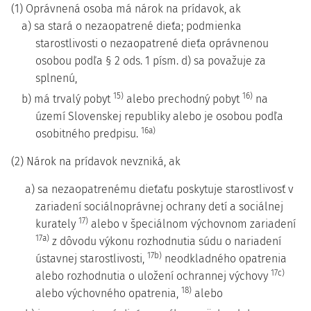
(1) Oprávnená osoba má nárok na prídavok, ak
a) sa stará o nezaopatrené dieťa; podmienka
starostlivosti o nezaopatrené dieťa oprávnenou
osobou podľa § 2 ods. 1 písm. d) sa považuje za
splnenú,
15)
16)
b) má trvalý pobyt
alebo prechodný pobyt
na
území Slovenskej republiky alebo je osobou podľa
16a)
osobitného predpisu.
(2) Nárok na prídavok nevzniká, ak
a) sa nezaopatrenému dieťaťu poskytuje starostlivosť v
zariadení sociálnoprávnej ochrany detí a sociálnej
17)
kurately
alebo v špeciálnom výchovnom zariadení
17a)
z dôvodu výkonu rozhodnutia súdu o nariadení
17b)
ústavnej starostlivosti,
neodkladného opatrenia
17c)
alebo rozhodnutia o uložení ochrannej výchovy
18)
alebo výchovného opatrenia,
alebo