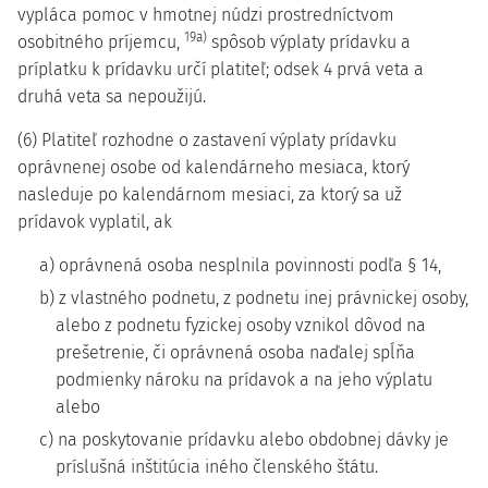
vypláca pomoc v hmotnej núdzi prostredníctvom
19a)
osobitného príjemcu,
spôsob výplaty prídavku a
príplatku k prídavku určí platiteľ; odsek 4 prvá veta a
druhá veta sa nepoužijú.
(6) Platiteľ rozhodne o zastavení výplaty prídavku
oprávnenej osobe od kalendárneho mesiaca, ktorý
nasleduje po kalendárnom mesiaci, za ktorý sa už
prídavok vyplatil, ak
a) oprávnená osoba nesplnila povinnosti podľa § 14,
b) z vlastného podnetu, z podnetu inej právnickej osoby,
alebo z podnetu fyzickej osoby vznikol dôvod na
prešetrenie, či oprávnená osoba naďalej spĺňa
podmienky nároku na prídavok a na jeho výplatu
alebo
c) na poskytovanie prídavku alebo obdobnej dávky je
príslušná inštitúcia iného členského štátu.