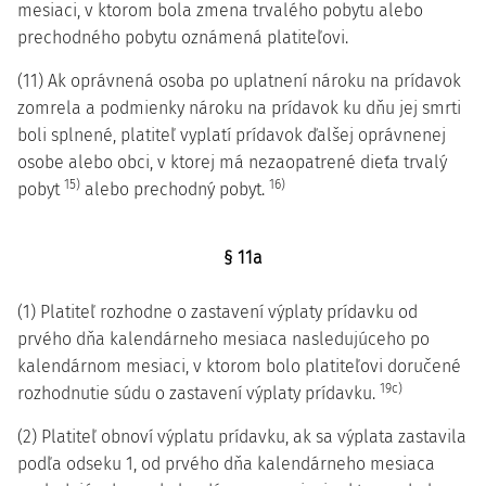
mesiaci, v ktorom bola zmena trvalého pobytu alebo
prechodného pobytu oznámená platiteľovi.
(11) Ak oprávnená osoba po uplatnení nároku na prídavok
zomrela a podmienky nároku na prídavok ku dňu jej smrti
boli splnené, platiteľ vyplatí prídavok ďalšej oprávnenej
osobe alebo obci, v ktorej má nezaopatrené dieťa trvalý
15)
16)
pobyt
alebo prechodný pobyt.
§ 11a
(1) Platiteľ rozhodne o zastavení výplaty prídavku od
prvého dňa kalendárneho mesiaca nasledujúceho po
kalendárnom mesiaci, v ktorom bolo platiteľovi doručené
19c)
rozhodnutie súdu o zastavení výplaty prídavku.
(2) Platiteľ obnoví výplatu prídavku, ak sa výplata zastavila
podľa odseku 1, od prvého dňa kalendárneho mesiaca