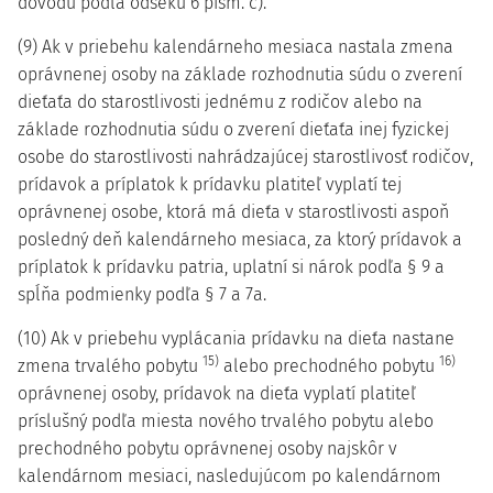
dôvodu podľa odseku 6 písm. c).
(9) Ak v priebehu kalendárneho mesiaca nastala zmena
oprávnenej osoby na základe rozhodnutia súdu o zverení
dieťaťa do starostlivosti jednému z rodičov alebo na
základe rozhodnutia súdu o zverení dieťaťa inej fyzickej
osobe do starostlivosti nahrádzajúcej starostlivosť rodičov,
prídavok a príplatok k prídavku platiteľ vyplatí tej
oprávnenej osobe, ktorá má dieťa v starostlivosti aspoň
posledný deň kalendárneho mesiaca, za ktorý prídavok a
príplatok k prídavku patria, uplatní si nárok podľa § 9 a
spĺňa podmienky podľa § 7 a 7a.
(10) Ak v priebehu vyplácania prídavku na dieťa nastane
15)
16)
zmena trvalého pobytu
alebo prechodného pobytu
oprávnenej osoby, prídavok na dieťa vyplatí platiteľ
príslušný podľa miesta nového trvalého pobytu alebo
prechodného pobytu oprávnenej osoby najskôr v
kalendárnom mesiaci, nasledujúcom po kalendárnom