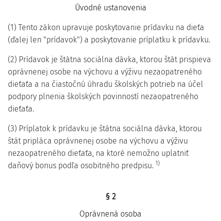
Úvodné ustanovenia
(1) Tento zákon upravuje poskytovanie prídavku na dieťa
(ďalej len "prídavok") a poskytovanie príplatku k prídavku.
(2) Prídavok je štátna sociálna dávka, ktorou štát prispieva
oprávnenej osobe na výchovu a výživu nezaopatreného
dieťaťa a na čiastočnú úhradu školských potrieb na účel
podpory plnenia školských povinností nezaopatreného
dieťaťa.
(3) Príplatok k prídavku je štátna sociálna dávka, ktorou
štát pripláca oprávnenej osobe na výchovu a výživu
nezaopatreného dieťaťa, na ktoré nemožno uplatniť
1)
daňový bonus podľa osobitného predpisu.
§ 2
Oprávnená osoba