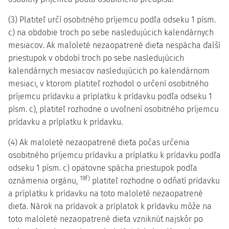
(3) Platiteľ určí osobitného príjemcu podľa odseku 1 písm.
c) na obdobie troch po sebe nasledujúcich kalendárnych
mesiacov. Ak maloleté nezaopatrené dieťa nespácha ďalší
priestupok v období troch po sebe nasledujúcich
kalendárnych mesiacov nasledujúcich po kalendárnom
mesiaci, v ktorom platiteľ rozhodol o určení osobitného
príjemcu prídavku a príplatku k prídavku podľa odseku 1
písm. c), platiteľ rozhodne o uvoľnení osobitného príjemcu
prídavku a príplatku k prídavku.
(4) Ak maloleté nezaopatrené dieťa počas určenia
osobitného príjemcu prídavku a príplatku k prídavku podľa
odseku 1 písm. c) opätovne spácha priestupok podľa
19f)
oznámenia orgánu,
platiteľ rozhodne o odňatí prídavku
a príplatku k prídavku na toto maloleté nezaopatrené
dieťa. Nárok na prídavok a príplatok k prídavku môže na
toto maloleté nezaopatrené dieťa vzniknúť najskôr po