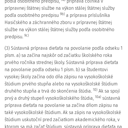
podľa osobitného predpisu,
príprava colníka v
prípravnej štátnej službe na výkon stálej štátnej služby
9b)
podľa osobitného predpisu
a príprava príslušníka
Hasičského a záchranného zboru v prípravnej štátnej
službe na výkon stálej štátnej služby podľa osobitného
9c)
predpisu.
(3) Sústavná príprava dieťaťa na povolanie podľa odseku 1
písm. a) sa začína najskôr od začiatku školského roka
prvého ročníka strednej školy. Sústavná príprava dieťaťa
na povolanie podľa odseku 1 písm. b) sa študentovi
vysokej školy začína odo dňa zápisu na vysokoškolské
štúdium prvého stupňa alebo na vysokoškolské štúdium
10)
druhého stupňa a trvá do skončenia štúdia.
Ak sa spojí
10a)
prvý a druhý stupeň vysokoškolského štúdia,
sústavná
príprava dieťaťa na povolanie sa začína dňom zápisu na
také vysokoškolské štúdium. Ak sa zápis na vysokoškolské
štúdium uskutoční pred začiatkom akademického roka, v
ktorom sa má začať štúdium, sústavná príprava dieťaťa na