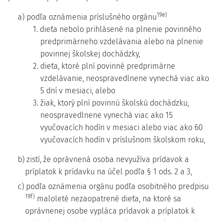
19e)
a) podľa oznámenia príslušného orgánu
1. dieťa nebolo prihlásené na plnenie povinného
predprimárneho vzdelávania alebo na plnenie
povinnej školskej dochádzky,
2. dieťa, ktoré plní povinné predprimárne
vzdelávanie, neospravedlnene vynechá viac ako
5 dní v mesiaci, alebo
3. žiak, ktorý plní povinnú školskú dochádzku,
neospravedlnene vynechá viac ako 15
vyučovacích hodín v mesiaci alebo viac ako 60
vyučovacích hodín v príslušnom školskom roku,
b) zistí, že oprávnená osoba nevyužíva prídavok a
príplatok k prídavku na účel podľa § 1 ods. 2 a 3,
c) podľa oznámenia orgánu podľa osobitného predpisu
19f)
maloleté nezaopatrené dieťa, na ktoré sa
oprávnenej osobe vypláca prídavok a príplatok k