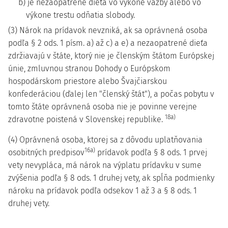
b) je nezaopatrené dieťa vo výkone väzby alebo vo
výkone trestu odňatia slobody.
(3) Nárok na prídavok nevzniká, ak sa oprávnená osoba
podľa § 2 ods. 1 písm. a) až c) a e) a nezaopatrené dieťa
zdržiavajú v štáte, ktorý nie je členským štátom Európskej
únie, zmluvnou stranou Dohody o Európskom
hospodárskom priestore alebo Švajčiarskou
konfederáciou (ďalej len "členský štát"), a počas pobytu v
tomto štáte oprávnená osoba nie je povinne verejne
18a)
zdravotne poistená v Slovenskej republike.
(4) Oprávnená osoba, ktorej sa z dôvodu uplatňovania
16a)
osobitných predpisov
prídavok podľa § 8 ods. 1 prvej
vety nevypláca, má nárok na výplatu prídavku v sume
zvýšenia podľa § 8 ods. 1 druhej vety, ak spĺňa podmienky
nároku na prídavok podľa odsekov 1 až 3 a § 8 ods. 1
druhej vety.