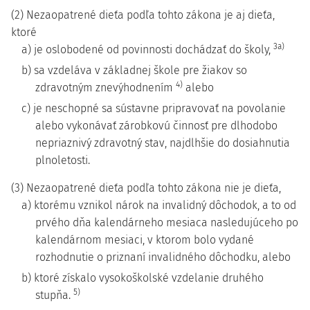
(2) Nezaopatrené dieťa podľa tohto zákona je aj dieťa,
ktoré
3a)
a) je oslobodené od povinnosti dochádzať do školy,
b) sa vzdeláva v základnej škole pre žiakov so
4)
zdravotným znevýhodnením
alebo
c) je neschopné sa sústavne pripravovať na povolanie
alebo vykonávať zárobkovú činnosť pre dlhodobo
nepriaznivý zdravotný stav, najdlhšie do dosiahnutia
plnoletosti.
(3) Nezaopatrené dieťa podľa tohto zákona nie je dieťa,
a) ktorému vznikol nárok na invalidný dôchodok, a to od
prvého dňa kalendárneho mesiaca nasledujúceho po
kalendárnom mesiaci, v ktorom bolo vydané
rozhodnutie o priznaní invalidného dôchodku, alebo
b) ktoré získalo vysokoškolské vzdelanie druhého
5)
stupňa.