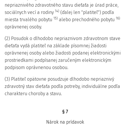
nepriaznivého zdravotného stavu dieťaťa je úrad práce,
14)
sociálnych vecí a rodiny
(ďalej len "platiteľ") podľa
15)
16)
miesta trvalého pobytu
alebo prechodného pobytu
oprávnenej osoby.
(2) Posudok o dlhodobo nepriaznivom zdravotnom stave
dieťaťa vydá platiteľ na základe písomnej žiadosti
oprávnenej osoby alebo žiadosti podanej elektronickými
prostriedkami podpísanej zaručeným elektronickým
podpisom oprávnenou osobou.
(3) Platiteľ opätovne posudzuje dlhodobo nepriaznivý
zdravotný stav dieťaťa podľa potreby, individuálne podľa
charakteru choroby a stavu.
§ 7
Nárok na prídavok