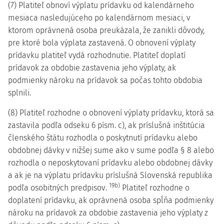
(7) Platiteľ obnoví výplatu prídavku od kalendárneho
mesiaca nasledujúceho po kalendárnom mesiaci, v
ktorom oprávnená osoba preukázala, že zanikli dôvody,
pre ktoré bola výplata zastavená. O obnovení výplaty
prídavku platiteľ vydá rozhodnutie. Platiteľ doplatí
prídavok za obdobie zastavenia jeho výplaty, ak
podmienky nároku na prídavok sa počas tohto obdobia
splnili.
(8) Platiteľ rozhodne o obnovení výplaty prídavku, ktorá sa
zastavila podľa odseku 6 písm. c), ak príslušná inštitúcia
členského štátu rozhodla o poskytnutí prídavku alebo
obdobnej dávky v nižšej sume ako v sume podľa § 8 alebo
rozhodla o neposkytovaní prídavku alebo obdobnej dávky
a ak je na výplatu prídavku príslušná Slovenská republika
19b)
podľa osobitných predpisov.
Platiteľ rozhodne o
doplatení prídavku, ak oprávnená osoba spĺňa podmienky
nároku na prídavok za obdobie zastavenia jeho výplaty z