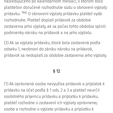
nasledujúceho po kalendárnom mesiaci, v ktorom bolo
platiteľovi doručené rozhodnutie súdu o obnovení výplaty
19d)
prídavku.
O obnovení výplaty prídavku platiteľ vydá
rozhodnutie. Platiteľ doplatí prídavok za obdobie
zastavenia jeho výplaty, ak sa počas tohto obdobia splnili
podmienky nároku na prídavok a na jeho výplatu.
(3) Ak sa výplata prídavku, ktorá bola zastavená podľa
odseku 1, neobnoví do zániku nároku na prídavok,
prídavok sa nedoplatí za obdobie zastavenia jeho výplaty.
§ 12
(1) Ak oprávnená osoba nevyužíva prídavok a príplatok k
prídavku na účel podľa § 1 ods. 2 a 3 a platiteľ neurčil
osobitného príjemcu prídavku a príplatku k prídavku,
platiteľ rozhodne o zastavení ich výplaty oprávnenej
osobe a rozhodne o výplate prídavku a príplatku k