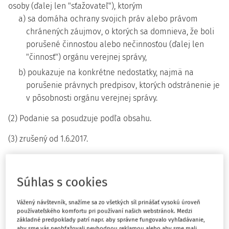
osoby (ďalej len "sťažovateľ"), ktorým
a) sa domáha ochrany svojich práv alebo právom
chránených záujmov, o ktorých sa domnieva, že boli
porušené činnosťou alebo nečinnosťou (ďalej len
"činnosť") orgánu verejnej správy,
b) poukazuje na konkrétne nedostatky, najmä na
porušenie právnych predpisov, ktorých odstránenie je
v pôsobnosti orgánu verejnej správy.
(2) Podanie sa posudzuje podľa obsahu.
(3) zrušený od 1.6.2017.
§ 4
Súhlas s cookies
(1) Sťažnosťou podľa tohto zákona nie je podanie, ktoré
Vážený návštevník, snažíme sa zo všetkých síl prinášať vysokú úroveň
a) má charakter dopytu, vyjadrenia, názoru, žiadosti,
používateľského komfortu pri používaní našich webstránok. Medzi
základné predpoklady patrí napr. aby správne fungovalo vyhľadávanie,
podnetu alebo návrhu,
aby sme vás neobťažovali nevhodnou reklamou alebo aby sme mali