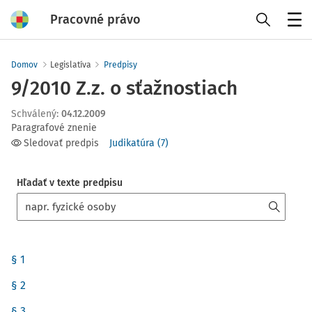
Pracovné právo
Menu
Domov
Legislatíva
Predpisy
9/2010 Z.z. o sťažnostiach
Schválený
:
04.12.2009
Paragrafové znenie
Sledovať predpis
Judikatúra
(
7
)
Hľadať v texte predpisu
§ 1
§ 2
§ 3