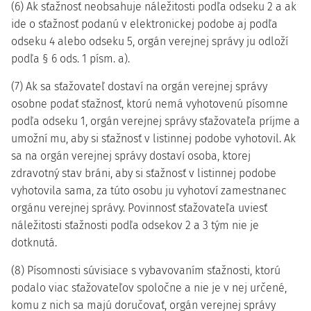
(6) Ak sťažnosť neobsahuje náležitosti podľa odseku 2 a ak
ide o sťažnosť podanú v elektronickej podobe aj podľa
odseku 4 alebo odseku 5, orgán verejnej správy ju odloží
podľa § 6 ods. 1 písm. a).
(7) Ak sa sťažovateľ dostaví na orgán verejnej správy
osobne podať sťažnosť, ktorú nemá vyhotovenú písomne
podľa odseku 1, orgán verejnej správy sťažovateľa príjme a
umožní mu, aby si sťažnosť v listinnej podobe vyhotovil. Ak
sa na orgán verejnej správy dostaví osoba, ktorej
zdravotný stav bráni, aby si sťažnosť v listinnej podobe
vyhotovila sama, za túto osobu ju vyhotoví zamestnanec
orgánu verejnej správy. Povinnosť sťažovateľa uviesť
náležitosti sťažnosti podľa odsekov 2 a 3 tým nie je
dotknutá.
(8) Písomnosti súvisiace s vybavovaním sťažnosti, ktorú
podalo viac sťažovateľov spoločne a nie je v nej určené,
komu z nich sa majú doručovať, orgán verejnej správy