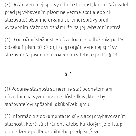
(3) Orgán verejnej správy odloží sťažnosť, ktorú sťažovateľ
pred jej vybavením písomne vezme späť alebo ak
sťažovateľ písomne orgánu verejnej správy pred
vybavením sťažnosti oznámi, že na jej vybavení netrvá.
(4) O odložení sťažnosti a dôvodoch jej odloženia podľa
odseku 1 písm. b), c), d), f) a g) orgán verejnej správy
sťažovateľa písomne upovedomí v lehote podľa § 13.
§ 7
(1) Podanie sťažnosti sa nesmie stať podnetom ani
dôvodom na vyvodzovanie dôsledkov, ktoré by
sťažovateľovi spôsobili akúkoľvek ujmu.
(2) Informácie z dokumentácie súvisiacej s vybavovaním
sťažnosti, ktoré sú chránené alebo ku ktorým je prístup
7)
obmedzený podľa osobitného predpisu,
sa