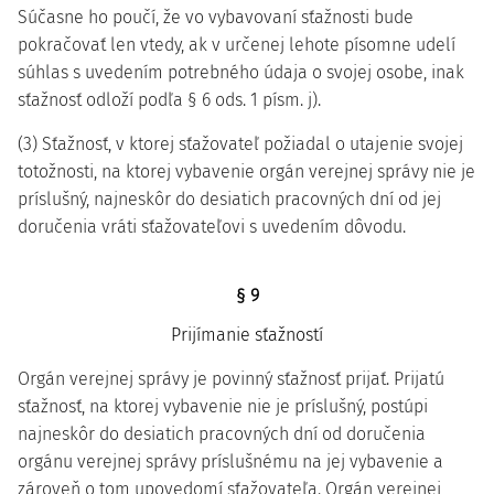
Súčasne ho poučí, že vo vybavovaní sťažnosti bude
pokračovať len vtedy, ak v určenej lehote písomne udelí
súhlas s uvedením potrebného údaja o svojej osobe, inak
sťažnosť odloží podľa § 6 ods. 1 písm. j).
(3) Sťažnosť, v ktorej sťažovateľ požiadal o utajenie svojej
totožnosti, na ktorej vybavenie orgán verejnej správy nie je
príslušný, najneskôr do desiatich pracovných dní od jej
doručenia vráti sťažovateľovi s uvedením dôvodu.
§ 9
Prijímanie sťažností
Orgán verejnej správy je povinný sťažnosť prijať. Prijatú
sťažnosť, na ktorej vybavenie nie je príslušný, postúpi
najneskôr do desiatich pracovných dní od doručenia
orgánu verejnej správy príslušnému na jej vybavenie a
zároveň o tom upovedomí sťažovateľa. Orgán verejnej