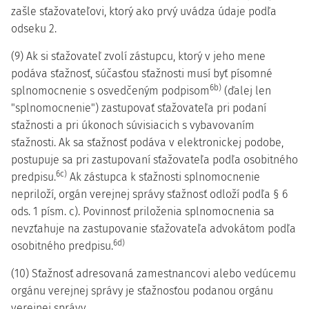
zašle sťažovateľovi, ktorý ako prvý uvádza údaje podľa
odseku 2.
(9) Ak si sťažovateľ zvolí zástupcu, ktorý v jeho mene
podáva sťažnosť, súčasťou sťažnosti musí byť písomné
6b)
splnomocnenie s osvedčeným podpisom
(ďalej len
"splnomocnenie") zastupovať sťažovateľa pri podaní
sťažnosti a pri úkonoch súvisiacich s vybavovaním
sťažnosti. Ak sa sťažnosť podáva v elektronickej podobe,
postupuje sa pri zastupovaní sťažovateľa podľa osobitného
6c)
predpisu.
Ak zástupca k sťažnosti splnomocnenie
nepriloží, orgán verejnej správy sťažnosť odloží podľa § 6
ods. 1 písm. c). Povinnosť priloženia splnomocnenia sa
nevzťahuje na zastupovanie sťažovateľa advokátom podľa
6d)
osobitného predpisu.
(10) Sťažnosť adresovaná zamestnancovi alebo vedúcemu
orgánu verejnej správy je sťažnosťou podanou orgánu
verejnej správy.