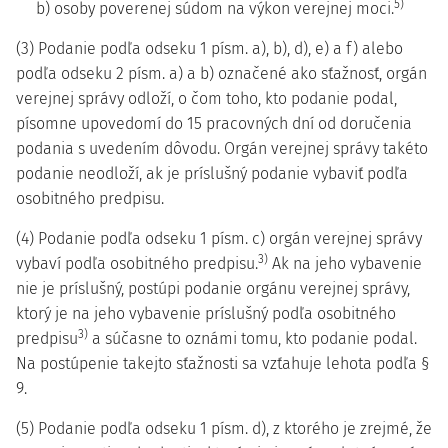
5)
b) osoby poverenej súdom na výkon verejnej moci.
(3) Podanie podľa odseku 1 písm. a), b), d), e) a f) alebo
podľa odseku 2 písm. a) a b) označené ako sťažnosť, orgán
verejnej správy odloží, o čom toho, kto podanie podal,
písomne upovedomí do 15 pracovných dní od doručenia
podania s uvedením dôvodu. Orgán verejnej správy takéto
podanie neodloží, ak je príslušný podanie vybaviť podľa
osobitného predpisu.
(4) Podanie podľa odseku 1 písm. c) orgán verejnej správy
3)
vybaví podľa osobitného predpisu.
Ak na jeho vybavenie
nie je príslušný, postúpi podanie orgánu verejnej správy,
ktorý je na jeho vybavenie príslušný podľa osobitného
3)
predpisu
a súčasne to oznámi tomu, kto podanie podal.
Na postúpenie takejto sťažnosti sa vzťahuje lehota podľa §
9.
(5) Podanie podľa odseku 1 písm. d), z ktorého je zrejmé, že