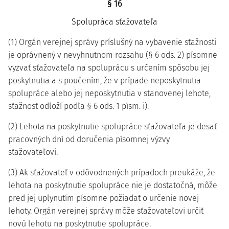
§ 16
Spolupráca sťažovateľa
(1) Orgán verejnej správy príslušný na vybavenie sťažnosti
je oprávnený v nevyhnutnom rozsahu (§ 6 ods. 2) písomne
vyzvať sťažovateľa na spoluprácu s určením spôsobu jej
poskytnutia a s poučením, že v prípade neposkytnutia
spolupráce alebo jej neposkytnutia v stanovenej lehote,
sťažnosť odloží podľa § 6 ods. 1 písm. i).
(2) Lehota na poskytnutie spolupráce sťažovateľa je desať
pracovných dní od doručenia písomnej výzvy
sťažovateľovi.
(3) Ak sťažovateľ v odôvodnených prípadoch preukáže, že
lehota na poskytnutie spolupráce nie je dostatočná, môže
pred jej uplynutím písomne požiadať o určenie novej
lehoty. Orgán verejnej správy môže sťažovateľovi určiť
novú lehotu na poskytnutie spolupráce.