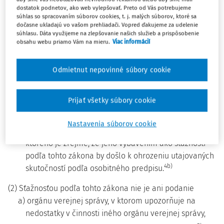
b) poukazuje na konkrétne nedostatky v činnosti orgánu
dostatok podnetov, ako web vylepšovať. Preto od Vás potrebujeme
súhlas so spracovaním súborov cookies, t. j. malých súborov, ktoré sa
verejnej správy, ktorých odstránenie alebo vybavenie
dočasne ukladajú vo vašom prehliadači. Vopred ďakujeme za udelenie
2)
je upravené osobitným predpisom,
súhlasu. Dáta využijeme na zlepšovanie našich služieb a prispôsobenie
obsahu webu priamo Vám na mieru.
Viac informácií
3)
c) je sťažnosťou podľa osobitného predpisu,
d) smeruje proti rozhodnutiu orgánu verejnej správy
Odmietnut nepovinné súbory cookie
4)
vydanému v konaní podľa osobitného predpisu,
e) smeruje proti záverom kontroly, auditu, dohľadu,
Prijať všetky súbory cookie
4a)
dozoru alebo inšpekcie podľa osobitného predpisu
alebo
Nastavenia súborov cookie
f) obsahuje utajované skutočnosti alebo z obsahu
ktorého je zrejmé, že jeho vybavením ako sťažnosti
podľa tohto zákona by došlo k ohrozeniu utajovaných
4b)
skutočností podľa osobitného predpisu.
(2) Sťažnosťou podľa tohto zákona nie je ani podanie
a) orgánu verejnej správy, v ktorom upozorňuje na
nedostatky v činnosti iného orgánu verejnej správy,