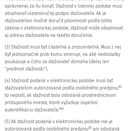
oprávnenej za ňu konať. Sťažnosť v listinnej podobe musí
obsahovať vlastnoručný podpis sťažovateľa. Ak je
sťažovateľovi možné doručiť písomnosti podľa tohto
zákona v elektronickej podobe, sťažnosť môže obsahovať
aj adresu sťažovateľa na takéto doručenie.
(3) Sťažnosť musí byť čitateľná a zrozumiteľná. Musí z nej
byť jednoznačné proti komu smeruje, na aké nedostatky
poukazuje a čoho sa sťažovateľ domáha (ďalej len
"predmet sťažnosti").
(4) Sťažnosť podaná v elektronickej podobe musí byť
6)
sťažovateľom autorizovaná podľa osobitného predpisu;
to neplatí, ak sťažnosť bola odoslaná prostredníctvom
prístupového miesta, ktoré vyžaduje úspešnú
6a)
autentifikáciu sťažovateľa.
(5) Ak sťažnosť podaná v elektronickej podobe nie je
6)
autorizovaná podľa osobitného predpisu
ani odoslaná