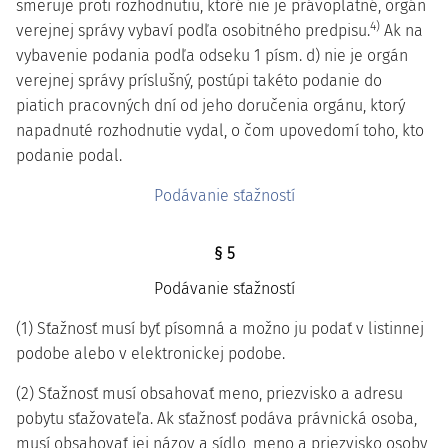
smeruje proti rozhodnutiu, ktoré nie je právoplatné, orgán
4)
verejnej správy vybaví podľa osobitného predpisu.
Ak na
vybavenie podania podľa odseku 1 písm. d) nie je orgán
verejnej správy príslušný, postúpi takéto podanie do
piatich pracovných dní od jeho doručenia orgánu, ktorý
napadnuté rozhodnutie vydal, o čom upovedomí toho, kto
podanie podal.
Podávanie sťažností
§ 5
Podávanie sťažností
(1) Sťažnosť musí byť písomná a možno ju podať v listinnej
podobe alebo v elektronickej podobe.
(2) Sťažnosť musí obsahovať meno, priezvisko a adresu
pobytu sťažovateľa. Ak sťažnosť podáva právnická osoba,
musí obsahovať jej názov a sídlo, meno a priezvisko osoby