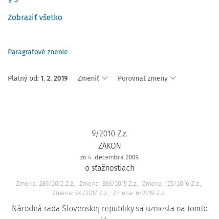
Zobraziť všetko
Paragrafové znenie
Platný od
:
1. 2. 2019
Zmeniť
Porovnať zmeny
9/2010 Z.z.
ZÁKON
zo 4. decembra 2009
o sťažnostiach
Zmena: 289/2012 Z.z.
Zmena: 386/2015 Z.z.
Zmena: 125/2016 Z.z.
Zmena: 94/2017 Z.z.
Zmena: 6/2019 Z.z.
Národná rada Slovenskej republiky sa uzniesla na tomto