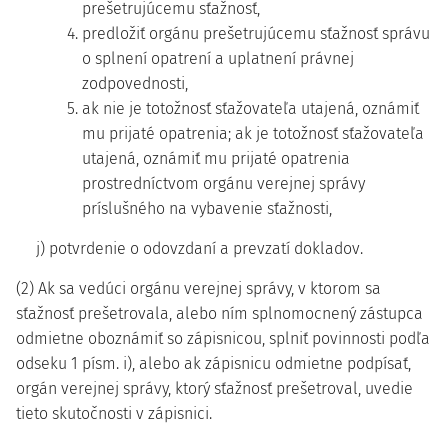
prešetrujúcemu sťažnosť,
4. predložiť orgánu prešetrujúcemu sťažnosť správu
o splnení opatrení a uplatnení právnej
zodpovednosti,
5. ak nie je totožnosť sťažovateľa utajená, oznámiť
mu prijaté opatrenia; ak je totožnosť sťažovateľa
utajená, oznámiť mu prijaté opatrenia
prostredníctvom orgánu verejnej správy
príslušného na vybavenie sťažnosti,
j) potvrdenie o odovzdaní a prevzatí dokladov.
(2) Ak sa vedúci orgánu verejnej správy, v ktorom sa
sťažnosť prešetrovala, alebo ním splnomocnený zástupca
odmietne oboznámiť so zápisnicou, splniť povinnosti podľa
odseku 1 písm. i), alebo ak zápisnicu odmietne podpísať,
orgán verejnej správy, ktorý sťažnosť prešetroval, uvedie
tieto skutočnosti v zápisnici.