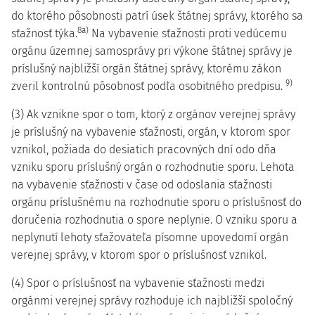
do ktorého pôsobnosti patrí úsek štátnej správy, ktorého sa
8a)
sťažnosť týka.
Na vybavenie sťažnosti proti vedúcemu
orgánu územnej samosprávy pri výkone štátnej správy je
príslušný najbližší orgán štátnej správy, ktorému zákon
9)
zveril kontrolnú pôsobnosť podľa osobitného predpisu.
(3) Ak vznikne spor o tom, ktorý z orgánov verejnej správy
je príslušný na vybavenie sťažnosti, orgán, v ktorom spor
vznikol, požiada do desiatich pracovných dní odo dňa
vzniku sporu príslušný orgán o rozhodnutie sporu. Lehota
na vybavenie sťažnosti v čase od odoslania sťažnosti
orgánu príslušnému na rozhodnutie sporu o príslušnosť do
doručenia rozhodnutia o spore neplynie. O vzniku sporu a
neplynutí lehoty sťažovateľa písomne upovedomí orgán
verejnej správy, v ktorom spor o príslušnosť vznikol.
(4) Spor o príslušnosť na vybavenie sťažnosti medzi
orgánmi verejnej správy rozhoduje ich najbližší spoločný