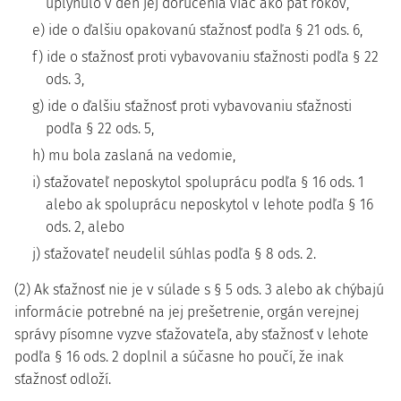
uplynulo v deň jej doručenia viac ako päť rokov,
e) ide o ďalšiu opakovanú sťažnosť podľa § 21 ods. 6,
f) ide o sťažnosť proti vybavovaniu sťažnosti podľa § 22
ods. 3,
g) ide o ďalšiu sťažnosť proti vybavovaniu sťažnosti
podľa § 22 ods. 5,
h) mu bola zaslaná na vedomie,
i) sťažovateľ neposkytol spoluprácu podľa § 16 ods. 1
alebo ak spoluprácu neposkytol v lehote podľa § 16
ods. 2, alebo
j) sťažovateľ neudelil súhlas podľa § 8 ods. 2.
(2) Ak sťažnosť nie je v súlade s § 5 ods. 3 alebo ak chýbajú
informácie potrebné na jej prešetrenie, orgán verejnej
správy písomne vyzve sťažovateľa, aby sťažnosť v lehote
podľa § 16 ods. 2 doplnil a súčasne ho poučí, že inak
sťažnosť odloží.