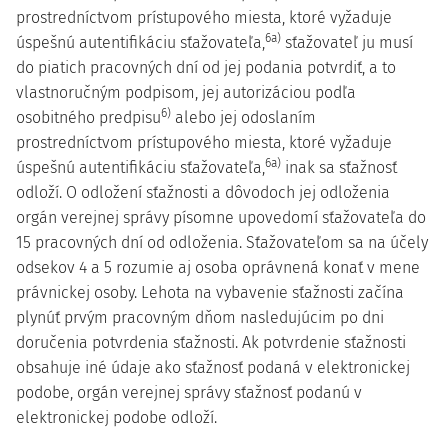
prostredníctvom prístupového miesta, ktoré vyžaduje
6a)
úspešnú autentifikáciu sťažovateľa,
sťažovateľ ju musí
do piatich pracovných dní od jej podania potvrdiť, a to
vlastnoručným podpisom, jej autorizáciou podľa
6)
osobitného predpisu
alebo jej odoslaním
prostredníctvom prístupového miesta, ktoré vyžaduje
6a)
úspešnú autentifikáciu sťažovateľa,
inak sa sťažnosť
odloží. O odložení sťažnosti a dôvodoch jej odloženia
orgán verejnej správy písomne upovedomí sťažovateľa do
15 pracovných dní od odloženia. Sťažovateľom sa na účely
odsekov 4 a 5 rozumie aj osoba oprávnená konať v mene
právnickej osoby. Lehota na vybavenie sťažnosti začína
plynúť prvým pracovným dňom nasledujúcim po dni
doručenia potvrdenia sťažnosti. Ak potvrdenie sťažnosti
obsahuje iné údaje ako sťažnosť podaná v elektronickej
podobe, orgán verejnej správy sťažnosť podanú v
elektronickej podobe odloží.