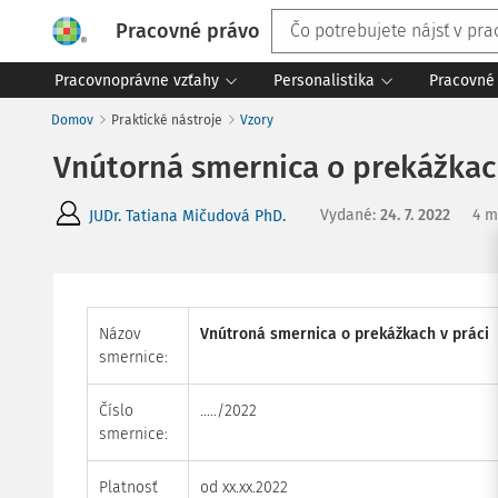
Pracovné právo
Pracovnoprávne vzťahy
Personalistika
Pracovné 
Domov
Praktické nástroje
Vzory
Vnútorná smernica o prekážkach
Vydané
:
24. 7. 2022
4 m
JUDr. Tatiana Mičudová PhD.
Názov
Vnútroná smernica o prekážkach v práci
smernice:
Číslo
...../2022
smernice:
Platnosť
od xx.xx.2022