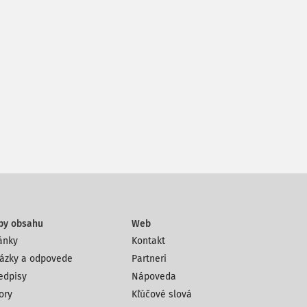
py obsahu
Web
ánky
Kontakt
ázky a odpovede
Partneri
edpisy
Nápoveda
ory
Kľúčové slová