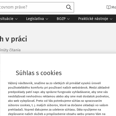
Mo
situácie
Legislatíva
BOZP
Praktické nástroje
 v práci
inúty čítania
Súhlas s cookies
Vytlačiť
Vážený návštevník, snažíme sa zo všetkých síl prinášať vysokú úroveň
používateľského komfortu pri používaní našich webstránok. Medzi základné
Obľúbené
predpoklady patrí napr. aby správne fungovalo vyhľadávanie, aby sme vás
neobťažovali nevhodnou reklamou alebo aby sme mali dostatok podnetov,
ako web vylepšovať. Preto od Vás potrebujeme súhlas so spracovaním
Zdieľať
súborov cookies, t. j. malých súborov, ktoré sa dočasne ukladajú vo vašom
prehliadači. Vopred ďakujeme za udelenie súhlasu. Dáta využijeme na
zlepšovanie našich služieb a prispôsobenie obsahu webu priamo Vám na