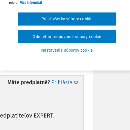
mieru.
Viac informácií
Poznámka
Prijať všetky súbory cookie
Odmietnut nepovinné súbory cookie
 v práci; evidencia pracovného času,
kami v práci
Nastavenia súborov cookie
ážkach v práci
Máte predplatné?
Prihláste sa
edplatiteľov EXPERT.