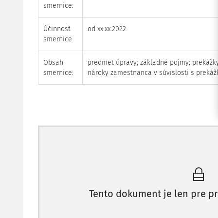
smernice:
Účinnosť
od xx.xx.2022
smernice
Obsah
predmet úpravy; základné pojmy; prekážky
smernice:
nároky zamestnanca v súvislosti s prekáž
Vnútroná smernica o prek
Článok 1
Tento dokument je len pre pr