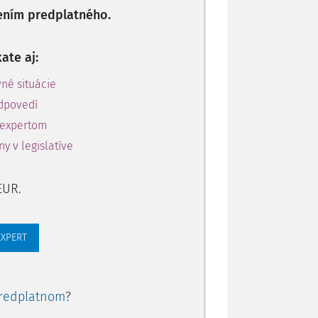
ením predplatného.
ate aj:
né situácie
dpovedí
 expertom
y v legislatíve
EUR.
EXPERT
redplatnom
?