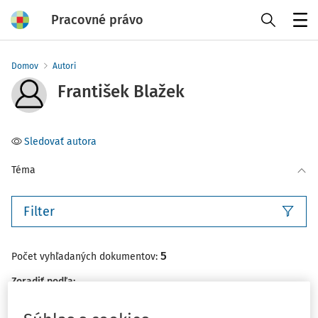
Pracovné právo
Menu
Domov
Autori
František Blažek
Sledovať autora
Téma
Filter
5
Počet vyhľadaných dokumentov:
Zoradiť podľa
:
Najnovšie
Najstaršie