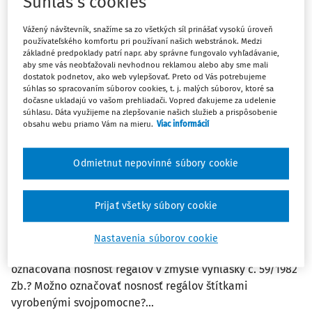
Súhlas s cookies
ČLÁNKY
Vážený návštevník, snažíme sa zo všetkých síl prinášať vysokú úroveň
Odber krvi pri vzniku pracovného úrazu
používateľského komfortu pri používaní našich webstránok. Medzi
základné predpoklady patrí napr. aby správne fungovalo vyhľadávanie,
Odber krvi pri vzniku pracovného úrazu Ing. František
aby sme vás neobťažovali nevhodnou reklamou alebo aby sme mali
Blažek Národný inšpektorát práce Kto a na základe
dostatok podnetov, ako web vylepšovať. Preto od Vás potrebujeme
súhlas so spracovaním súborov cookies, t. j. malých súborov, ktoré sa
akého predpisu je oprávnený resp. povinný vykonať
dočasne ukladajú vo vašom prehliadači. Vopred ďakujeme za udelenie
odber krvi zamestnancovi pri vzniku pracovného...
súhlasu. Dáta využijeme na zlepšovanie našich služieb a prispôsobenie
obsahu webu priamo Vám na mieru.
Viac informácií
František Blažek
Vydané:
31. 10. 2017
/
1 minúta čítania
Odmietnut nepovinné súbory cookie
ČLÁNKY
Prijať všetky súbory cookie
Označovanie nosnosti regálov
Označovanie nosnosti regálov Ing. František Blažek
Nastavenia súborov cookie
Národný inšpektorát práce Akým spôsobom má byť
označovaná nosnosť regálov v zmysle vyhlášky č. 59/1982
Zb.? Možno označovať nosnosť regálov štítkami
vyrobenými svojpomocne?...