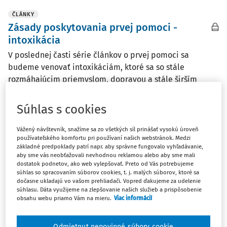
ČLÁNKY
Zásady poskytovania prvej pomoci -
intoxikácia
V poslednej časti série článkov o prvej pomoci sa
budeme venovať intoxikáciám, ktoré sa so stále
rozmáhajúcim priemyslom, dopravou a stále širším
použitím chemikálií a liekov stávajú častou príčinou
poškodenia zdravia. Spravidla ide o neúmyselné ...
Súhlas s cookies
Radovan Hríbik
Vážený návštevník, snažíme sa zo všetkých síl prinášať vysokú úroveň
Vydané:
31. 5. 2016
/
11 minút čítania
používateľského komfortu pri používaní našich webstránok. Medzi
základné predpoklady patrí napr. aby správne fungovalo vyhľadávanie,
aby sme vás neobťažovali nevhodnou reklamou alebo aby sme mali
dostatok podnetov, ako web vylepšovať. Preto od Vás potrebujeme
ČLÁNKY
súhlas so spracovaním súborov cookies, t. j. malých súborov, ktoré sa
Zásady poskytovania prvej pomoci - náhla
dočasne ukladajú vo vašom prehliadači. Vopred ďakujeme za udelenie
súhlasu. Dáta využijeme na zlepšovanie našich služieb a prispôsobenie
cievna mozgová príhoda
obsahu webu priamo Vám na mieru.
Viac informácií
V minulom článku sme si povedali o infarkte myokardu,
ako najčastejšej príčine úmrtí pri ochoreniach
Odmietnut nepovinné súbory cookie