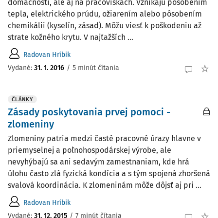
domácnosti, ale aj na pracoviskách. Vznikajú pôsobením
tepla, elektrického prúdu, ožiarením alebo pôsobením
chemikálii (kyselín, zásad). Môžu viesť k poškodeniu až
strate kožného krytu. V najťažších ...
Radovan Hríbik
Vydané:
31. 1. 2016
/
5 minút čítania
ČLÁNKY
Zásady poskytovania prvej pomoci -
zlomeniny
Zlomeniny patria medzi časté pracovné úrazy hlavne v
priemyselnej a poľnohospodárskej výrobe, ale
nevyhýbajú sa ani sedavým zamestnaniam, kde hrá
úlohu často zlá fyzická kondícia a s tým spojená zhoršená
svalová koordinácia. K zlomeninám môže dôjsť aj pri ...
Radovan Hríbik
Vydané:
31. 12. 2015
/
7 minút čítania