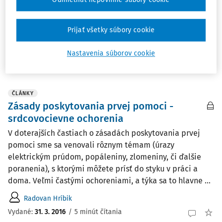
srdcovocievnej sústavy. Ďalším vážnym ochorením so
stále stúpajúcim výskytom je náhla cievna mozgová
príhoda, ktorá je po infarkte myokardu a nádorových ...
Prijať všetky súbory cookie
Radovan Hríbik
Nastavenia súborov cookie
Vydané:
30. 4. 2016
/
4 minúty čítania
ČLÁNKY
Zásady poskytovania prvej pomoci -
srdcovocievne ochorenia
V doterajších častiach o zásadách poskytovania prvej
pomoci sme sa venovali rôznym témam (úrazy
elektrickým prúdom, popáleniny, zlomeniny, či ďalšie
poranenia), s ktorými môžete prísť do styku v práci a
doma. Veľmi častými ochoreniami, a týka sa to hlavne ...
Radovan Hríbik
Vydané:
31. 3. 2016
/
5 minút čítania