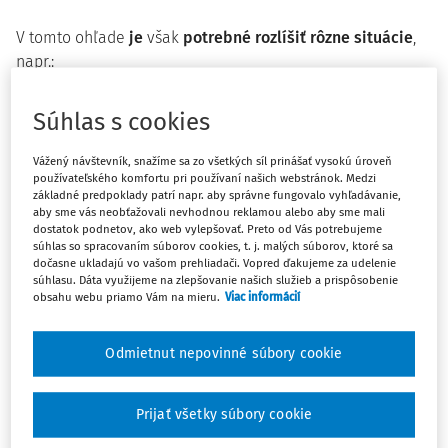
V tomto ohľade
je
však
potrebné rozlíšiť rôzne situácie
,
napr.:
ak sviatok pripadne na obvyklý pracovný deň
Súhlas s cookies
zamestnanca, v ktorom by inak pracoval, ak by na
tento deň nepripadol sviatok, ďalej
Vážený návštevník, snažíme sa zo všetkých síl prinášať vysokú úroveň
pripadnutie sviatku na deň, v ktorom by
používateľského komfortu pri používaní našich webstránok. Medzi
zamestnanec normálne nepracoval,
pretože by napr.
základné predpoklady patrí napr. aby správne fungovalo vyhľadávanie,
aby sme vás neobťažovali nevhodnou reklamou alebo aby sme mali
čerpal nepretržitý odpočinok v týždni podľa
dostatok podnetov, ako web vylepšovať. Preto od Vás potrebujeme
ustanovenia § 93 zákona č. 311/2001 Z. z. Zákonník
súhlas so spracovaním súborov cookies, t. j. malých súborov, ktoré sa
dočasne ukladajú vo vašom prehliadači. Vopred ďakujeme za udelenie
práce v z. n. p. (ďalej len „Zákonník práce“),
súhlasu. Dáta využijeme na zlepšovanie našich služieb a prispôsobenie
ale napr. aj
situáciu, keď zamestnancovi prináleží za
obsahu webu priamo Vám na mieru.
Viac informácií
príslušný kalendárny mesiac určitá nadtarifná zložka
mzdy
a podmienkou na jej
Odmietnut nepovinné súbory cookie
Prijať všetky súbory cookie
Máte predplatné?
Prihláste sa