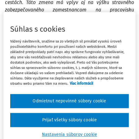
cestách. Táto zmena má vplyv aj na výšku stravného
zabezpečovaného zamestnancom na pracovisku
prostredníctvom stravných lístkov alebo finančného
príspevku.
Súhlas s cookies
Novelou Zákonníka práce sa rozširuje možnosť poskytovať
Vážený návštevník, snažíme sa zo všetkých síl prinášať vysokú úroveň
používateľského komfortu pri používaní našich webstránok. Medzi
miesto stravných lístkov finančný príspevok na stravovanie
základné predpoklady patrí napr. aby správne fungovalo vyhľadávanie,
na všetkých zamestnancov.
aby sme vás neobťažovali nevhodnou reklamou alebo aby sme mali
dostatok podnetov, ako web vylepšovať. Preto od Vás potrebujeme
Doposiaľ bol zamestnávateľ p
súhlas so spracovaním súborov cookies, t. j. malých súborov, ktoré sa
dočasne ukladajú vo vašom prehliadači. Vopred ďakujeme za udelenie
súhlasu. Dáta využijeme na zlepšovanie našich služieb a prispôsobenie
obsahu webu priamo Vám na mieru.
Viac informácií
Máte predplatné?
Prihláste sa
Odmietnut nepovinné súbory cookie
Prijať všetky súbory cookie
Ups, zatiaľ ste si prečítali len
Nastavenia súborov cookie
začiatok...