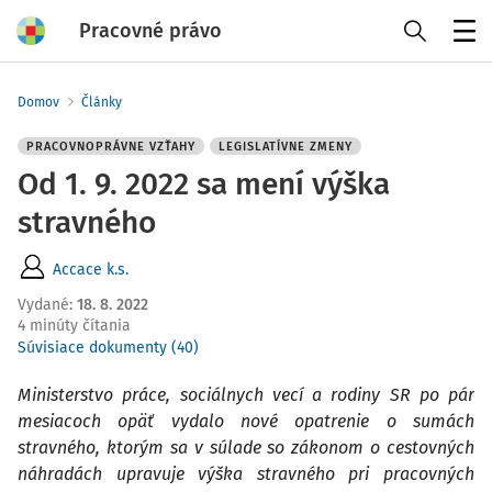
Pracovné právo
Menu
Domov
Články
PRACOVNOPRÁVNE VZŤAHY
LEGISLATÍVNE ZMENY
Od 1. 9. 2022 sa mení výška
stravného
Accace k.s.
Vydané
:
18. 8. 2022
4 minúty čítania
Súvisiace dokumenty (40)
Ministerstvo práce, sociálnych vecí a rodiny SR po pár
mesiacoch opäť vydalo nové opatrenie o sumách
stravného, ktorým sa v súlade so zákonom o cestovných
náhradách upravuje výška stravného pri pracovných