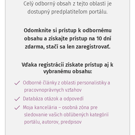
Celý odborný obsah z tejto oblasti je
oblasť súkromného práva, teda platí aj pre pracovné
dostupný predplatiteľom portálu.
právo. Pokiaľ by sa totiž zohľadňovali len ustanovenia § 20
ods. 1 Zákonníka práce, nebolo by možné uzavrieť záložnú
zmluvu, keďže jej právna úprava je predmetom
Odomknite si prístup k odbornému
Občianskeho zákonníka, ktorý upravuje jej vznik
obsahu a získajte prístup na 10 dní
a náležitosti pre súkromné právo.
zdarma, stačí sa len zaregistrovať.
Všeobecná právna úprava možnosti odstúpenia od zmluvy
či akéhokoľvek právneho úkonu je predmetom
Vďaka registrácii získate prístup aj k
Občianskeho zákonníka a je plne využiteľná aj na
vybranému obsahu:
pracovnoprávne vzťahy, a preto je potrebné túto právnu
Odborné články z oblasti personalistiky a
úpravu na tieto právne vzťahy použiť.
pracovnoprávnych vzťahov
Odstúpenie od zmluvy je vždy jednostranným právnym
Databáza otázok a odpovedí
úkonom subjektu daného právneho vzťahu. V rámci
Moja kancelária – osobná zóna pre
pracovnoprávneho vzťahu sú jeho subjektmi zamestnanec
sledovanie vašich obľúbených kategórií
a zamestnávateľ, a preto môže odstúpiť od zmluvy len
portálu, autorov, predpisov
niektorý z týchto subjektov. Súhlasný právny úkon
niektorého iného subjektu, ktorý je naviazaný na plnenie