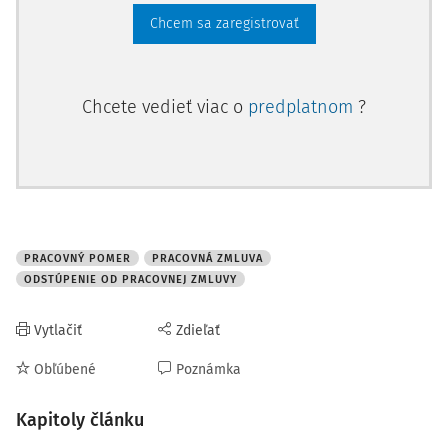
predmetu zmluvy, napríklad môže ísť o agentúru, ktorá
Chcem sa zaregistrovať
sprostredkúva zamestn
Chcete vedieť viac o
predplatnom
?
PRACOVNÝ POMER
PRACOVNÁ ZMLUVA
ODSTÚPENIE OD PRACOVNEJ ZMLUVY
Vytlačiť
Zdieľať
Obľúbené
Poznámka
Kapitoly článku