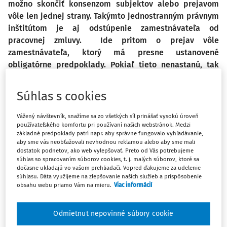
možno skončiť konsenzom subjektov alebo prejavom
vôle len jednej strany. Takýmto jednostranným právnym
inštitútom je aj odstúpenie zamestnávateľa od
pracovnej zmluvy. Ide pritom o prejav vôle
zamestnávateľa, ktorý má presne ustanovené
obligatórne predpoklady. Pokiaľ tieto nenastanú, tak
nemôžu nastať ani právne účinky tohto právneho úkonu
zamestnávateľa a pracovný pomer bude ďalej
Súhlas s cookies
pokračovať.
Vážený návštevník, snažíme sa zo všetkých síl prinášať vysokú úroveň
používateľského komfortu pri používaní našich webstránok. Medzi
základné predpoklady patrí napr. aby správne fungovalo vyhľadávanie,
Možnosť odstúpenia od zmluvy
aby sme vás neobťažovali nevhodnou reklamou alebo aby sme mali
dostatok podnetov, ako web vylepšovať. Preto od Vás potrebujeme
v občianskom práve
súhlas so spracovaním súborov cookies, t. j. malých súborov, ktoré sa
dočasne ukladajú vo vašom prehliadači. Vopred ďakujeme za udelenie
súhlasu. Dáta využijeme na zlepšovanie našich služieb a prispôsobenie
Odstúpenie od zmluvy je jednostranným právnym úkonom
obsahu webu priamo Vám na mieru.
Viac informácií
právneho vzťahu, ktorý je teda prejavom vôle len jednej
zmluvnej strany, a neviaže sa na právny konsenzus. Pritom
Odmietnut nepovinné súbory cookie
podstata právnej úpravy odstúpenia od zmluvy sa viaže na