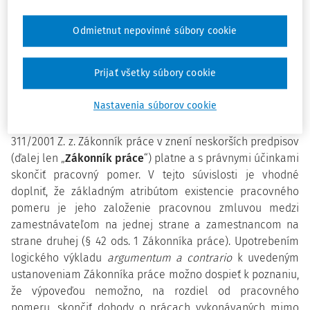
zamestnancov či odborovú organizáciu, inšpektorát
práce, advokáta alebo minimálne si len dostatočne
Odmietnut nepovinné súbory cookie
overiť všetky svoje práva a povinnosti.
Prijať všetky súbory cookie
BAZÁLNY DISKURZ
Nastavenia súborov cookie
Výpoveďou je možné podľa § 59 ods. 1 písm. b) zákona č.
311/2001 Z. z. Zákonník práce v znení neskorších predpisov
(ďalej len „
Zákonník práce
“) platne a s právnymi účinkami
skončiť pracovný pomer. V tejto súvislosti je vhodné
doplniť, že základným atribútom existencie pracovného
pomeru je jeho založenie pracovnou zmluvou medzi
zamestnávateľom na jednej strane a zamestnancom na
strane druhej (§ 42 ods. 1 Zákonníka práce). Upotrebením
logického výkladu
argumentum a contrario
k uvedeným
ustanoveniam Zákonníka práce možno dospieť k poznaniu,
že výpoveďou nemožno, na rozdiel od pracovného
pomeru, skončiť dohody o prácach vykonávaných mimo