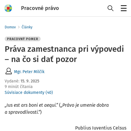
Pracovné právo
Menu
Domov
Články
PRACOVNÝ POMER
Práva zamestnanca pri výpovedi
– na čo si dať pozor
Mgr. Peter Milčík
Vydané
:
15. 9. 2025
9 minút čítania
Súvisiace dokumenty (40)
„Ius est ars boni et aequi.“
(
„Právo je umenie dobra
a spravodlivosti.“
)
Publius Iuventius Celsus