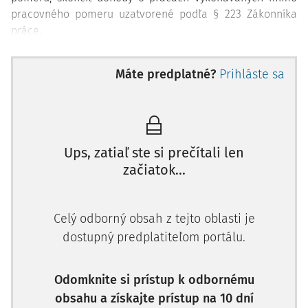
pracovného pomeru uzatvorené podľa § 223 Zákonníka
práce.
Výpoveď je jednostranný pracovnoprávny úkon, ktorým
Máte predplatné?
Prihláste sa
možno dichotomickým nazeraním podľa § 61 ods. 1
Zákonníka práce skončiť pracovný pomer:
i) zo strany zamestnávateľa,
ii) zo strany zamestnanca.
Ups, zatiaľ ste si prečítali len
začiatok...
Podstatné je doplniť, že ani v jednom prípade sa
nevyžaduje súhlas druhého účastníka pracovnoprávneho
vzťahu. V oboch prípadoch je nevyhnutnou formálnou
Celý odborný obsah z tejto oblasti je
podmienkou platnosti výpovede jej písomné vyhotovenie.
dostupný predplatiteľom portálu.
Výpoveď v písomnej forme je z dôvodu jej platnosti
a vyvolania právnych účinkov nutné riadne doručiť
druhému účastníkovi pracovnoprávneho vzťahu, a to so
Odomknite si prístup k odbornému
zreteľom na § 61 ods
obsahu a získajte prístup na 10 dní