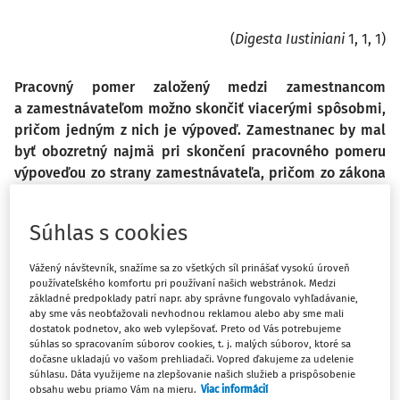
(
Digesta Iustiniani
1, 1, 1)
Pracovný pomer založený medzi zamestnancom
a zamestnávateľom možno skončiť viacerými spôsobmi,
pričom jedným z nich je výpoveď. Zamestnanec by mal
byť obozretný najmä pri skončení pracovného pomeru
výpoveďou zo strany zamestnávateľa, pričom zo zákona
je ako slabšia strana pracovnoprávneho vzťahu väčšmi
chránená ako zamestnávateľ. Aj keď zamestnanec je vo
Súhlas s cookies
všeobecnosti dostatočne chránený, osobitné skutkové
situácie alebo vyskytujúce sa porušenia
Vážený návštevník, snažíme sa zo všetkých síl prinášať vysokú úroveň
pracovnoprávnych noriem nie sú v pracovnoprávnej
používateľského komfortu pri používaní našich webstránok. Medzi
základné predpoklady patrí napr. aby správne fungovalo vyhľadávanie,
praxi ojedinelé. Z uvedeného dôvodu je vhodné všetky
aby sme vás neobťažovali nevhodnou reklamou alebo aby sme mali
eventuality ohľadom dania výpovede dostatočne
dostatok podnetov, ako web vylepšovať. Preto od Vás potrebujeme
premyslieť. Naopak v prípade obdržania výpovede zo
súhlas so spracovaním súborov cookies, t. j. malých súborov, ktoré sa
dočasne ukladajú vo vašom prehliadači. Vopred ďakujeme za udelenie
strany zamestnávateľa je žiaduce vzniknutú situáciu
súhlasu. Dáta využijeme na zlepšovanie našich služieb a prispôsobenie
konzultovať – obrátiť sa napríklad aj na zástupcov
obsahu webu priamo Vám na mieru.
Viac informácií