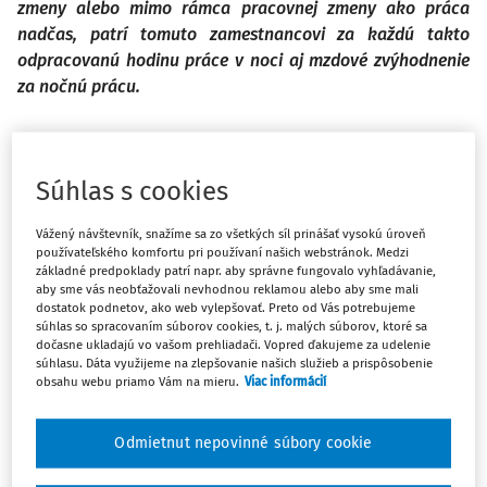
zmeny alebo mimo rámca pracovnej zmeny ako práca
nadčas, patrí tomuto zamestnancovi za každú takto
odpracovanú hodinu práce v noci aj mzdové zvýhodnenie
za nočnú prácu.
Inštitút nočnej práce je upravený v § 98 ods. 1
zákona č.
311/2001 Z. z. Zákonník práce
v znení neskorších predpisov
Súhlas s cookies
(ďalej len „ZP“). Od pojmu nočná práca je potrebné
odlišovať
pojem „zamestnanec pracujúci v noci“,
pod
Vážený návštevník, snažíme sa zo všetkých síl prinášať vysokú úroveň
ktorým sa podľa § 98 ods. 2 ZP, rozumie zamestnanec,
používateľského komfortu pri používaní našich webstránok. Medzi
základné predpoklady patrí napr. aby správne fungovalo vyhľadávanie,
ktorý:
aby sme vás neobťažovali nevhodnou reklamou alebo aby sme mali
dostatok podnetov, ako web vylepšovať. Preto od Vás potrebujeme
vykonáva práce, ktoré vyžadujú, aby sa vykonávali
súhlas so spracovaním súborov cookies, t. j. malých súborov, ktoré sa
v noci v rozsahu troch hodín po sebe nasledujúcich
dočasne ukladajú vo vašom prehliadači. Vopred ďakujeme za udelenie
súhlasu. Dáta využijeme na zlepšovanie našich služieb a prispôsobenie
(ide o prácu, ktorá sa vykonáva v noci najmenej 3
obsahu webu priamo Vám na mieru.
Viac informácií
hodiny pravidelne, t. j. opakovane) alebo
pravdepodobne odpracuje v noci najmenej 500 hodín
Odmietnut nepovinné súbory cookie
za rok [v takomto prípade postačuje predpoklad (ktorý
sa môže ale nemusí naplniť), že zamestnanec v noci