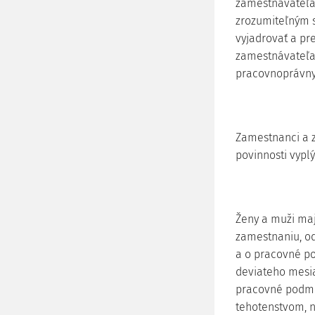
zamestnávateľa 
zrozumiteľným 
vyjadrovať a pr
zamestnávateľa,
pracovnoprávny
Zamestnanci a z
povinnosti vypl
Ženy a muži maj
zamestnaniu, o
a o pracovné p
deviateho mesi
pracovné podmien
tehotenstvom, n