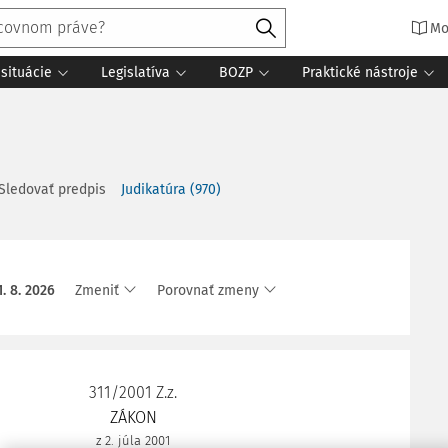
Mo
situácie
Legislatíva
BOZP
Praktické nástroje
Sledovať predpis
Judikatúra
(
970
)
1. 8. 2026
Zmeniť
Porovnať zmeny
311/2001 Z.z.
ZÁKON
z 2. júla 2001