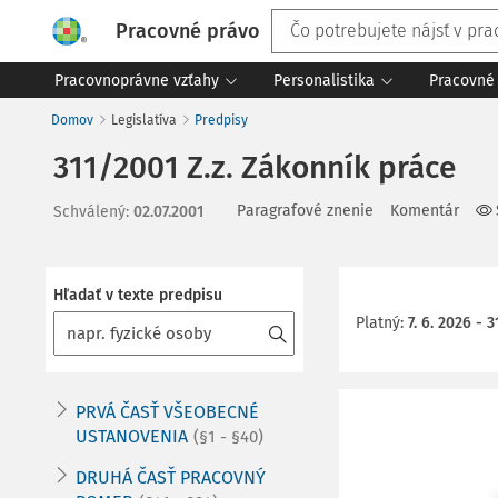
Pracovné právo
Pracovnoprávne vzťahy
Personalistika
Pracovné 
Domov
Legislatíva
Predpisy
311/2001 Z.z. Zákonník práce
Paragrafové znenie
Komentár
Schválený
:
02.07.2001
Hľadať v texte predpisu
Platný
:
7. 6. 2026 - 3
PRVÁ ČASŤ VŠEOBECNÉ
USTANOVENIA
(§1 - §40)
DRUHÁ ČASŤ PRACOVNÝ