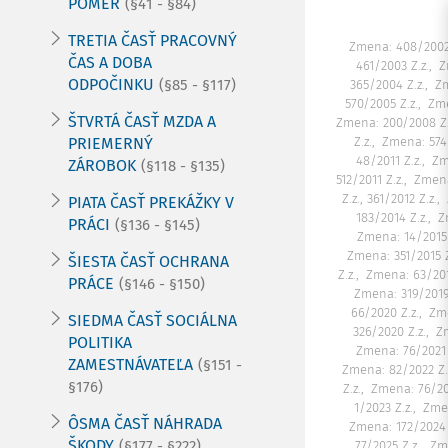
POMER
(§41 - §84)
TRETIA ČASŤ PRACOVNÝ
Zmena: 408/2002 
ČAS A DOBA
461/2003 Z.z.
Z
ODPOČINKU
(§85 - §117)
365/2004 Z.z.
Zm
570/2005 Z.z.
Zme
ŠTVRTÁ ČASŤ MZDA A
Zmena: 200/2008 Z.
PRIEMERNÝ
Z.z.
Zmena: 574
48/2011 Z.z.
Zm
ZÁROBOK
(§118 - §135)
512/2011 Z.z.
Zmena
Z.z., 361/2012 Z.z.
PIATA ČASŤ PREKÁŽKY V
183/2014 Z.z.
Z
PRÁCI
(§136 - §145)
Zmena: 14/2015 Z
Zmena: 351/2015 Z
ŠIESTA ČASŤ OCHRANA
Z.z.
Zmena: 63/201
PRÁCE
(§146 - §150)
Zmena: 319/2019 
66/2020 Z.z.
Zme
SIEDMA ČASŤ SOCIÁLNA
326/2020 Z.z.
Zm
POLITIKA
Zmena: 76/2021 Z
ZAMESTNÁVATEĽA
(§151 -
Zmena: 82/2022 Z.
§176)
Z.z.
Zmena: 76/202
1/2023 Z.z.
Zmen
ÔSMA ČASŤ NÁHRADA
Zmena: 172/2024 Z
ŠKODY
(§177 - §222)
77/2025 Z.z.
Zme