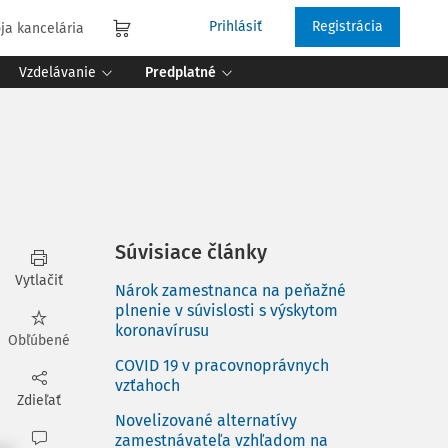
Prihlásiť
Registrácia
ja kancelária
Vzdelávanie
Predplatné
Súvisiace články
Vytlačiť
Nárok zamestnanca na peňažné
plnenie v súvislosti s výskytom
koronavírusu
Obľúbené
COVID 19 v pracovnoprávnych
vzťahoch
Zdieľať
Novelizované alternatívy
zamestnávateľa vzhľadom na