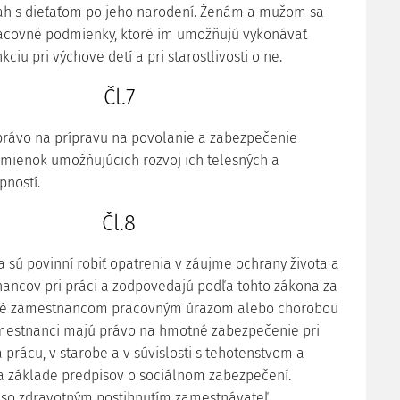
ťah s dieťaťom po jeho narodení. Ženám a mužom sa
acovné podmienky, ktoré im umožňujú vykonávať
ciu pri výchove detí a pri starostlivosti o ne.
Čl.7
právo na prípravu na povolanie a zabezpečenie
mienok umožňujúcich rozvoj ich telesných a
ností.
Čl.8
 sú povinní robiť opatrenia v záujme ochrany života a
ancov pri práci a zodpovedajú podľa tohto zákona za
né zamestnancom pracovným úrazom alebo chorobou
amestnanci majú právo na hmotné zabezpečenie pri
 prácu, v starobe a v súvislosti s tehotenstvom a
a základe predpisov o sociálnom zabezpečení.
o zdravotným postihnutím zamestnávateľ