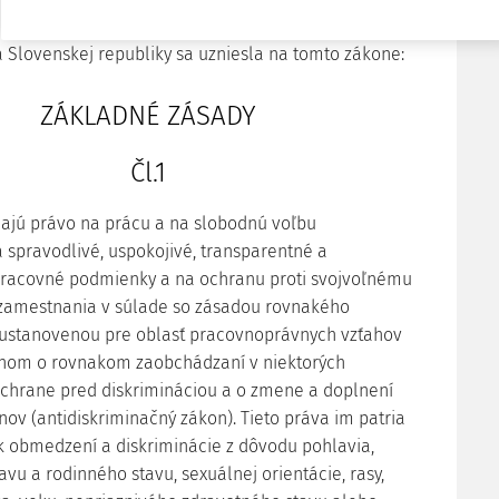
406/2025 Z.z.
Zmena: 76/2026 Z.z.
 Slovenskej republiky sa uzniesla na tomto zákone:
ZÁKLADNÉ ZÁSADY
Čl.1
ajú právo na prácu a na slobodnú voľbu
 spravodlivé, uspokojivé, transparentné a
pracovné podmienky a na ochranu proti svojvoľnému
 zamestnania v súlade so zásadou rovnakého
ustanovenou pre oblasť pracovnoprávnych vzťahov
nom o rovnakom zaobchádzaní v niektorých
ochrane pred diskrimináciou a o zmene a doplnení
nov (antidiskriminačný zákon). Tieto práva im patria
 obmedzení a diskriminácie z dôvodu pohlavia,
vu a rodinného stavu, sexuálnej orientácie, rasy,