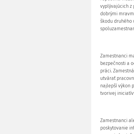
vyplývajúcich z
dobrými mravmi;
škodu druhého 
spoluzamestnan
Zamestnanci ma
bezpečnosti a o
práci. Zamestn
utvárať pracov
najlepší výkon 
tvorivej iniciatí
Zamestnanci al
poskytovanie inf