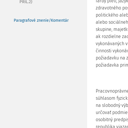
farby pleti, jaz
PRÍL.2)
zdravotného post
politického ale
Paragrafové znenie/Komentár
alebo sociálneh
skupine, majetk
ak rozdielne z
vykonávaných v 
činnosti vykoná
požiadavku na z
požiadavka pri
Pracovnoprávne 
súhlasom fyzic
na slobodný vý
určovať podmien
osobitný predpi
republika viaza