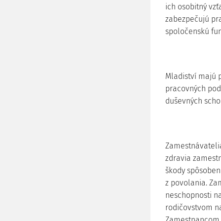
ich osobitný vz
zabezpečujú pr
spoločenskú funk
Mladiství majú 
pracovných pod
duševných schop
Zamestnávatelia
zdravia zamestn
škody spôsobe
z povolania. Z
neschopnosti na
rodičovstvom n
Zamestnancom s