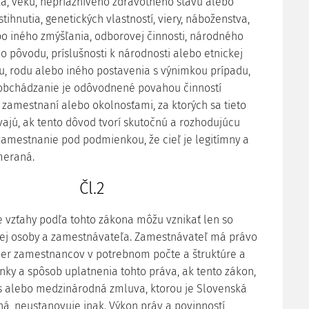
yka, veku, nepriaznivého zdravotného stavu alebo
ihnutia, genetických vlastností, viery, náboženstva,
bo iného zmýšľania, odborovej činnosti, národného
o pôvodu, príslušnosti k národnosti alebo etnickej
u, rodu alebo iného postavenia s výnimkou prípadu,
aobchádzanie je odôvodnené povahou činností
zamestnaní alebo okolnosťami, za ktorých sa tieto
vajú, ak tento dôvod tvorí skutočnú a rozhodujúcu
amestnanie pod podmienkou, že cieľ je legitímny a
meraná.
Čl.2
vzťahy podľa tohto zákona môžu vznikať len so
kej osoby a zamestnávateľa. Zamestnávateľ má právo
ber zamestnancov v potrebnom počte a štruktúre a
ky a spôsob uplatnenia tohto práva, ak tento zákon,
s alebo medzinárodná zmluva, ktorou je Slovenská
ná, neustanovuje inak. Výkon práv a povinností