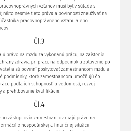
 pracovnoprávnych vzťahov musí byť v súlade s
 nikto nesmie tieto práva a povinnosti zneužívať na
účastníka pracovnoprávneho vzťahu alebo
cov.
Čl.3
jú právo na mzdu za vykonanú prácu, na zaistenie
chrany zdravia pri práci, na odpočinok a zotavenie po
ávatelia sú povinní poskytovať zamestnancom mzdu a
né podmienky, ktoré zamestnancom umožňujú čo
práce podľa ich schopností a vedomostí, rozvoj
vy a prehlbovanie kvalifikácie.
Čl.4
ebo zástupcovia zamestnancov majú právo na
ormácií o hospodárskej a finančnej situácii