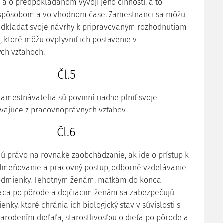
a o predpokladanom vývoji jeho činnosti, a to
spôsobom a vo vhodnom čase. Zamestnanci sa môžu
edkladať svoje návrhy k pripravovaným rozhodnutiam
 ktoré môžu ovplyvniť ich postavenie v
ch vzťahoch.
Čl.5
amestnávatelia sú povinní riadne plniť svoje
ývajúce z pracovnoprávnych vzťahov.
Čl.6
ú právo na rovnaké zaobchádzanie, ak ide o prístup k
dmeňovanie a pracovný postup, odborné vzdelávanie
odmienky. Tehotným ženám, matkám do konca
aca po pôrode a dojčiacim ženám sa zabezpečujú
ky, ktoré chránia ich biologický stav v súvislosti s
arodením dieťaťa, starostlivosťou o dieťa po pôrode a