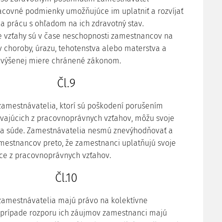
covné podmienky umožňujúce im uplatniť a rozvíjať
na prácu s ohľadom na ich zdravotný stav.
 vzťahy sú v čase neschopnosti zamestnancov na
 choroby, úrazu, tehotenstva alebo materstva a
 zvýšenej miere chránené zákonom.
Čl.9
amestnávatelia, ktorí sú poškodení porušením
ývajúcich z pracovnoprávnych vzťahov, môžu svoje
 na súde. Zamestnávatelia nesmú znevýhodňovať a
estnancov preto, že zamestnanci uplatňujú svoje
ce z pracovnoprávnych vzťahov.
Čl.10
zamestnávatelia majú právo na kolektívne
 prípade rozporu ich záujmov zamestnanci majú