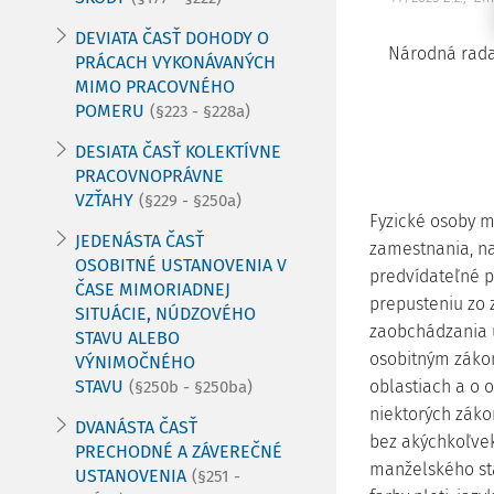
DEVIATA ČASŤ DOHODY O
Národná rada
PRÁCACH VYKONÁVANÝCH
MIMO PRACOVNÉHO
POMERU
(§223 - §228a)
DESIATA ČASŤ KOLEKTÍVNE
PRACOVNOPRÁVNE
VZŤAHY
(§229 - §250a)
Fyzické osoby m
JEDENÁSTA ČASŤ
zamestnania, na
OSOBITNÉ USTANOVENIA V
predvídateľné 
ČASE MIMORIADNEJ
prepusteniu zo
SITUÁCIE, NÚDZOVÉHO
zaobchádzania 
STAVU ALEBO
osobitným záko
VÝNIMOČNÉHO
STAVU
oblastiach a o 
(§250b - §250ba)
niektorých záko
DVANÁSTA ČASŤ
bez akýchkoľvek
PRECHODNÉ A ZÁVEREČNÉ
manželského sta
USTANOVENIA
(§251 -