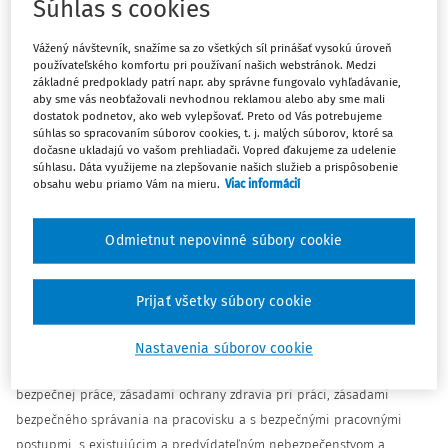
Súhlas s cookies
jazdy zamestnanca pred pridelením firemného vozidla v
zmysle úlohy v bode C.8. uznesenia vlády SR č. 400 z 24.
Vážený návštevník, snažíme sa zo všetkých síl prinášať vysokú úroveň
júna 2020 k návrhu zákona, ktorým sa menia a dopĺňajú
používateľského komfortu pri používaní našich webstránok. Medzi
základné predpoklady patrí napr. aby správne fungovalo vyhľadávanie,
niektoré zákony v súvislosti so zlepšovaním
aby sme vás neobťažovali nevhodnou reklamou alebo aby sme mali
podnikateľského prostredia zasiahnutého opatreniami
dostatok podnetov, ako web vylepšovať. Preto od Vás potrebujeme
súhlas so spracovaním súborov cookies, t. j. malých súborov, ktoré sa
na zamedzenie šírenia nebezpečnej nákazlivej ľudskej
dočasne ukladajú vo vašom prehliadači. Vopred ďakujeme za udelenie
choroby COVID-19.
súhlasu. Dáta využijeme na zlepšovanie našich služieb a prispôsobenie
obsahu webu priamo Vám na mieru.
Viac informácií
Zamestnávateľ zabezpečuje plnenie § 7 zákona č. 124/2006 Z.z. o
Odmietnut nepovinné súbory cookie
bezpečnosti a ochrane zdravia pri práci a o zmene a doplnení
niektorých zákonov v znení neskorších predpisov (ďalej len "zákon č.
124/2006 Z.z.") pri oboznamovaní každého zamestnanca, t.j. vrátane
Prijať všetky súbory cookie
profesionálneho vodiča a neprofesionálneho vodiča najmenej raz za
dva roky
len s právnymi predpismi a ostatnými predpismi na
Nastavenia súborov cookie
zaistenie bezpečnosti a ochrany zdravia pri práci, so zásadami
bezpečnej práce, zásadami ochrany zdravia pri práci, zásadami
bezpečného správania na pracovisku a s bezpečnými pracovnými
postupmi, s existujúcim a predvídateľným nebezpečenstvom a