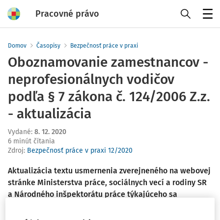
Pracovné právo
Menu
Domov
Časopisy
Bezpečnosť práce v praxi
Oboznamovanie zamestnancov -
neprofesionálnych vodičov
podľa § 7 zákona č. 124/2006 Z.z.
- aktualizácia
Vydané
:
8. 12. 2020
6 minút čítania
Zdroj
:
Bezpečnosť práce v praxi 12/2020
Aktualizácia textu usmernenia zverejneného na webovej
stránke Ministerstva práce, sociálnych vecí a rodiny SR
a Národného inšpektorátu práce týkajúceho sa
opätovného oboznamovania referentských vodičov s
predpismi na zaistenie BOZP a absolvovania skúšobnej