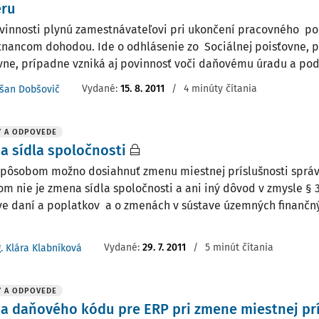
ru
vinnosti plynú zamestnávateľovi pri ukončení pracovného p
nancom dohodou. Ide o odhlásenie zo Sociálnej poisťovne, pr
vne, prípadne vzniká aj povinnosť voči daňovému úradu a po
Vydané
:
15. 8. 2011
/
4 minúty čítania
šan Dobšovič
Y A ODPOVEDE
 sídla spoločnosti
pôsobom možno dosiahnuť zmenu miestnej príslušnosti správ
m nie je zmena sídla spoločnosti a ani iný dôvod v zmysle § 3
ve daní a poplatkov a o zmenách v sústave územných finančnýc
Vydané
:
29. 7. 2011
/
5 minút čítania
g. Klára Klabníková
Y A ODPOVEDE
 daňového kódu pre ERP pri zmene miestnej prí