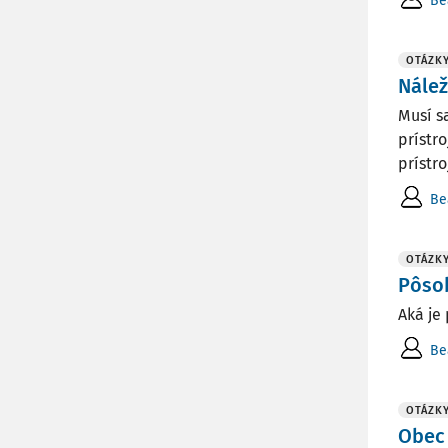
Be
OTÁZK
Nálež
Musí s
prístr
prístr
Be
OTÁZK
Pôso
Aká je
Be
OTÁZK
Obec