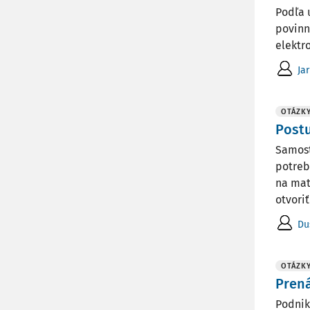
Podľa 
povinn
elektr
Ja
OTÁZK
Postu
Samost
potreb
na mat
otvoriť 
Du
OTÁZK
Pren
Podnik