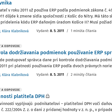
vníka
ateľ v roku 2011 už používa ERP podľa podmienok zákona č. 494
011 dôjde k zmene sídla spoločnosti z Košíc do Nitry. Má táto s
pridelenia kódu ERP daňovým úradom Košice II? Musí požiadať 
Vydané
:
8. 5. 2011
/
1 minúta čítania
g. Klára Klabníková
Y A ODPOVEDE
rola dodržiavania podmienok používanie ERP sp
de postupovať správca dane pri kontrole dodržiavania podm
 2011 pri platnosti používania ERP podľa dvoch právnych nori
Vydané
:
8. 5. 2011
/
2 minúty čítania
g. Klára Klabníková
Y A ODPOVEDE
nosti platiteľa DPH
vinnosti vyplývajú podnikateľovi – platiteľovi DPH voči daň
č. 222/2004 Z. z. o dani z pridanej hodnoty v z. n. p., v príp