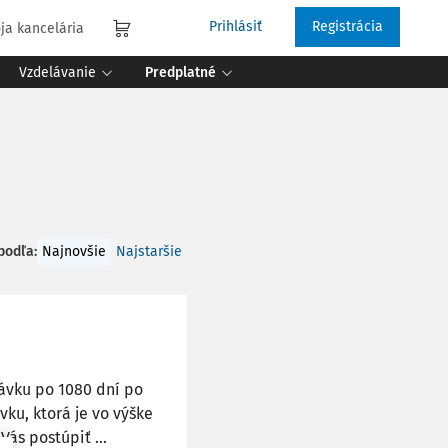
Prihlásiť
Registrácia
ja kancelária
Vzdelávanie
Predplatné
 podľa
:
Najnovšie
Najstaršie
ávku po 1080 dní po
vku, ktorá je vo výške
ás postúpiť ...