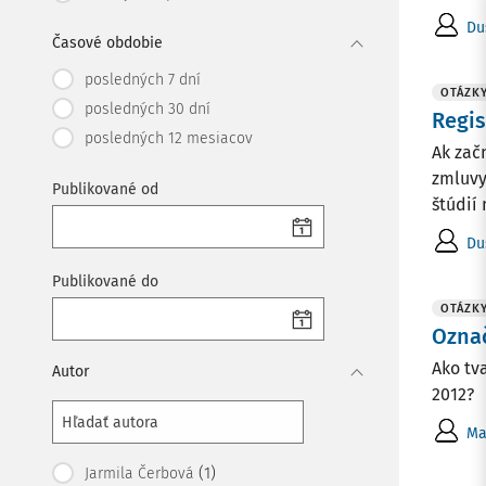
Du
Časové obdobie
posledných 7 dní
OTÁZK
posledných 30 dní
Regi
posledných 12 mesiacov
Ak zač
zmluvy
Publikované od
štúdií
Du
Publikované do
OTÁZK
Označ
Ako tv
Autor
2012?
Ma
(1)
Jarmila Čerbová