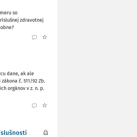
omeru so
íslušnej zdravotnej
dobne?
cu dane, ak ale
 zákona č. 511/92 Zb.
h orgánov v z. n. p.
slušnosti