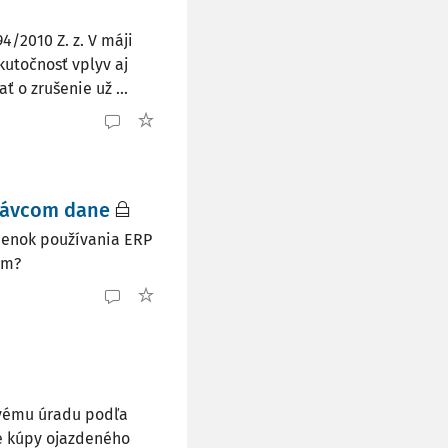
/2010 Z. z. V máji
kutočnosť vplyv aj
o zrušenie už ...
rávcom dane
ienok používania ERP
em?
ovému úradu podľa
ade kúpy ojazdeného