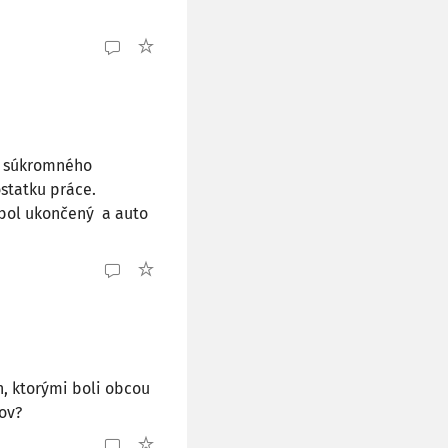
o súkromného
statku práce.
g bol ukončený a auto
h, ktorými boli obcou
ov?