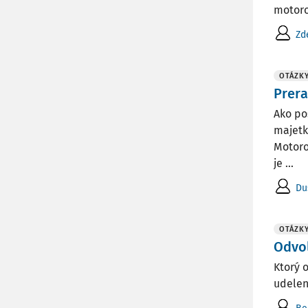
motoro
Zd
OTÁZK
Prer
Ako po
majetk
Motoro
je ...
Du
OTÁZK
Odvol
Ktorý 
udelen