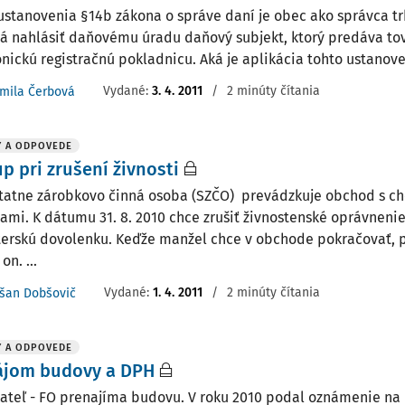
ustanovenia §14b zákona o správe daní je obec ako správca t
á nahlásiť daňovému úradu daňový subjekt, ktorý predáva to
onickú registračnú pokladnicu. Aká je aplikácia tohto ustanove
Vydané
:
3. 4. 2011
/
2 minúty čítania
rmila Čerbová
Y A ODPOVEDE
p pri zrušení živnosti
atne zárobkovo činná osoba (SZČO) prevádzkuje obchod s c
ami. K dátumu 31. 8. 2010 chce zrušiť živnostenské oprávnen
erskú dovolenku. Keďže manžel chce v obchode pokračovať, pl
on. ...
Vydané
:
1. 4. 2011
/
2 minúty čítania
šan Dobšovič
Y A ODPOVEDE
ájom budovy a DPH
ateľ - FO prenajíma budovu. V roku 2010 podal oznámenie na 