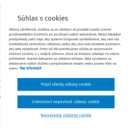
Vydané
:
18. 11. 2015
/
2 minúty čítania
šan Dobšovič
Súhlas s cookies
Y A ODPOVEDE
Vážený návštevník, snažíme sa zo všetkých síl prinášať vysokú úroveň
strácia na daňovom úrade
používateľského komfortu pri používaní našich webstránok. Medzi základné
predpoklady patrí napr. aby správne fungovalo vyhľadávanie, aby sme vás
ne daňovník vykonávať príležitostnú činnosť popri svojom za
neobťažovali nevhodnou reklamou alebo aby sme mali dostatok podnetov,
 o dielo podľa zákona č. 40/1964 Zb. Občiansky zákonník v z. n
ako web vylepšovať. Preto od Vás potrebujeme súhlas so spracovaním
 na rôzne témy počas roka, na základe aj viacerých zmlúv počas 
súborov cookies, t. j. malých súborov, ktoré sa dočasne ukladajú vo vašom
prehliadači. Vopred ďakujeme za udelenie súhlasu. Dáta využijeme na
Vydané
:
17. 4. 2013
/
2 minúty čítania
zlepšovanie našich služieb a prispôsobenie obsahu webu priamo Vám na
šan Dobšovič
mieru.
Viac informácií
Y A ODPOVEDE
Prijať všetky súbory cookie
enie platby DPH po 1. 1. 2012
ar má variabilný symbol od 1. 1. 2012 pre štvrťročnú platbu DP
Odmietnut nepovinné súbory cookie
Vydané
:
1. 1. 2012
/
1 minúta čítania
rtina Marhefková
Nastavenia súborov cookie