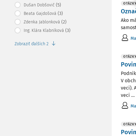
OTÁZK
(5)
Dušan Dobšovič
Označ
(3)
Beata Gajdošová
Ako má
(2)
Zdenka Jablonková
samost
(3)
Ing. Klára Klabníková
Ma
Zobraziť ďalších 2
OTÁZK
Povi
Podnik
V obch
veci).
veci ...
Ma
OTÁZK
Povin