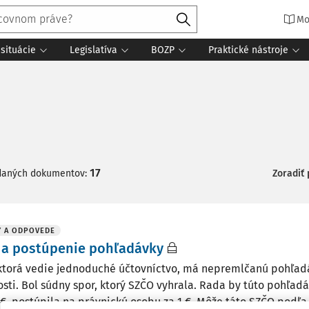
Mo
situácie
Legislatíva
BOZP
Praktické nástroje
17
daných dokumentov:
Zoradiť
Y A ODPOVEDE
 a postúpenie pohľadávky
ktorá vedie jednoduché účtovníctvo, má nepremlčanú pohľad
osti. Bol súdny spor, ktorý SZČO vyhrala. Rada by túto pohľadá
 €, postúpila na právnickú osobu za 1 €. Môže táto SZČO podľa V