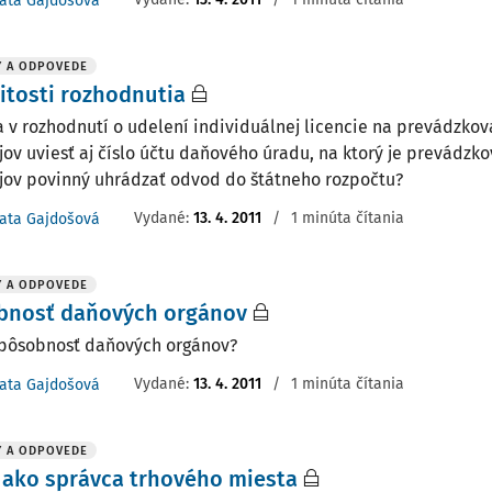
ata Gajdošová
Y A ODPOVEDE
itosti rozhodnutia
a v rozhodnutí o udelení individuálnej licencie na prevádzko
ojov uviesť aj číslo účtu daňového úradu, na ktorý je prevádzk
ojov povinný uhrádzať odvod do štátneho rozpočtu?
Vydané
:
13. 4. 2011
/
1 minúta čítania
ata Gajdošová
Y A ODPOVEDE
bnosť daňových orgánov
 pôsobnosť daňových orgánov?
Vydané
:
13. 4. 2011
/
1 minúta čítania
ata Gajdošová
Y A ODPOVEDE
 ako správca trhového miesta