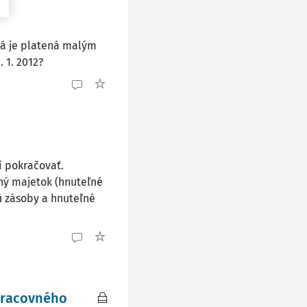
rá je platená malým
 1. 2012?
í pokračovať.
ný majetok (hnuteľné
ú zásoby a hnuteľné
pracovného