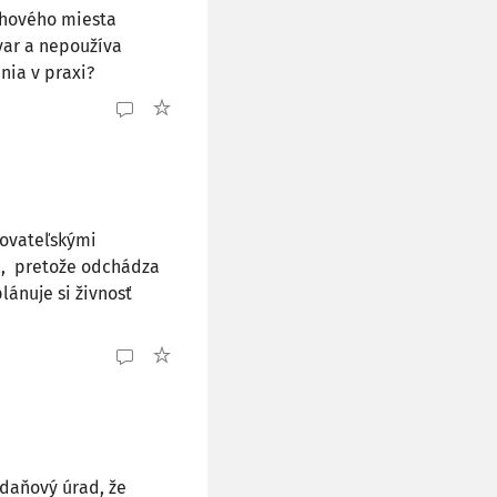
rhového miesta
var a nepoužíva
nia v praxi?
hovateľskými
ie, pretože odchádza
ánuje si živnosť
daňový úrad, že