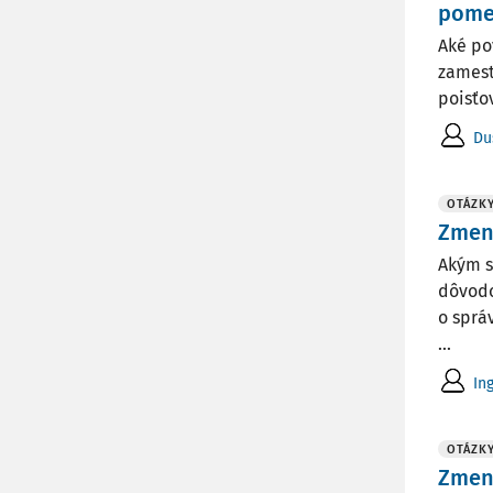
pome
Aké po
zamest
poisťo
Du
OTÁZK
Zmena
Akým s
dôvodo
o sprá
...
In
OTÁZK
Zmena