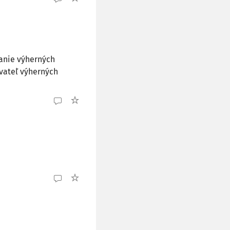
vanie výherných
ovateľ výherných