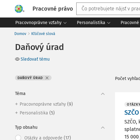
Pracovné právo
Pracovnoprávne vzťahy
Personalistika
Pracovné 
Domov
Kľúčové slová
Daňový úrad
Sledovať tému
DAŇOVÝ ÚRAD
Počet vyhľa
Téma
(9)
Pracovnoprávne vzťahy
OTÁZK
SZČO
(5)
Personalistika
SZČO, 
Typ obsahu
splatn
15 000
(17)
Otázky a odpovede