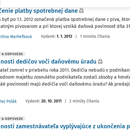
Y A ODPOVEDE
enie platby spotrebnej dane
 byť po 1.1. 2012 označená platba spotrebnej dane z piva, kto
atným pivovarom a pri ktorej vzniká daňová povinnosť dňa 31.
Vydané
:
1. 1. 2012
/
1 minúta čítania
rtina Marhefková
Y A ODPOVEDE
nnosti dedičov voči daňovému úradu
ateľ zomrel v priebehu roka 2011. Dedičia nebudú v podnikan
odnom majetku zosnulého podnikateľa zostali zásoby a hmot
 Aké povinnosti majú dedičia voči daňovému úradu? Ak predaj
Vydané
:
20. 10. 2011
/
2 minúty čítania
tej Polák
Y A ODPOVEDE
nosti zamestnávateľa vyplývajúce z ukončenia 