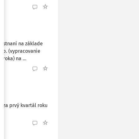
mestnaní na základe
. p. (vypracovanie
roka) na ...
H za prvý kvartál roku