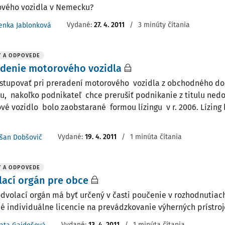
vého vozidla v Nemecku?
Vydané
:
27. 4. 2011
/
3 minúty čítania
enka Jablonková
Y A ODPOVEDE
adenie motorového vozidla
stupovať pri preradení motorového vozidla z obchodného d
u, nakoľko podnikateľ chce prerušiť podnikanie z titulu nedo
vé vozidlo bolo zaobstarané formou lízingu v r. 2006. Lízin
Vydané
:
19. 4. 2011
/
1 minúta čítania
šan Dobšovič
Y A ODPOVEDE
ací orgán pre obce
odvolací orgán má byť určený v časti poučenie v rozhodnutiac
é individuálne licencie na prevádzkovanie výherných prístroj
Vydané
:
13. 4. 2011
/
1 minúta čítania