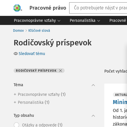
Pracovné právo
Pracovnoprávne vzťahy
Personalistika
Pracovné 
Domov
Kľúčové slová
Rodičovský príspevok
Sledovať tému
RODIČOVSKÝ PRÍSPEVOK
Počet vyhľa
Téma
(1)
Pracovnoprávne vzťahy
AKTUAL
Mini
(1)
Personalistika
Od 1. 
Typ obsahu
histor
zákona 
(1)
Otázky a odpovede