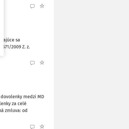
ýkajúce sa
 571/2009 Z. z.
e dovolenky medzi MD
lenky za celé
ná zmluva: od