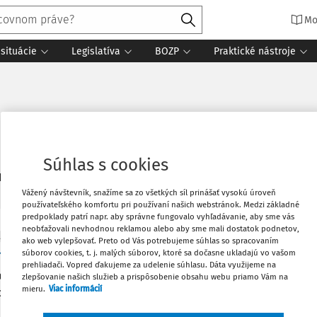
Mo
situácie
Legislatíva
BOZP
Praktické nástroje
Súhlas s cookies
3
daných dokumentov:
Zoradiť
Vážený návštevník, snažíme sa zo všetkých síl prinášať vysokú úroveň
používateľského komfortu pri používaní našich webstránok. Medzi základné
predpoklady patrí napr. aby správne fungovalo vyhľadávanie, aby sme vás
neobťažovali nevhodnou reklamou alebo aby sme mali dostatok podnetov,
ITY
ako web vylepšovať. Preto od Vás potrebujeme súhlas so spracovaním
málna mzda v roku 2026
súborov cookies, t. j. malých súborov, ktoré sa dočasne ukladajú vo vašom
prehliadači. Vopred ďakujeme za udelenie súhlasu. Dáta využijeme na
januára 2026 stúpla minimálna mzda na Slovensku na 915 eur, 
zlepšovanie našich služieb a prispôsobenie obsahu webu priamo Vám na
mieru.
Viac informácií
ický nárast o 99 eur oproti predchádzajúcemu roku. Tento vývoj
z roku 2024,...