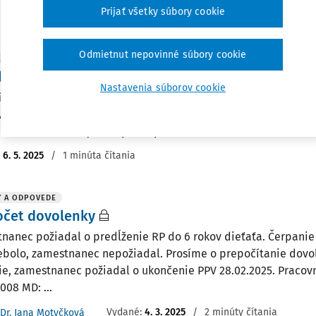
Prijať všetky súbory cookie
:
4. 1. 2026
/
1 minúta čítania
Odmietnut nepovinné súbory cookie
ITY
latívne úpravy rodičovského príspevku
Nastavenia súborov cookie
iatku roka 2025 boli zavedené významné legislatívne zmeny t
vského príspevku, konkrétne jeho predĺženej formy, v zákone č.
nia sa zameriavajú na úpravu podmienok nároku...
:
6. 5. 2025
/
1 minúta čítania
Y A ODPOVEDE
očet dovolenky
nanec požiadal o predĺženie RP do 6 rokov dieťaťa. Čerpani
ebolo, zamestnanec nepožiadal. Prosíme o prepočítanie dovo
e, zamestnanec požiadal o ukončenie PPV 28.02.2025. Pracov
008 MD: ...
Vydané
:
4. 3. 2025
/
2 minúty čítania
Dr. Jana Motyčková