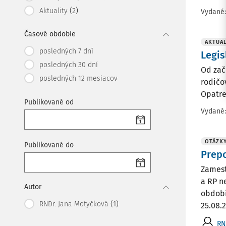
(2)
Aktuality
Vydané
Časové obdobie
AKTUAL
posledných 7 dní
Legis
posledných 30 dní
Od zač
posledných 12 mesiacov
rodičo
Opatre
Publikované od
Vydané
OTÁZK
Publikované do
Prep
Zamest
a RP n
Autor
obdobi
(1)
RNDr. Jana Motyčková
25.08.2
RN