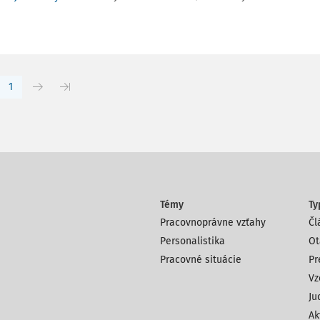
1
Témy
Ty
Pracovnoprávne vzťahy
Čl
Personalistika
Ot
Pracovné situácie
Pr
Vz
Ju
Ak