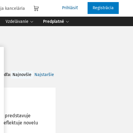
Prihlásiť
Registrácia
ja kancelária
Vzdelávanie
Predplatné
 podľa
:
Najnovšie
Najstaršie
čo predstavuje
 reflektuje novelu