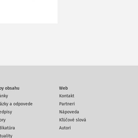
py obsahu
Web
ánky
Kontakt
ázky a odpovede
Partneri
edpisy
Nápoveda
ory
Kľúčové slová
dikatúra
Autori
tuality