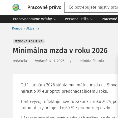
Pracovné právo
Pracovnoprávne vzťahy
Personalistika
Pracovné 
Domov
Aktuality
MZDOVÁ POLITIKA
Minimálna mzda v roku 2026
redakcia
Vydané
:
4. 1. 2026
/
1 minúta čítania
Od 1. januára 2026 stúpla minimálna mzda na Slovens
nárast o 99 eur oproti predchádzajúcemu roku.
Tento vývoj reflektuje novelu zákona z roku 2024, p
automaticky určuje ako 60 % z priemernej mzdy.