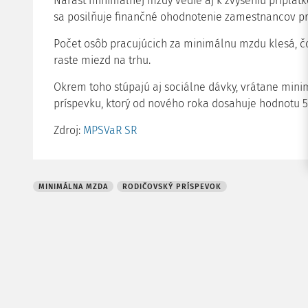
Nárast minimálnej mzdy vedie aj k zvýšeniu príplatk
sa posilňuje finančné ohodnotenie zamestnancov pr
Počet osôb pracujúcich za minimálnu mzdu klesá, č
raste miezd na trhu.
Okrem toho stúpajú aj sociálne dávky, vrátane min
príspevku, ktorý od nového roka dosahuje hodnotu 50
Zdroj:
MPSVaR SR
MINIMÁLNA MZDA
RODIČOVSKÝ PRÍSPEVOK