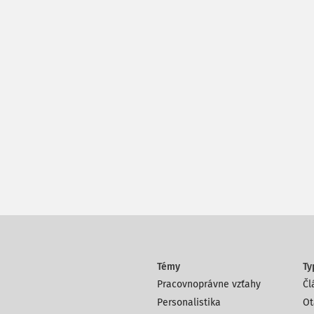
Témy
Ty
Pracovnoprávne vzťahy
Čl
Personalistika
Ot