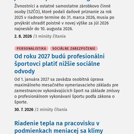
Živnostníci a ostatné samostatne zárobkovo činné
osoby (SZČO), ktoré podali daňové priznanie za rok
2025 v riadnom termíne do 31. marca 2026, musia po
prvýkrát uhradiť poistné v novej výške za júl 2026
najneskôr do 10. augusta 2026.
2. 8. 2026
/
3 minúty čítania
PERSONALISTIKA
SOCIÁLNE ZABEZPEČENIE
Od roku 2027 budú profesionálni
športovci platiť nižšie sociálne
odvody
Od 1. januára 2027 sa zavádza osobitná úprava
maximálneho mesačného vymeriavacieho základu pre
zamestnancov vykonávajúcich šport na základe zmluvy
o profesionálnom vykonávaní športu podľa zákona o
športe.
30. 7. 2026
/
2 minúty čítania
Riadenie tepla na pracovisku v
podmienkach meniacej sa klímy