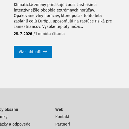
Klimatické zmeny prinášajú čoraz častejšie a
intenzívnejšie obdobia extrémnych horúčav.
Opakované vlny horúčav, ktoré počas tohto leta
zasiahli celú Európu, upozorňujú na rastúce riziká pre
zamestnancov. Vysoké teploty môžu...
28. 7. 2026
/
1 minúta čítania
Viac aktualít
py obsahu
Web
ánky
Kontakt
ázky a odpovede
Partneri