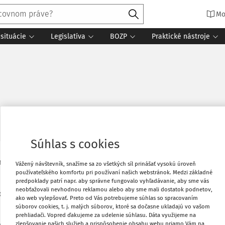
Mo
situácie
Legislatíva
BOZP
Praktické nástroje
Súhlas s cookies
ku na 915 eur, čo predstavuje historický
Vytlačiť
Vážený návštevník, snažíme sa zo všetkých síl prinášať vysokú úroveň
používateľského komfortu pri používaní našich webstránok. Medzi základné
predpoklady patrí napr. aby správne fungovalo vyhľadávanie, aby sme vás
neobťažovali nevhodnou reklamou alebo aby sme mali dostatok podnetov,
Obľúbené
odľa ktorej sa minimálna mzda
ako web vylepšovať. Preto od Vás potrebujeme súhlas so spracovaním
súborov cookies, t. j. malých súborov, ktoré sa dočasne ukladajú vo vašom
prehliadači. Vopred ďakujeme za udelenie súhlasu. Dáta využijeme na
Zdieľať
zlepšovanie našich služieb a prispôsobenie obsahu webu priamo Vám na