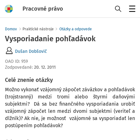
Pracovné právo
Menu
Domov
Praktické nástroje
Otázky a odpovede
Vysporiadanie pohľadávok
Dušan Dobšovič
OAO ID
:
959
Zodpovedané
:
20. 12. 2011
Celé znenie otázky
Možno vykonať vzájomný zápočet záväzkov a pohľadávok
(trojstranný) medzi tromi alebo štyrmi daňovými
subjektmi? Dá sa bez finančného vysporiadania urobiť
vzájomný zápočet len medzi dvomi subjektmi (veriteľ a
dlžník)? Ak nie, je možnosť vzájomné sa vysporiadať len
postúpením pohľadávok?