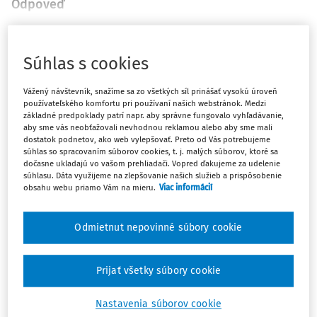
Odpoveď
Máte predplatné?
Prihláste sa
Súhlas s cookies
Vážený návštevník, snažíme sa zo všetkých síl prinášať vysokú úroveň
používateľského komfortu pri používaní našich webstránok. Medzi
základné predpoklady patrí napr. aby správne fungovalo vyhľadávanie,
aby sme vás neobťažovali nevhodnou reklamou alebo aby sme mali
Ups, zatiaľ ste si prečítali len
dostatok podnetov, ako web vylepšovať. Preto od Vás potrebujeme
súhlas so spracovaním súborov cookies, t. j. malých súborov, ktoré sa
začiatok...
dočasne ukladajú vo vašom prehliadači. Vopred ďakujeme za udelenie
súhlasu. Dáta využijeme na zlepšovanie našich služieb a prispôsobenie
obsahu webu priamo Vám na mieru.
Viac informácií
Celý odborný obsah z tejto oblasti je
dostupný predplatiteľom portálu.
Odmietnut nepovinné súbory cookie
Odomknite si prístup k odbornému obsahu
Prijať všetky súbory cookie
a získajte prístup na 10 dní zdarma, stačí
sa len zaregistrovať.
Nastavenia súborov cookie