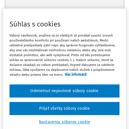
Súhlas s cookies
Ups, zatiaľ ste si prečítali len
začiatok...
Vážený návštevník, snažíme sa zo všetkých síl prinášať vysokú úroveň
používateľského komfortu pri používaní našich webstránok. Medzi
základné predpoklady patrí napr. aby správne fungovalo vyhľadávanie,
aby sme vás neobťažovali nevhodnou reklamou alebo aby sme mali
dostatok podnetov, ako web vylepšovať. Preto od Vás potrebujeme
Celý odborný obsah z tejto oblasti je
súhlas so spracovaním súborov cookies, t. j. malých súborov, ktoré sa
dostupný predplatiteľom portálu.
dočasne ukladajú vo vašom prehliadači. Vopred ďakujeme za udelenie
súhlasu. Dáta využijeme na zlepšovanie našich služieb a prispôsobenie
obsahu webu priamo Vám na mieru.
Viac informácií
Odomknite si prístup k odbornému obsahu
a získajte prístup na 10 dní zdarma, stačí
Odmietnut nepovinné súbory cookie
sa len zaregistrovať.
Prijať všetky súbory cookie
Vďaka registrácii získate prístup aj k
vybranému obsahu:
Nastavenia súborov cookie
Odborné články z oblasti personalistiky a