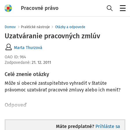
Pracovné právo
Menu
Domov
Praktické nástroje
Otázky a odpovede
Uzatváranie pracovných zmlúv
Marta Thurzová
OAO ID
:
964
Zodpovedané
:
21. 12. 2011
Celé znenie otázky
Môže si obecné zastupiteľstvo vyhradiť v štatúte
právomoc uzatvárať pracovné zmluvy alebo ich meniť?
Odpoveď
Máte predplatné?
Prihláste sa