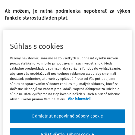
Ak môžem, je nutná podmienka nepoberať za výkon
funkcie starostu žiaden plat.
Súhlas s cookies
Po akú dobu sa musím vzdať poberania platu.
Vážený návštevník, snažíme sa zo všetkých síl prinášať vysokú úroveň
Po dobu výkonu funkcie riaditeľa sociálnych služieb?
používateľského komfortu pri používaní našich webstránok. Medzi
základné predpoklady patrí napr. aby správne fungovalo vyhľadávanie,
aby sme vás neobťažovali nevhodnou reklamou alebo aby sme mali
Po celú dobu až do konca volebného obdobia?
dostatok podnetov, ako web vylepšovať. Preto od Vás potrebujeme
súhlas so spracovaním súborov cookies, t. j. malých súborov, ktoré sa
dočasne ukladajú vo vašom prehliadači. Vopred ďakujeme za udelenie
súhlasu. Dáta využijeme na zlepšovanie našich služieb a prispôsobenie
obsahu webu priamo Vám na mieru.
Viac informácií
Môže samosprávny kraj žiadať odo mňa vzdanie sa platu
starostu, ak to nie je legislatívne určené, a ani to VÚC
Odmietnut nepovinné súbory cookie
nemá ošetrené vo svojich smerniciach.
Odpoveď
Prijať všetky súbory cookie