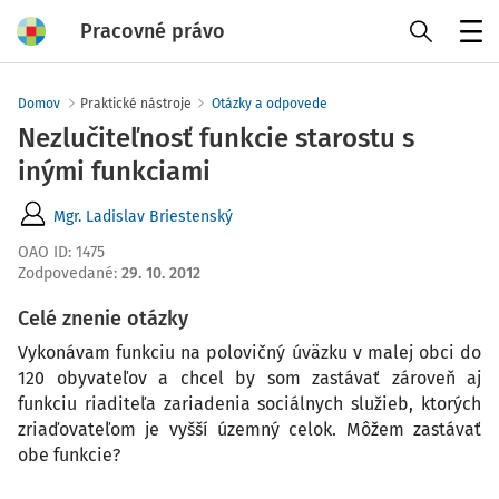
Pracovné právo
Menu
Domov
Praktické nástroje
Otázky a odpovede
Nezlučiteľnosť funkcie starostu s
inými funkciami
Mgr. Ladislav Briestenský
OAO ID
:
1475
Zodpovedané
:
29. 10. 2012
Celé znenie otázky
Vykonávam funkciu na polovičný úväzku v malej obci do
120 obyvateľov a chcel by som zastávať zároveň aj
funkciu riaditeľa zariadenia sociálnych služieb, ktorých
zriaďovateľom je vyšší územný celok. Môžem zastávať
obe funkcie?