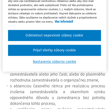
aby sme vás neobťažovali nevhodnou reklamou alebo aby sme mali
dostatok podnetov, ako web vylepšovať. Preto od Vás potrebujeme
Prezentácia sa snažila o rozlíšenie organizačných úkonov
súhlas so spracovaním súborov cookies, t. j. malých súborov, ktoré sa
dočasne ukladajú vo vašom prehliadači. Vopred ďakujeme za udelenie
zamestnávateľa, pod ktoré možno subsumovať nielen
súhlasu. Dáta využijeme na zlepšovanie našich služieb a prispôsobenie
zrušenie zamestnávateľa, ale aj nadbytočnosť
obsahu webu priamo Vám na mieru.
Viac informácií
zamestnanca v dôsledku organizačnej zmeny
u zamestnávateľa, resp. na špecifické okolnosti prípadov
Odmietnut nepovinné súbory cookie
doručovania písomností a realizácie dočasného
pridelenia zamestnancov, a to najmä v súvislosti:
Prijať všetky súbory cookie
s rozlíšením dôvodov a účelu vzniku organizačných
Nastavenia súborov cookie
dôvodov, ktoré sa neskôr premietajú do faktického
konania zamestnávateľa smerujúceho k zrušeniu
zamestnávateľa alebo jeho časti, alebo do písomného
rozhodnutia zamestnávateľa o organizačnej zmene,
s absenciou časového rámca pre realizáciu procesu
zrušenia zamestnávateľa a okamihom vzniku
výpovedného dôvodu u zamestnanca bez potreby
dokončenia tohto procesu,