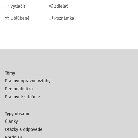
Vytlačiť
Zdieľať
Obľúbené
Poznámka
Témy
Pracovnoprávne vzťahy
Personalistika
Pracovné situácie
Typy obsahu
Články
Otázky a odpovede
Predpisy