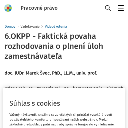
Pracovné právo
Menu
Domov
Vzdelávanie
Videoškolenia
6.OKPP - Faktická povaha
rozhodovania o plnení úloh
zamestnávateľa
doc. JUDr. Marek Švec, PhD., LL.M., univ. prof.
Príspevok sa zameriaval na komentovanie súdnych
záverov dotýkajúcich sa vybraných faktických úkonov
v súvislosti so vznikom výpovedného dôvodu zrušenia
Súhlas s cookies
zamestnávateľa alebo jeho časti, dočasného pridelenia
Vážený návštevník, snažíme sa zo všetkých síl prinášať vysokú úroveň
vo väzbe na vymedzenie doby určitej, prípadne
používateľského komfortu pri používaní našich webstránok. Medzi
doručovania písomností v pracovnom práve.
základné predpoklady patrí napr. aby správne fungovalo vyhľadávanie,