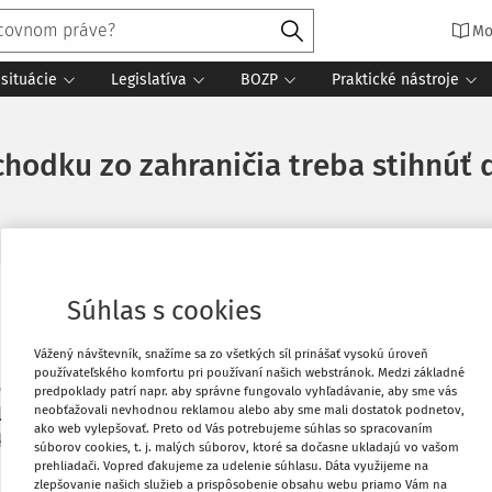
Mo
situácie
Legislatíva
BOZP
Praktické nástroje
odku zo zahraničia treba stihnúť d
Súhlas s cookies
3. dôchodok skôr, a to v júli 2022. Na
Vytlačiť
 intenzívne pripravuje a pre dôchodcov,
Vážený návštevník, snažíme sa zo všetkých síl prinášať vysokú úroveň
hu pripravila elektronický formulár na
používateľského komfortu pri používaní našich webstránok. Medzi základné
Obľúbené
nej skoršej výplate 13. dôchodku a jej
predpoklady patrí napr. aby správne fungovalo vyhľadávanie, aby sme vás
neobťažovali nevhodnou reklamou alebo aby sme mali dostatok podnetov,
a v stredu Národná rada SR. Príslušný
ako web vylepšovať. Preto od Vás potrebujeme súhlas so spracovaním
kovanie v Zbierke zákonov.
Zdieľať
súborov cookies, t. j. malých súborov, ktoré sa dočasne ukladajú vo vašom
prehliadači. Vopred ďakujeme za udelenie súhlasu. Dáta využijeme na
zlepšovanie našich služieb a prispôsobenie obsahu webu priamo Vám na