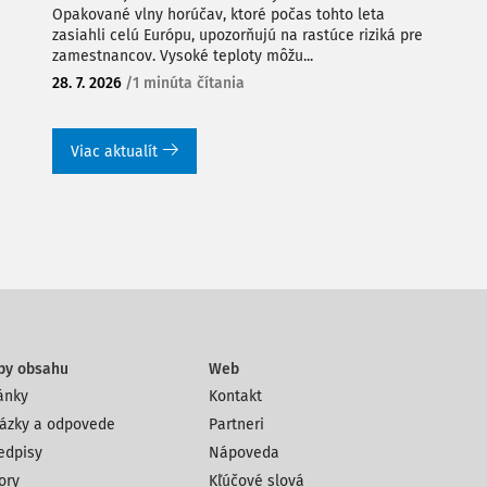
Opakované vlny horúčav, ktoré počas tohto leta
zasiahli celú Európu, upozorňujú na rastúce riziká pre
zamestnancov. Vysoké teploty môžu...
28. 7. 2026
/
1 minúta čítania
Viac aktualít
py obsahu
Web
ánky
Kontakt
ázky a odpovede
Partneri
edpisy
Nápoveda
ory
Kľúčové slová