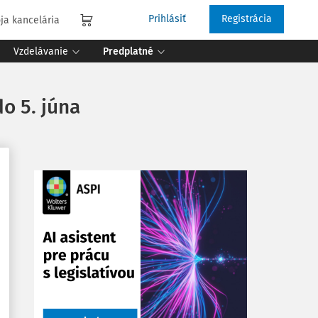
Prihlásiť
Registrácia
ja kancelária
Vzdelávanie
Predplatné
o 5. júna