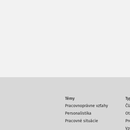
Témy
Ty
Pracovnoprávne vzťahy
Čl
Personalistika
Ot
Pracovné situácie
Pr
Vz