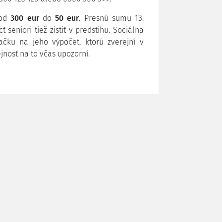
 od
300 eur
do
50 eur
.
Presnú sumu
13.
 seniori tiež zistiť v predstihu. Sociálna
ačku na jeho výpočet, ktorú zverejní v
jnosť na to včas upozorní.