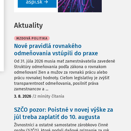
Aktuality
MZDOVÁ POLITIKA
Nové pravidlá rovnakého
odmeňovania vstúpili do praxe
Od 31. júla 2026 musia mať zamestnávatelia zavedené
štruktúry odmeňovania podľa zákona o rovnakom
odmeňovaní žien a mužov za rovnakú prácu alebo
prácu rovnakej hodnoty. Cieľom legislatívy je zvýšiť
transparentnosť odmeňovania, posilniť práva
zamestnancov a ...
3. 8. 2026
/
2 minúty čítania
SZČO pozor: Poistné v novej výške za
júl treba zaplatiť do 10. augusta
Živnostníci a ostatné samostatne zárobkovo činné
osoby (SZČO), ktoré podali daňové priznanie za rok