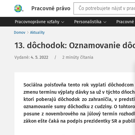
Pracovné právo
Pracovnoprávne vzťahy
Personalistika
Pracovné 
Domov
Aktuality
13. dôchodok: Oznamovanie dôch
Vydané
:
4. 5. 2022
/
2 minúty čítania
Sociálna poisťovňa tento rok vyplatí dôchodcom 1
zmenu termínu výplaty dávky sa už v týchto dňoch
ktorí poberajú dôchodok zo zahraničia, v predsti
oznamovanie sumy dôchodku z cudziny. O tohtoroč
posune z novembrového na júlový termín rozhodl
zákon ešte čaká na podpis prezidentky SR a publi