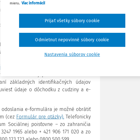
chodcom
automaticky, bez osobitnej
mieru.
Viac informácií
Poznámka
i,
ktorí budú mať v júli 2022 nárok na
invalidného, vdovského, vdoveckého,
Prijať všetky súbory cookie
 o viac
ako 1,44 milióna
poberateľov
Odmietnut nepovinné súbory cookie
dôchodku so sídlom v zahraničí, sumu
oznámiť skôr
, a to do
5. júna 2022
. Postup
Nastavenia súborov cookie
vštevy pracoviska Sociálnej poisťovne.
e dôchodku zo zahraničia (e-formulár)
,
ídle Sociálnej poisťovne. Použitie a
aní základných identifikačných údajov
uviesť údaje o dôchodku z cudziny a e-
 odoslania e-formulára je možné obrátiť
om (cez
Formulár pre otázky).
Telefonicky
m Sociálnej poisťovne – zo zahraničia
2 3247 1965 alebo + 421 906 171 020 a zo
800 123 123 alebo 0800 500 599.