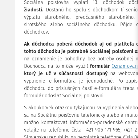
Sociálna poisťovňa vyplatí 13. dôchodok dô
žiadosti.
Dostanú ho spolu s dôchodkom
tí senior
výplatu starobného, predčasného starobného, 
sirotského alebo sociálneho dôchodku. Pôjde
dôchodkov.
Ak dôchodca poberá dôchodok aj od platiteľa 
tohto dôchodku je potrebné Sociálnej poisťovni 
na oznámenie je pohodlný, bez potreby osobnej ná
Dôchodca na to môže využiť
formulár
Oznamovani
ktorý je už v súčasnosti dostupný
na webovom s
vyplnenie e-formulára je jednoduché. Po zapís
dôchodcu do príslušných častí e-formulára treba 
formulár odoslať Sociálnej poisťovni.
S akoukoľvek otázkou týkajúcou sa vyplnenia alebo
sa na Sociálnu poisťovňu telefonicky alebo e-mail
možno kontaktovať Informačno-poradenské centru
volajte na telefónne čísla +421 906 171 965, +421 
Slovenskej republiky na bezplatné telefónne čísla 0