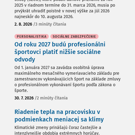
2025 v riadnom termíne do 31. marca 2026, musia po
prvýkrát uhradiť poistné v novej výške za júl 2026
najneskôr do 10. augusta 2026.
2. 8. 2026
/
3 minúty čítania
PERSONALISTIKA
SOCIÁLNE ZABEZPEČENIE
Od roku 2027 budú profesionálni
športovci platiť nižšie sociálne
odvody
Od 1. januára 2027 sa zavádza osobitná úprava
maximálneho mesačného vymeriavacieho základu pre
zamestnancov vykonávajúcich šport na základe zmluvy
o profesionálnom vykonávaní športu podľa zákona o
športe.
30. 7. 2026
/
2 minúty čítania
Riadenie tepla na pracovisku v
podmienkach meniacej sa klímy
Klimatické zmeny prinášajú čoraz častejšie a
intenzívnejšie obdobia extrémnych horúčav.