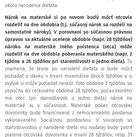
okolo narodenia dieťaťa.
Nárok na materské si po novom budú môcť otcovia
rozdeliť na dve obdobia (t.j. súčasný nárok sa rozdelí na
samostatné nároky). V porovnaní so súčasnou právnou
úpravou sa aktuálne ucelené obdobie (napr. 28 týždňov)
nároku na materské iného poistenca (otca) môže
rozdeliť na dve obdobia poberania materského (napr. 2
týždne a 26 týždňov pri starostlivosti o jedno dieťa).
To
znamená, že tesne po narodení dieťaťa si bude môcť
požiadať o dávku v trvaní maximálne dvoch týždňov a o
zvyšok si môže požiadať neskôr. Toto obdobie 2 týždňov sa
započíta do celkového obdobia 28 týždňov, počas ktorého
má otec (pri starostlivosti o jedno dieťa) nárok na
materské aj v súčasnosti. Materské počas otcovskej
dovolenky bude financované z nemocenského poistenia
vykonávaného Sociálnou poisťovňou. V súvislosti so
starostlivosťou o narodené dieťa mu naďalej bude patriť
platená otcovská dovolenka v trvaní 28 týždňov, resp. 31