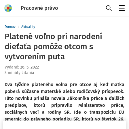
Pracovné právo
Menu
Domov
Aktuality
Platené voľno pri narodení
dieťaťa pomôže otcom s
vytvorením puta
Vydané
:
26. 5. 2022
3 minúty čítania
Dva týždne plateného voľna pre otcov aj keď matka
poberá súčasne materské alebo rodičovský príspevok.
Túto novinku prináša novela Zákonníka práce a ďalších
predpisov, ktorú pripravilo Ministerstvo práce,
sociálnych vecí a rodiny SR. Ide o transpozíciu EÚ
smerníc do právneho poriadku SR, ktorú vo štvrtok 26.
mája schválila vláda. Cieľom je podpora