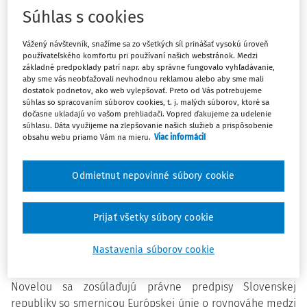
rovnomernejšieho rozdelenia opatrovateľských
Súhlas s cookies
povinností medzi ženami a mužmi a vytvorenie puta
medzi otcom a dieťaťom už v ranom veku detí, čo
Vážený návštevník, snažíme sa zo všetkých síl prinášať vysokú úroveň
používateľského komfortu pri používaní našich webstránok. Medzi
najskôr po narodení.
základné predpoklady patrí napr. aby správne fungovalo vyhľadávanie,
aby sme vás neobťažovali nevhodnou reklamou alebo aby sme mali
dostatok podnetov, ako web vylepšovať. Preto od Vás potrebujeme
„Otcovia na Slovensku si budú môcť od 1. októbra v prvých
súhlas so spracovaním súborov cookies, t. j. malých súborov, ktoré sa
6 týždňoch po narodení dieťaťa vybrať 14 dňovú otcovskú
dočasne ukladajú vo vašom prehliadači. Vopred ďakujeme za udelenie
súhlasu. Dáta využijeme na zlepšovanie našich služieb a prispôsobenie
dovolenku. Samozrejme nejde o povinnosť, ale o možnosť,
obsahu webu priamo Vám na mieru.
Viac informácií
ak chce otec stráviť prvé dva týždne po narodení svojho
dieťaťa spolu s mamičkou, či už jej pomôcť, alebo prežiť
Odmietnut nepovinné súbory cookie
spoločne ako rodina túto šťastnú chvíľu, táto právnou
úpravou mu to umožňuje. Ide o lepšie zosúladenie
pracovného a rodinného života. Túto otcovskú dovolenku
Prijať všetky súbory cookie
nebude hradiť zamestnávateľ, ale bude ju hradiť Sociálne
poisťovňa z nemocenského poistenia,“
vysvetlil minister
Nastavenia súborov cookie
práce, sociálnych vecí a rodiny Milan Krajniak.
Novelou sa zosúlaďujú právne predpisy Slovenskej
republiky so smernicou Európskej únie o rovnováhe medzi