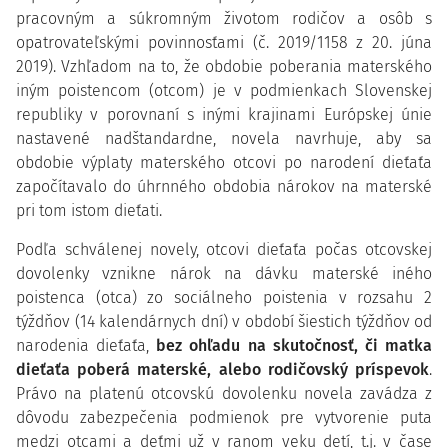
pracovným a súkromným životom rodičov a osôb s
opatrovateľskými povinnosťami (č. 2019/1158 z 20. júna
2019). Vzhľadom na to, že obdobie poberania materského
iným poistencom (otcom) je v podmienkach Slovenskej
republiky v porovnaní s inými krajinami Európskej únie
nastavené nadštandardne, novela navrhuje, aby sa
obdobie výplaty materského otcovi po narodení dieťaťa
započítavalo do úhrnného obdobia nárokov na materské
pri tom istom dieťati.
Podľa schválenej novely, otcovi dieťaťa počas otcovskej
dovolenky vznikne nárok na dávku materské iného
poistenca (otca) zo sociálneho poistenia v rozsahu 2
týždňov (14 kalendárnych dní) v období šiestich týždňov od
narodenia dieťaťa,
bez ohľadu na skutočnosť, či matka
dieťaťa poberá materské, alebo rodičovský príspevok
.
Právo na platenú otcovskú dovolenku novela zavádza z
dôvodu zabezpečenia podmienok pre vytvorenie puta
medzi otcami a deťmi už v ranom veku detí, t.j. v čase