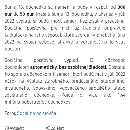
Suma 13. dôchodku sa nemení a bude v rozpätí od
300
eur
do
50 eur
.
Presnú sumu
13. dôchodku, v akej sa v júli
2022 vyplatí, si budú môcť seniori tiež zistiť v predstihu.
Sociálna poisťovňa pre nich už tradične pripravuje
kalkulačku na jeho výpočet, ktorú zverejní v priebehu júna
2022 na svojej webovej stránke a verejnosť na to včas
upozorní.
Sociálna poisťovňa vyplatí 13. dôchodok
dôchodcom
automaticky, bez osobitnej žiadosti.
Dostanú
ho spolu s dôchodkom
tí seniori,
ktorí budú mať v júli 2022
nárok na výplatu starobného, predčasného starobného,
invalidného, vdovského, vdoveckého, sirotského alebo
sociálneho dôchodku. Pôjde o viac ako 1,44
milióna
poberateľov dôchodkov.
Zdroj:
Sociálna poisťovňa
Vytlačiť
Zdieľať