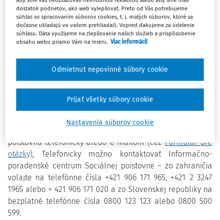
aby sme vás neobťažovali nevhodnou reklamou alebo aby sme mali
nahlásiť do nedele 5. júna 2022. Formulár je dôležité
dostatok podnetov, ako web vylepšovať. Preto od Vás potrebujeme
súhlas so spracovaním súborov cookies, t. j. malých súborov, ktoré sa
vyplniť a odoslať do tohto termínu tiež preto, aby 13.
dočasne ukladajú vo vašom prehliadači. Vopred ďakujeme za udelenie
dôchodok nebol vyplatený vo vyššej sume, ako stanovuje
súhlasu. Dáta využijeme na zlepšovanie našich služieb a prispôsobenie
obsahu webu priamo Vám na mieru.
Viac informácií
zákon.
Oznámiť sumu dôchodku z cudziny je možné
Odmietnut nepovinné súbory cookie
elektronickým formulárom dostupným na webovom sídle
Sociálnej poisťovne tu:
Oznamovanie dôchodku zo
zahraničia (e-formulár)
.
Prijať všetky súbory cookie
S akoukoľvek otázkou týkajúcou sa vyplnenia alebo
Nastavenia súborov cookie
odoslania e-formulára je možné obrátiť sa na Sociálnu
poisťovňu telefonicky alebo e-mailom (cez
Formulár pre
otázky).
Telefonicky možno kontaktovať Informačno-
poradenské centrum Sociálnej poisťovne – zo zahraničia
volajte na telefónne čísla +421 906 171 965, +421 2 3247
1965 alebo + 421 906 171 020 a zo Slovenskej republiky na
bezplatné telefónne čísla 0800 123 123 alebo 0800 500
599.