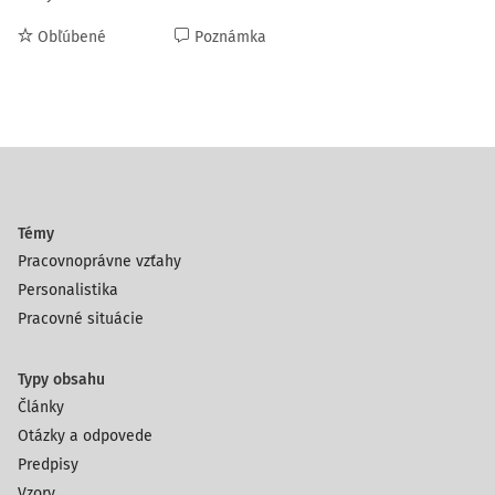
Obľúbené
Poznámka
Témy
Pracovnoprávne vzťahy
Personalistika
Pracovné situácie
Typy obsahu
Články
Otázky a odpovede
Predpisy
Vzory