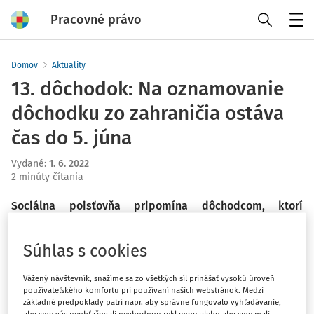
Pracovné právo
Menu
Domov
Aktuality
13. dôchodok: Na oznamovanie
dôchodku zo zahraničia ostáva
čas do 5. júna
Vydané
:
1. 6. 2022
2 minúty čítania
Sociálna poisťovňa pripomína dôchodcom, ktorí
poberajú dôchodok zo zahraničia, že na oznámenie
sumy z dôchodku z cudziny pre potreby vyplatenia 13.
Súhlas s cookies
dôchodku majú posledné dni. Pre zjednodušenie tohto
procesu je pripravený elektronický formulár.
Vážený návštevník, snažíme sa zo všetkých síl prinášať vysokú úroveň
používateľského komfortu pri používaní našich webstránok. Medzi
základné predpoklady patrí napr. aby správne fungovalo vyhľadávanie,
Sumu naposledy vyplateného dôchodku je potrebné