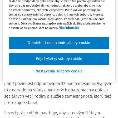
základné predpoklady patrí napr. aby správne fungovalo vyhľadávanie,
Minister hospodárstva Richard Sulík (SaS) má kabinetu
aby sme vás neobťažovali nevhodnou reklamou alebo aby sme mali
predložiť súbor desiatok zmien na zlepšenie
dostatok podnetov, ako web vylepšovať. Preto od Vás potrebujeme
súhlas so spracovaním súborov cookies, t. j. malých súborov, ktoré sa
podnikateľského prostredia, ktorý sa bude dať rýchlo
dočasne ukladajú vo vašom prehliadači. Vopred ďakujeme za udelenie
zrealizovať a bude rozpočtovo neutrálny. Má ísť o rušenie
súhlasu. Dáta využijeme na zlepšovanie našich služieb a prispôsobenie
obsahu webu priamo Vám na mieru.
Viac informácií
najrôznejších výkazov, povinnosti mať vyvesený
reklamačný poriadok či vylepenú nálepku označujúcu
zákaz fajčenia. Pripravoval ich dlhodobo, dohodla sa na
Odmietnut nepovinné súbory cookie
nich už aj koaličná rada.
S postupným uvoľňovaním protiepidemiologických
Prijať všetky súbory cookie
opatrení sa má vrátiť do normálu aj postup pri priznávaní
a poskytovaní štátnych sociálnych dávok. Napríklad v
Nastavenia súborov cookie
oblasti poskytovania dávky v hmotnej núdzi bude opäť
platiť povinnosť odpracovania 32 hodín mesačne. Vyplýva
to z nariadenia vlády o niektorých opatreniach v oblasti
sociálnych vecí, rodiny a služieb zamestnanosti, ktorú tiež
prerokuje kabinet.
Rezort práce vláde navrhuje, aby sa novým štátnym