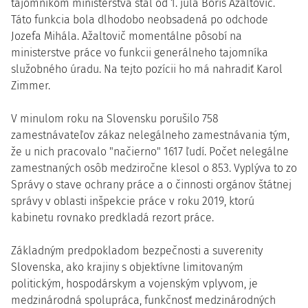
tajomníkom ministerstva stal od 1. júla Boris Ažaltovič.
Táto funkcia bola dlhodobo neobsadená po odchode
Jozefa Mihála. Ažaltovič momentálne pôsobí na
ministerstve práce vo funkcii generálneho tajomníka
služobného úradu. Na tejto pozícii ho má nahradiť Karol
Zimmer.
V minulom roku na Slovensku porušilo 758
zamestnávateľov zákaz nelegálneho zamestnávania tým,
že u nich pracovalo "načierno" 1617 ľudí. Počet nelegálne
zamestnaných osôb medziročne klesol o 853. Vyplýva to zo
Správy o stave ochrany práce a o činnosti orgánov štátnej
správy v oblasti inšpekcie práce v roku 2019, ktorú
kabinetu rovnako predkladá rezort práce.
Základným predpokladom bezpečnosti a suverenity
Slovenska, ako krajiny s objektívne limitovaným
politickým, hospodárskym a vojenským vplyvom, je
medzinárodná spolupráca, funkčnosť medzinárodných