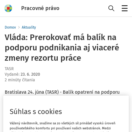
Pracovné právo
Menu
Domov
Aktuality
Vláda: Prerokovať má balík na
podporu podnikania aj viaceré
zmeny rezortu práce
TASR
Vydané
:
23. 6. 2020
2 minúty čítania
Bratislava 24. júna (TASR) - Balík opatrení na podporu
podnikateľského prostredia, viacero materiálov z dielne
ministerstva práce či krátkodobý plánovací dokument
Súhlas s cookies
zahraničnej politiky SR na tento rok. Aj o týchto témach
má v stredu rokovať vláda.
Vážený návštevník, snažíme sa zo všetkých síl prinášať vysokú úroveň
používateľského komfortu pri používaní našich webstránok. Medzi